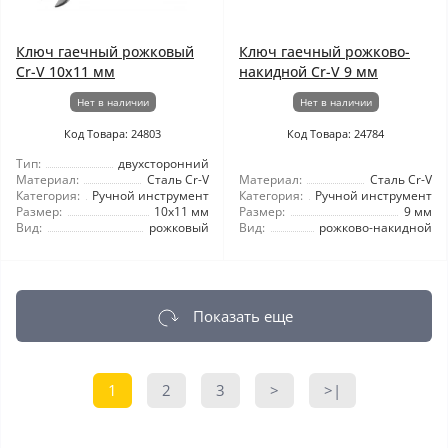
Ключ гаечный рожковый
Ключ гаечный рожково-
Cr-V 10x11 мм
накидной Cr-V 9 мм
Нет в наличии
Нет в наличии
Код Товара: 24803
Код Товара: 24784
Тип:
двухсторонний
Материал:
Сталь Cr-V
Материал:
Сталь Cr-V
Категория:
Ручной инструмент
Категория:
Ручной инструмент
Размер:
10x11 мм
Размер:
9 мм
Вид:
рожковый
Вид:
рожково-накидной
Показать еще
1
2
3
>
>|