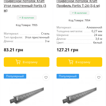
Подвесной потолок Kraft
Подвесной потолок Kraft
Угол пристенный Fortis (3
Профиль Fortis Т-24 (3,6 м)
м)
В наличии
В наличии
Код Товара: 7954
Код Товара: 7955
Материал:
Алюминий
Толщина металла:
0,27 мм
Материал:
Сталь
Ширина:
24 мм
Тип профиля:
Угол пристенный
Длина:
3,6 м
Длина:
3 м
Цвет:
белый
83.21 грн
127.21 грн
В корзину
В корзину
Популярный
Популярный