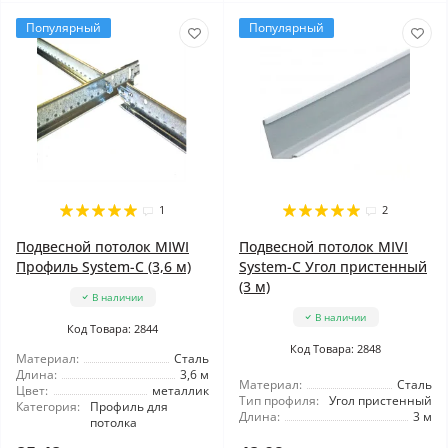
Популярный
Популярный
1
2
Подвесной потолок MIWI
Подвесной потолок MIVI
Профиль System-C (3,6 м)
System-C Угол пристенный
(3 м)
В наличии
В наличии
Код Товара: 2844
Код Товара: 2848
Материал:
Сталь
Длина:
3,6 м
Материал:
Сталь
Цвет:
металлик
Тип профиля:
Угол пристенный
Категория:
Профиль для
Длина:
3 м
потолка