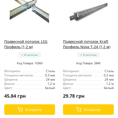
Подвесной потолок LSG
Подвесной потолок Kraft
Профиль (1,2 м)
Профиль Nova Т-24 (1,2 м)
В наличии
В наличии
Код Товара: 10369
Код Товара: 2840
Материал:
Сталь
Материал:
Сталь
Толщина металла:
0,3 мм
Толщина металла:
0,2 мм
Ширина:
24 мм
Ширина:
24 мм
Длина:
1,2 м
Длина:
1,2 м
Цвет:
белый
Цвет:
белый
45.84 грн
29.78 грн
В корзину
В корзину