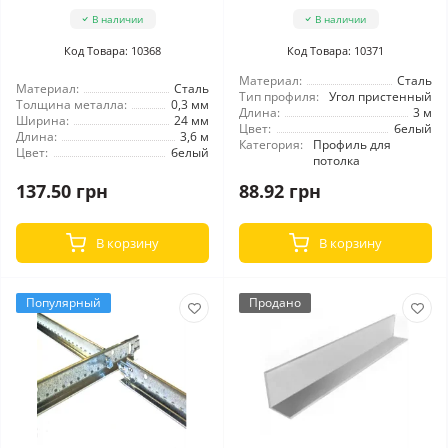
В наличии
В наличии
Код Товара: 10368
Код Товара: 10371
Материал:
Сталь
Материал:
Сталь
Тип профиля:
Угол пристенный
Толщина металла:
0,3 мм
Длина:
3 м
Ширина:
24 мм
Цвет:
белый
Длина:
3,6 м
Категория:
Профиль для
Цвет:
белый
потолка
137.50 грн
88.92 грн
В корзину
В корзину
Популярный
Продано