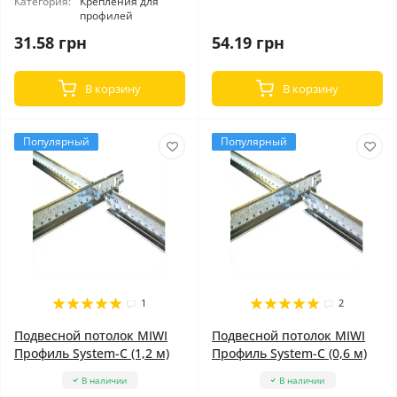
Категория:
Крепления для
профилей
31.58 грн
54.19 грн
В корзину
В корзину
Популярный
Популярный
1
2
Подвесной потолок MIWI
Подвесной потолок MIWI
Профиль System-C (1,2 м)
Профиль System-C (0,6 м)
В наличии
В наличии