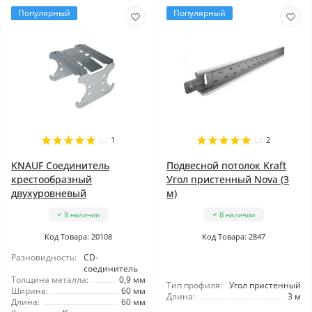
Популярный
Популярный
1
2
KNAUF Соединитель
Подвесной потолок Kraft
крестообразный
Угол пристенный Nova (3
двухуровневый
м)
В наличии
В наличии
Код Товара: 20108
Код Товара: 2847
Разновидность:
CD-
соединитель
Толщина металла:
0,9 мм
Тип профиля:
Угол пристенный
Ширина:
60 мм
Длина:
3 м
Длина:
60 мм