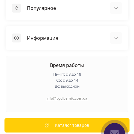
Популярное
Кровельные материалы
Грунтовка
Информация
Самовыравнивающая смесь
Пиломатериалы
Доставка
Металлические сетки
Оплата
Время работы
Контакты
Пн-Пт: с 8 до 18
Гарантия и возврат
Сб: с 9 до 14
Вс: выходной
О нас
Политика конфиденциальности
info@bydivelnik.com.ua
Отзывы
Связаться с нами
Карта сайта
Каталог товаров
Производители