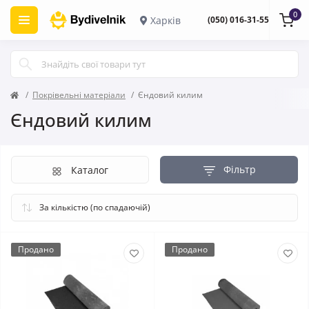
0
Харків
(050) 016-31-55
Покрівельні матеріали
Єндовий килим
Єндовий килим
Фільтр
Каталог
Продано
Продано