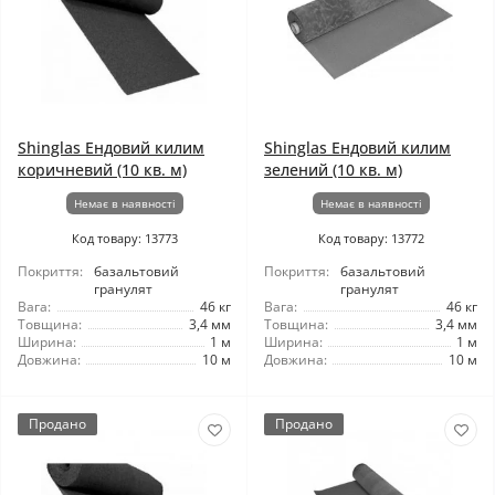
Shinglas Ендовий килим
Shinglas Ендовий килим
коричневий (10 кв. м)
зелений (10 кв. м)
Немає в наявності
Немає в наявності
Код товару: 13773
Код товару: 13772
Покриття:
базальтовий
Покриття:
базальтовий
гранулят
гранулят
Вага:
46 кг
Вага:
46 кг
Товщина:
3,4 мм
Товщина:
3,4 мм
Ширина:
1 м
Ширина:
1 м
Довжина:
10 м
Довжина:
10 м
Продано
Продано