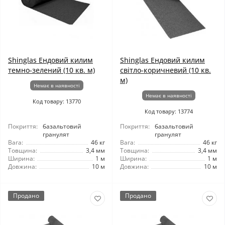
Shinglas Ендовий килим
Shinglas Ендовий килим
темно-зелений (10 кв. м)
світло-коричневий (10 кв.
м)
Немає в наявності
Немає в наявності
Код товару: 13770
Код товару: 13774
Покриття:
базальтовий
Покриття:
базальтовий
гранулят
гранулят
Вага:
46 кг
Вага:
46 кг
Товщина:
3,4 мм
Товщина:
3,4 мм
Ширина:
1 м
Ширина:
1 м
Довжина:
10 м
Довжина:
10 м
Продано
Продано