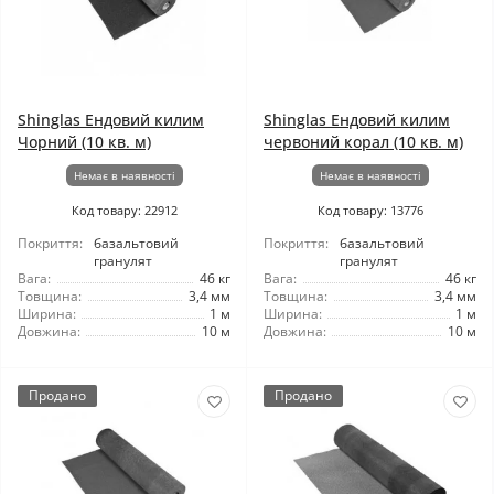
Shinglas Ендовий килим
Shinglas Ендовий килим
Чорний (10 кв. м)
червоний корал (10 кв. м)
Немає в наявності
Немає в наявності
Код товару: 22912
Код товару: 13776
Покриття:
базальтовий
Покриття:
базальтовий
гранулят
гранулят
Вага:
46 кг
Вага:
46 кг
Товщина:
3,4 мм
Товщина:
3,4 мм
Ширина:
1 м
Ширина:
1 м
Довжина:
10 м
Довжина:
10 м
Продано
Продано