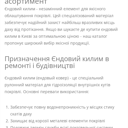
асортимент
Єндовий килим - незамінний елемент для якісного
облаштування покрівлі. Цей спеціалізований матеріал
забезпечує надійний захист найбільш вразливих місць
даху від протікання. Якщо ви шукаєте де купити єндовий
килим в Києві за оптимальною ціною - наш каталог
пропонує широкий вибір якісної продукції.
Призначення Єндовий килим в
ремонті і будівництві
Єндовий килим (ендовый ковер) - це спеціальний
рулонний матеріал для гідроізоляції внутрішніх кутів
покрівлі. Основні переваги використання:
Забезпечує повну водонепроникність у місцях стику
скатів даху
Захищає від корозії металеві елементи покрівлі
Подовжує термін служби всієї покрівельної системи