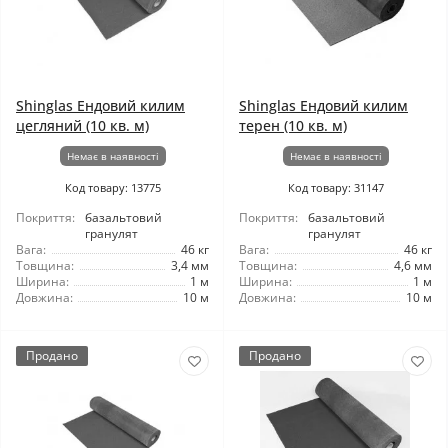
Shinglas Ендовий килим
Shinglas Ендовий килим
цегляний (10 кв. м)
терен (10 кв. м)
Немає в наявності
Немає в наявності
Код товару: 13775
Код товару: 31147
Покриття:
базальтовий
Покриття:
базальтовий
гранулят
гранулят
Вага:
46 кг
Вага:
46 кг
Товщина:
3,4 мм
Товщина:
4,6 мм
Ширина:
1 м
Ширина:
1 м
Довжина:
10 м
Довжина:
10 м
Продано
Продано