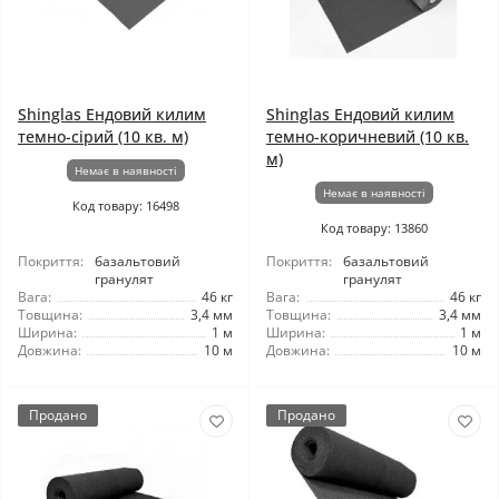
Shinglas Ендовий килим
Shinglas Ендовий килим
темно-сірий (10 кв. м)
темно-коричневий (10 кв.
м)
Немає в наявності
Немає в наявності
Код товару: 16498
Код товару: 13860
Покриття:
базальтовий
Покриття:
базальтовий
гранулят
гранулят
Вага:
46 кг
Вага:
46 кг
Товщина:
3,4 мм
Товщина:
3,4 мм
Ширина:
1 м
Ширина:
1 м
Довжина:
10 м
Довжина:
10 м
Продано
Продано