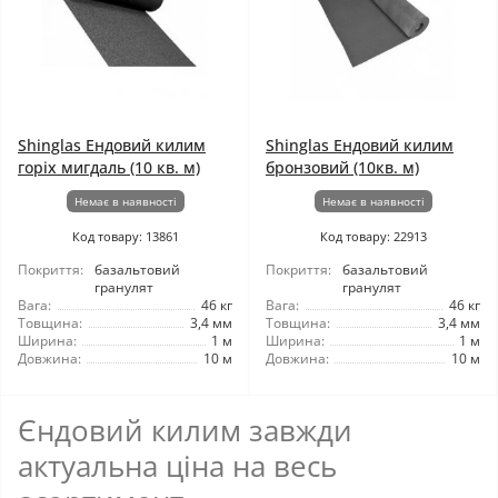
Shinglas Ендовий килим
Shinglas Ендовий килим
горіх мигдаль (10 кв. м)
бронзовий (10кв. м)
Немає в наявності
Немає в наявності
Код товару: 13861
Код товару: 22913
Покриття:
базальтовий
Покриття:
базальтовий
гранулят
гранулят
Вага:
46 кг
Вага:
46 кг
Товщина:
3,4 мм
Товщина:
3,4 мм
Ширина:
1 м
Ширина:
1 м
Довжина:
10 м
Довжина:
10 м
Єндовий килим завжди
актуальна ціна на весь