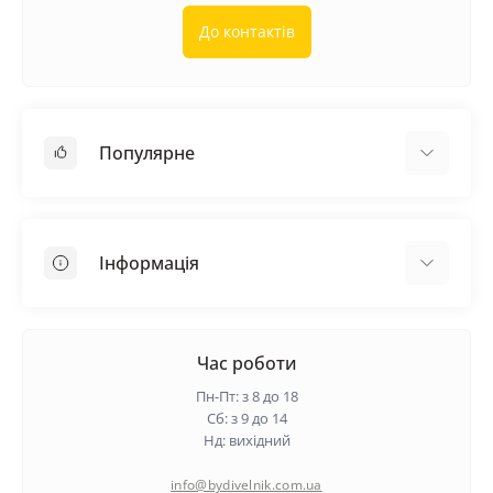
До контактів
Популярне
Покрівельні матеріали
Грунтовка
Інформація
Самовирівнююча суміш
Пиломатеріали
Доставка
Металеві сітки
Оплата
Час роботи
Контакти
Пн-Пт: з 8 до 18
Гарантія та повернення
Сб: з 9 до 14
Нд: вихідний
Про нас
Політика конфіденційності
info@bydivelnik.com.ua