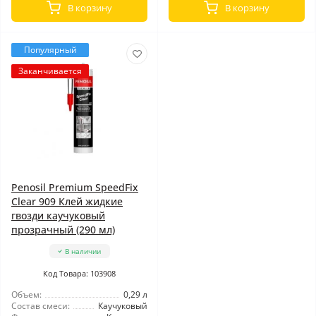
В корзину
В корзину
Популярный
Заканчивается
Penosil Premium SpeedFix
Clear 909 Клей жидкие
гвозди каучуковый
прозрачный (290 мл)
В наличии
Код Товара: 103908
Объем:
0,29 л
Состав смеси:
Каучуковый