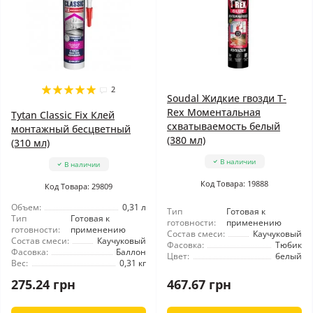
2
Soudal Жидкие гвозди T-
Rex Моментальная
Tytan Classic Fix Клей
схватываемость белый
монтажный бесцветный
(380 мл)
(310 мл)
В наличии
В наличии
Код Товара: 19888
Код Товара: 29809
Объем:
0,31 л
Тип
Готовая к
Тип
Готовая к
готовности:
применению
готовности:
применению
Состав смеси:
Каучуковый
Состав смеси:
Каучуковый
Фасовка:
Тюбик
Фасовка:
Баллон
Цвет:
белый
Вес:
0,31 кг
275.24 грн
467.67 грн