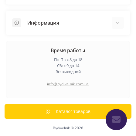
Кровельные материалы
Грунтовка
Информация
Самовыравнивающая смесь
Пиломатериалы
Доставка
Металлические сетки
Оплата
Время работы
Контакты
Пн-Пт: с 8 до 18
Гарантия и возврат
Сб: с 9 до 14
Вс: выходной
О нас
Политика конфиденциальности
info@bydivelnik.com.ua
Отзывы
Связаться с нами
Карта сайта
Каталог товаров
Производители
Bydivelnik © 2026