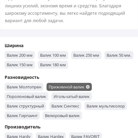
лишних усилий, экономя время и средства. Благодаря
широкому ассортименту, вы легко найдете подходящий
вариант для любой задачи.
Ширина
Валик 200 мм
Валик 100 мм
Валик 250 мм
Валик 50 мм.
Валик 150 мм
Валик 180 мм
Разновидность
Валик Молтопрен
Прижимной валик
Поролоновый валик
Игольчатый валик
Валик структурный
Валик Синтекс
Валик мультиколор
Валик Гирпаинт
Велюровый валик
Производитель
Валик Hardy
Валик Hardex
Валик FAVORIT