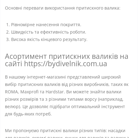
Основні переваги використання притискного валика:
Рівномірне нанесення покриття.
Швидкість та ефективність роботи.
Висока якість кінцевого результату.
Асортимент притискних валиків на
сайті https://bydivelnik.com.ua
В нашому інтернет-магазині представлений широкий
вибір притискних валиків від різних виробників, таких як
ROMA, Maxprofi та Hardstar. Ви можете знайти валики
різних розмірів та з різними типами ворсу (наприклад,
велюр). Це дозволяє підібрати оптимальний інструмент
для будь-яких потреб.
Ми пропонуємо притискні валики різних типів: насадки
для валиків, окремі валики, ручки для валиків та валики з