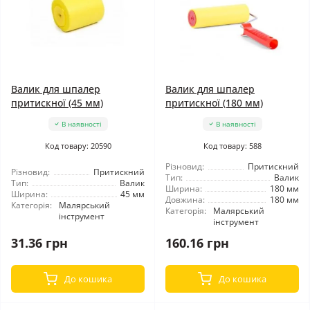
Валик для шпалер
Валик для шпалер
притискної (45 мм)
притискної (180 мм)
В наявності
В наявності
Код товару: 20590
Код товару: 588
Різновид:
Притискний
Різновид:
Притискний
Тип:
Валик
Тип:
Валик
Ширина:
180 мм
Ширина:
45 мм
Довжина:
180 мм
Категорія:
Малярський
Категорія:
Малярський
інструмент
інструмент
31.36 грн
160.16 грн
До кошика
До кошика