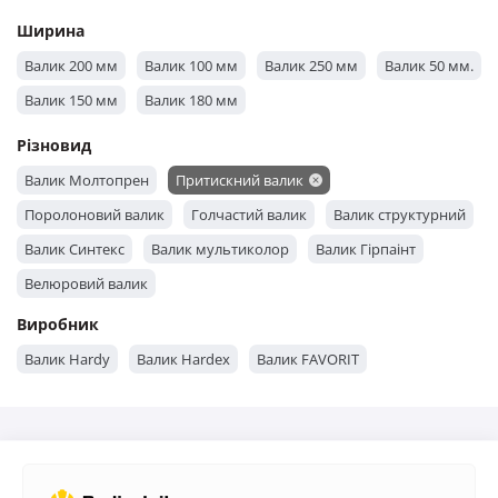
Ширина
Валик 200 мм
Валик 100 мм
Валик 250 мм
Валик 50 мм.
Валик 150 мм
Валик 180 мм
Різновид
Валик Молтопрен
Притискний валик
Поролоновий валик
Голчастий валик
Валик структурний
Валик Синтекс
Валик мультиколор
Валик Гірпаінт
Велюровий валик
Виробник
Валик Hardy
Валик Hardex
Валик FAVORIT