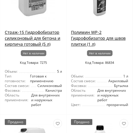
Страж-15 Гидрофобизатор
Полимин WP-2
силиконовый для бетона и
Гидрофобизатор для швов
кирпича готовый (5 л)
плитки (1 л)
Нет в наличии
Нет в наличии
Код Товара: 7275
Код Товара: 86834
Объем:
5 л
Тип
Готовая к
Объем:
1 л
готовности:
применению
Состав смеси:
Акриловый
Состав смеси:
Силиконовый
Фасовка:
Бутылка
Фасовка:
Канистра
Область
Для внутренних
Область
Для внутренних
применения:
и наружных
применения:
и наружных
работ
работ
Цвет:
прозрачный
Продано
Продано