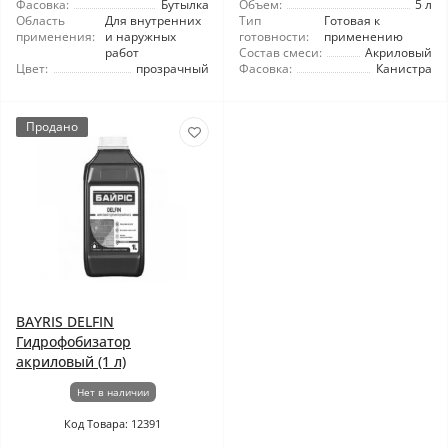
Фасовка:
Бутылка
Объем:
5 л
Область
Для внутренних
Тип
Готовая к
применения:
и наружных
готовности:
применению
работ
Состав смеси:
Акриловый
Цвет:
прозрачный
Фасовка:
Канистра
Продано
BAYRIS DELFIN
Гидрофобизатор
акриловый (1 л)
Нет в наличии
Код Товара: 12391