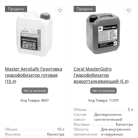
Продано
Продано
Master AeroSafe Грунтовка
Coral MasterGidro
гидрофобизатор готовая
Гидрофобизатор
(10 л)
водоотталкивающий (5 л)
Нет в наличии
Нет в наличии
Код Товара: 8607
Код Товара: 11379
Объем:
5 л
Состав
Дисперсионно-
смеси:
синтетический
Фасовка:
Канистра
Объем:
10 л
Область
Для внутренних
Фасовка:
Канистра
применения:
и наружных