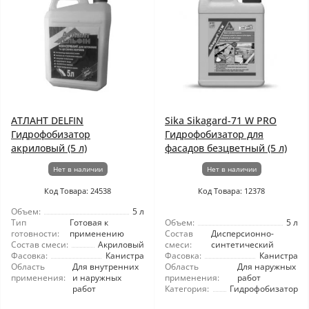
АТЛАНТ DELFIN
Sika Sikagard-71 W PRO
Гидрофобизатор
Гидрофобизатор для
акриловый (5 л)
фасадов безцветный (5 л)
Нет в наличии
Нет в наличии
Код Товара: 24538
Код Товара: 12378
Объем:
5 л
Тип
Готовая к
Объем:
5 л
готовности:
применению
Состав
Дисперсионно-
Состав смеси:
Акриловый
смеси:
синтетический
Фасовка:
Канистра
Фасовка:
Канистра
Область
Для внутренних
Область
Для наружных
применения:
и наружных
применения:
работ
работ
Категория:
Гидрофобизатор