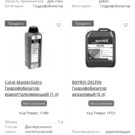
Область применения:
Для стен
работ
Категория:
Гидрофобизатор
Категория:
Гидрофобизатор
Продано
Продано
Coral MasterGidro
BAYRIS DELFIN
Гидрофобизатор
Гидрофобизатор
водоотталкивающий (1 л)
акриловый (5 л)
Нет в наличии
Нет в наличии
Код Товара: 11380
Код Товара: 14721
Объем:
1 л
Состав
Дисперсионно-
смеси:
синтетический
Разновидность:
укрепляющая