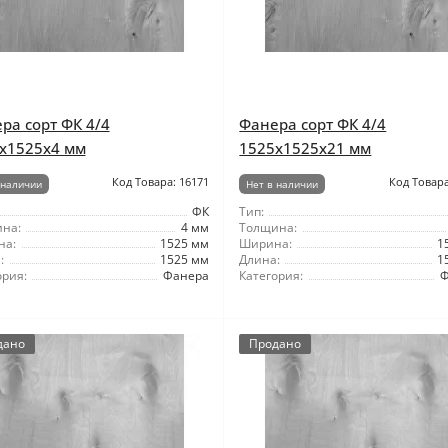
ра сорт ФК 4/4
Фанера сорт ФК 4/4
x1525x4 мм
1525x1525x21 мм
Код Товара: 16171
Код Товара
 наличии
Нет в наличии
ФК
Тип:
на:
4 мм
Толщина:
на:
1525 мм
Ширина:
1
:
1525 мм
Длина:
1
ория:
Фанера
Категория:
Ф
дано
Продано