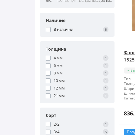
592
1,00 тыс.
1,41 тыс.
1,82 тыс.
2,23 тыс.
Наличие
В наличии
6
Толщина
Фане
4 мм
1
1525
6 мм
1
В 
8 мм
1
Тип:
10 мм
1
Толщи
12 мм
1
Шири
Длина
21 мм
1
Катег
836.
Сорт
2/2
1
3/4
Поп
5