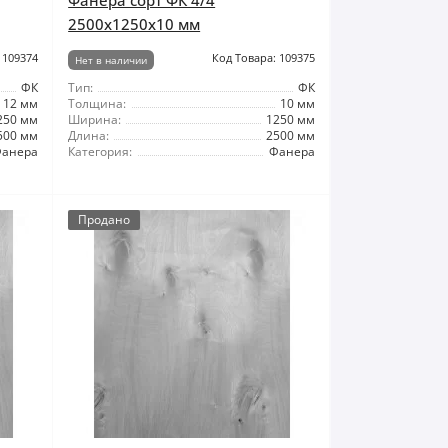
Фанера сорт ФК 4/4
2500x1250x10 мм
 109374
Код Товара: 109375
Нет в наличии
ФК
Тип:
ФК
12 мм
Толщина:
10 мм
250 мм
Ширина:
1250 мм
500 мм
Длина:
2500 мм
анера
Категория:
Фанера
Продано