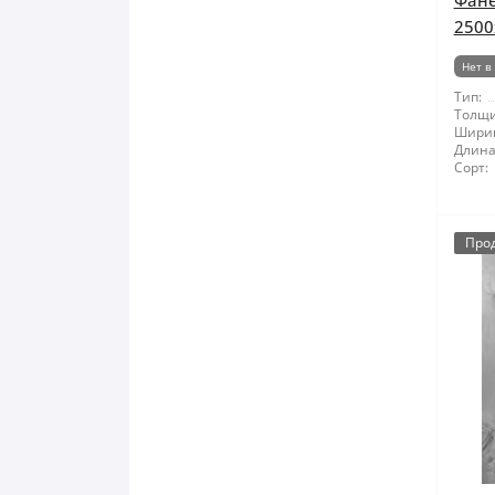
Фане
2500
Нет в
Тип:
Толщи
Шири
Длина
Сорт:
Про