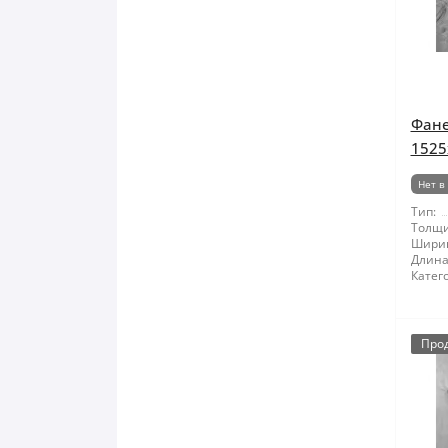
Фане
1525
Нет в
Тип:
Толщи
Шири
Длина
Катег
Про