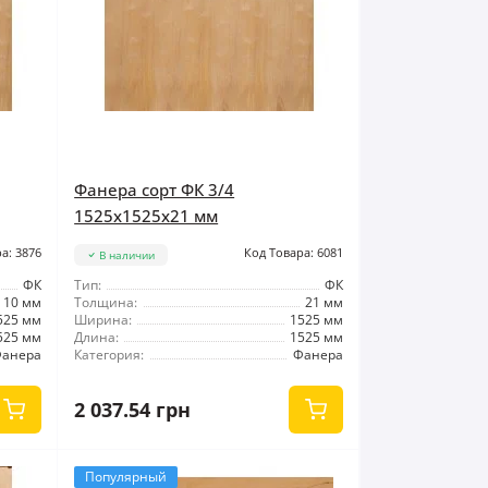
Фанера сорт ФК 3/4
1525x1525x21 мм
а: 3876
Код Товара: 6081
В наличии
ФК
Тип:
ФК
10 мм
Толщина:
21 мм
525 мм
Ширина:
1525 мм
525 мм
Длина:
1525 мм
анера
Категория:
Фанера
2 037.54 грн
Популярный