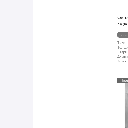
Фане
1525
Нет в
Тип:
Толщи
Шири
Длина
Катег
Про