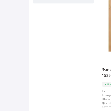
Фане
1525
В 
Тип:
Толщи
Шири
Длина
Катег