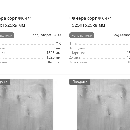
ра сорт ФК 4/4
Фанера сорт ФК 4/4
x1525x9 мм
1525x1525x8 мм
Код Товара: 16830
Код Товара
 наличии
Нет в наличии
ФК
Тип:
на:
9 мм
Толщина:
на:
1525 мм
Ширина:
1
:
1525 мм
Длина:
1
ория:
Фанера
Категория:
Ф
дано
Продано