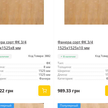
ра сорт ФК 3/4
Фанера сорт ФК 3/4
x1525x8 мм
1525x1525x10 мм
Код Товара: 3882
Код Товар
наличии
В наличии
ФК
Тип:
на:
8 мм
Толщина:
на:
1525 мм
Ширина:
1
:
1525 мм
Длина:
1
ория:
Фанера
Категория:
Ф
22 грн
989.33 грн
улярный
Популярный