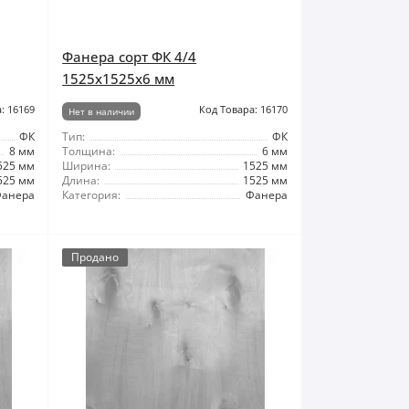
Фанера сорт ФК 4/4
1525x1525x6 мм
: 16169
Код Товара: 16170
Нет в наличии
ФК
Тип:
ФК
8 мм
Толщина:
6 мм
525 мм
Ширина:
1525 мм
525 мм
Длина:
1525 мм
анера
Категория:
Фанера
Продано