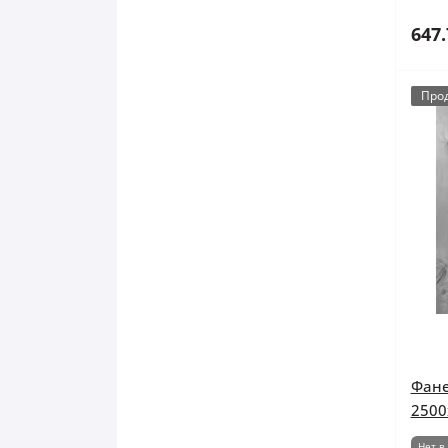
647.
Про
Фане
2500
Нет в