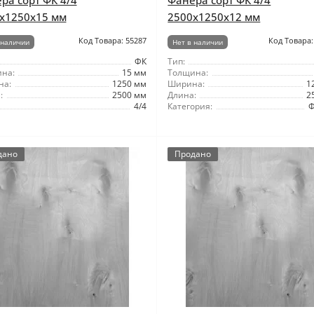
ра сорт ФК 4/4
Фанера сорт ФК 4/4
x1250x15 мм
2500x1250x12 мм
Код Товара: 55287
Код Товара:
 наличии
Нет в наличии
ФК
Тип:
на:
15 мм
Толщина:
на:
1250 мм
Ширина:
1
:
2500 мм
Длина:
2
4/4
Категория:
Ф
дано
Продано