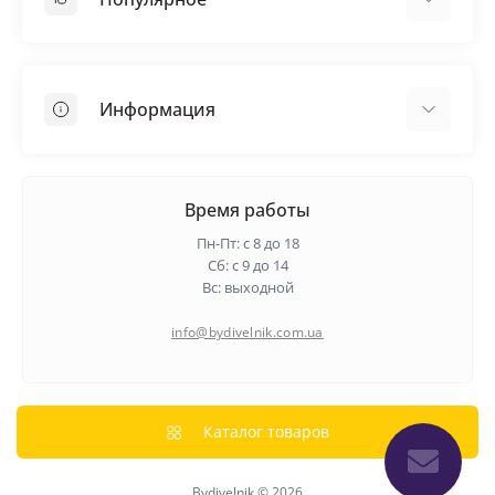
Кровельные материалы
Грунтовка
Информация
Самовыравнивающая смесь
Пиломатериалы
Доставка
Металлические сетки
Оплата
Время работы
Контакты
Пн-Пт: с 8 до 18
Гарантия и возврат
Сб: с 9 до 14
Вс: выходной
О нас
Политика конфиденциальности
info@bydivelnik.com.ua
Отзывы
Связаться с нами
Карта сайта
Каталог товаров
Производители
Bydivelnik © 2026