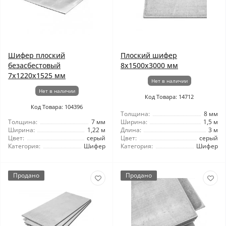
Шифер плоский
Плоский шифер
безасбестовый
8x1500x3000 мм
7x1220x1525 мм
Нет в наличии
Нет в наличии
Код Товара: 14712
Код Товара: 104396
Толщина:
8 мм
Толщина:
7 мм
Ширина:
1,5 м
Ширина:
1,22 м
Длина:
3 м
Цвет:
серый
Цвет:
серый
Категория:
Шифер
Категория:
Шифер
Продано
Продано