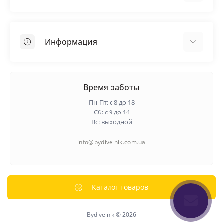
Кровельные материалы
Грунтовка
Информация
Самовыравнивающая смесь
Пиломатериалы
Доставка
Металлические сетки
Оплата
Время работы
Контакты
Пн-Пт: с 8 до 18
Гарантия и возврат
Сб: с 9 до 14
Вс: выходной
О нас
Политика конфиденциальности
info@bydivelnik.com.ua
Отзывы
Связаться с нами
Карта сайта
Каталог товаров
Производители
Bydivelnik © 2026