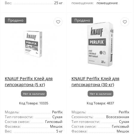
Вес:
25 кг
помещения:
помещение
Продано
Продано
KNAUF Perlfix Клей для
KNAUF Perlfix Клей для
гипсокартона (5 кг)
гипсокартона (30 кг)
Нет в наличии
Нет в наличии
Код Товара: 10335
Код Товара: 4837
Модель:
Perlfix
Модель:
Perlfix
Тип готовности:
Сухая
Сезонность:
Всесезонная
Состав смеси:
Гипсовый
Тип готовности:
Сухая
Фасовка:
Мешок
Состав смеси:
Гипсовый
Вес:
5 кг
Фасовка:
Мешок