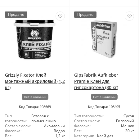
Продано
Продано
Grizzly Fixator Клей
GipsFabrik Aufkleber
монтажный акриловый (1,2
Pramie Клей для
кг)
гипсокартона (30 кг)
Нет в наличии
Нет в наличии
Код Товара: 108669
Код Товара: 108405
Тип
Готовая к
Тип готовности:
Сухая
готовности:
применению
Состав смеси:
Гипсовый
Состав смеси:
Акриловый
Фасовка:
Мешок
Фасовка:
Ведро
Вес:
30 кг
Вес:
1,2 кг
Категория:
Клей для