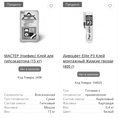
Продано
Продано
МАСТЕР Унификс Клей для
Дивоцвет Elite P3 Клей
гипсокартона (15 кг)
монтажный Жидкие гвозди
(400 г)
Нет в наличии
Нет в наличии
Код Товара: 2438
Код Товара: 104525
Тип
Готовая к
Сезонность:
Всесезонная
готовности:
применению
Тип готовности:
Сухая
Состав смеси:
Акриловый
Состав смеси:
Гипсовый
Фасовка:
Картридж
Фасовка:
Мешок
Вес:
0,4 кг
Вес:
15 кг
Цвет:
белый