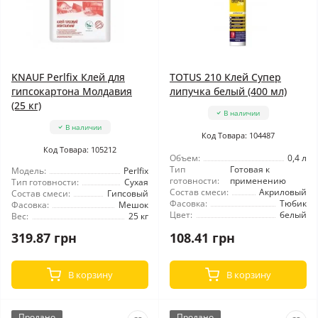
KNAUF Perlfix Клей для
TOTUS 210 Клей Супер
гипсокартона Молдавия
липучка белый (400 мл)
(25 кг)
В наличии
В наличии
Код Товара: 104487
Код Товара: 105212
Объем:
0,4 л
Тип
Готовая к
Модель:
Perlfix
готовности:
применению
Тип готовности:
Сухая
Состав смеси:
Акриловый
Состав смеси:
Гипсовый
Фасовка:
Тюбик
Фасовка:
Мешок
Цвет:
белый
Вес:
25 кг
319.87 грн
108.41 грн
В корзину
В корзину
Продано
Продано