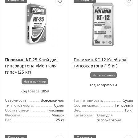
Полимин КГ-25 Клей для
Полимин КГ-12 Клей для
гипсокартона «Монтаж-
гипсокартона (15 кг)
гипс» (25 кг)
Нет в наличии
Нет в наличии
Код Товара: 5961
Код Товара: 2859
Сезонность:
Всесезонная
Тип готовности:
Сухая
Тип готовности:
Сухая
Состав смеси:
Гипсовый
Состав смеси:
Гипсовый
Вес:
15 кг
Фасовка:
Мешок
Категория:
Клей для
Вес:
25 кг
гипсокартона
Продано
Продано