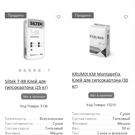
Продано
Продано
1
KRUMIX КМ MontageFix
Клей для гипсокартона (30
Siltek T-88 Клей для
кг)
гипсокартона (25 кг)
Нет в наличии
Нет в наличии
Код Товара: 15210
Код Товара: 5136
Тип готовности:
Сухая
Сезонность:
Всесезонная
Состав смеси:
Гипсовый
Тип готовности:
Сухая
Фасовка:
Мешок
Состав смеси:
Гипсовый
Вес:
30 кг
Фасовка:
Мешок
Тип
Сухое и влажное