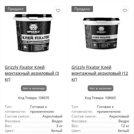
Продано
Продано
Grizzly Fixator Клей
Grizzly Fixator Клей
монтажный акриловый (3
монтажный акриловый (12
кг)
кг)
Нет в наличии
Нет в наличии
Код Товара: 108670
Код Товара: 108665
Тип
Готовая к
Тип
Готовая к
готовности:
применению
готовности:
применению
Состав смеси:
Акриловый
Состав смеси:
Акриловый
Фасовка:
Ведро
Фасовка:
Ведро
Вес:
3 кг
Вес:
12 кг
Цвет:
белый
Цвет:
белый