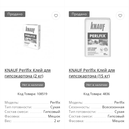
Продано
Продано
KNAUF Perlfix Клей для
KNAUF Perlfix Клей для
гипсокартона (2 кг)
гипсокартона (15 кг)
Нет в наличии
Нет в наличии
Код Товара: 108519
Код Товара: 4836
Модель:
Perlfix
Модель:
Perlfix
Тип готовности:
Сухая
Сезонность:
Всесезонная
Состав смеси:
Гипсовый
Тип готовности:
Сухая
Фасовка:
Мешок
Состав смеси:
Гипсовый
Вес:
2 кг
Фасовка:
Мешок