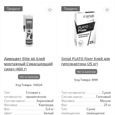
Продано
Продано
Дивоцвет Elite A6 Клей
Siniat PLATO Fixer Клей для
монтажный Сумасшедший
гипсокартона (25 кг)
силач (400 г)
Нет в наличии
Нет в наличии
Код Товара: 4999
Код Товара: 104524
Тип
Готовая к
Тип готовности:
Сухая
готовности:
применению
Состав смеси:
Гипсовый
Состав смеси:
Акриловый
Фасовка:
Мешок
Фасовка:
Картридж
Вес:
25 кг
Вес:
0,4 кг
Тип
Сухое
Цвет:
белый
помещения:
помещение