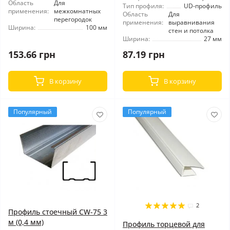
Область
Для
Тип профиля:
UD-профиль
применения:
межкомнатных
Область
Для
перегородок
применения:
выравнивания
Ширина:
100 мм
стен и потолка
Ширина:
27 мм
153.66 грн
87.19 грн
В корзину
В корзину
Популярный
Популярный
2
Профиль стоечный CW-75 3
м (0,4 мм)
Профиль торцевой для