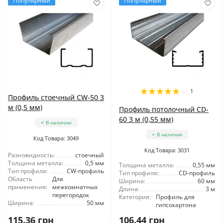
Популярный
Популярный
1
Профиль стоечный CW-50 3
м (0,5 мм)
Профиль потолочный CD-
60 3 м (0,55 мм)
В наличии
В наличии
Код Товара: 3049
Код Товара: 3031
Разновидность:
стоечный
Толщина металла:
0,5 мм
Толщина металла:
0,55 мм
Тип профиля:
CW-профиль
Тип профиля:
CD-профиль
Область
Для
Ширина:
60 мм
применения:
межкомнатных
Длина:
3 м
перегородок
Категория:
Профиль для
Ширина:
50 мм
гипсокартона
115.36 грн
106.44 грн