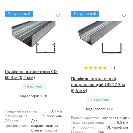
Популярный
Популярный
1
Профиль потолочный CD-
60 3 м (0,4 мм)
Профиль потолочный
направляющий UD-27 3 м
В наличии
(0,5 мм)
Код Товара: 3028
В наличии
Код Товара: 3068
Толщина металла:
0,4 мм
Тип профиля:
CD-профиль
Разновидность:
направляющий
Область
Для
Толщина металла:
0,5 мм
применения:
выравнивания
Тип профиля:
UD-профиль
стен и потолка
Область
Для