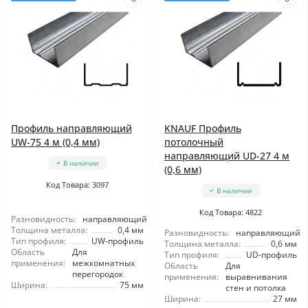
Профиль направляющий
KNAUF Профиль
UW-75 4 м (0,4 мм)
потолочный
направляющий UD-27 4 м
В наличии
(0,6 мм)
Код Товара: 3097
В наличии
Код Товара: 4822
Разновидность:
направляющий
Толщина металла:
0,4 мм
Разновидность:
направляющий
Тип профиля:
UW-профиль
Толщина металла:
0,6 мм
Область
Для
Тип профиля:
UD-профиль
применения:
межкомнатных
Область
Для
перегородок
применения:
выравнивания
Ширина:
75 мм
стен и потолка
Ширина:
27 мм