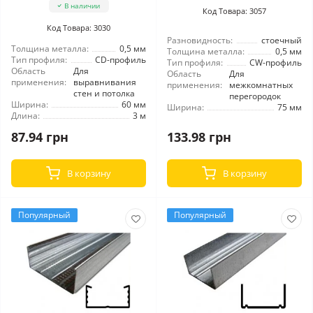
В наличии
Код Товара: 3057
Код Товара: 3030
Разновидность:
стоечный
Толщина металла:
0,5 мм
Толщина металла:
0,5 мм
Тип профиля:
CD-профиль
Тип профиля:
CW-профиль
Область
Для
Область
Для
применения:
выравнивания
применения:
межкомнатных
стен и потолка
перегородок
Ширина:
60 мм
Ширина:
75 мм
Длина:
3 м
87.94 грн
133.98 грн
В корзину
В корзину
Популярный
Популярный