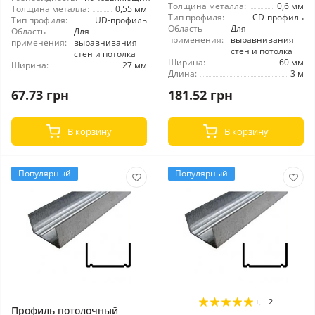
Толщина металла:
0,6 мм
Толщина металла:
0,55 мм
Тип профиля:
CD-профиль
Тип профиля:
UD-профиль
Область
Для
Область
Для
применения:
выравнивания
применения:
выравнивания
стен и потолка
стен и потолка
Ширина:
60 мм
Ширина:
27 мм
Длина:
3 м
67.73 грн
181.52 грн
В корзину
В корзину
Популярный
Популярный
2
Профиль потолочный