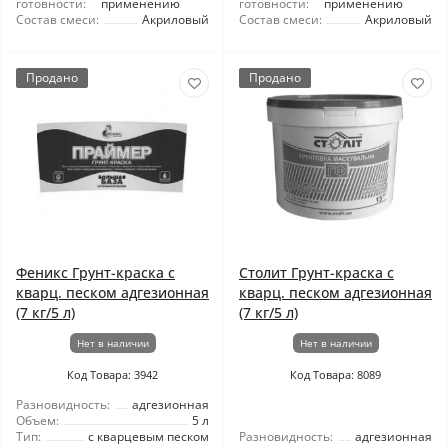
готовности:
применению
готовности:
применению
Состав смеси:
Акриловый
Состав смеси:
Акриловый
Продано
Продано
Феникс Грунт-краска с
Столит Грунт-краска с
кварц. песком адгезионная
кварц. песком адгезионная
(7 кг/5 л)
(7 кг/5 л)
Нет в наличии
Нет в наличии
Код Товара: 3942
Код Товара: 8089
Разновидность:
адгезионная
Объем:
5 л
Тип:
с кварцевым песком
Разновидность:
адгезионная