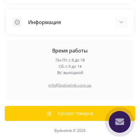
Кровельные материалы
Грунтовка
Информация
Самовыравнивающая смесь
Пиломатериалы
Доставка
Металлические сетки
Оплата
Время работы
Контакты
Пн-Пт: с 8 до 18
Гарантия и возврат
Сб: с 9 до 14
Вс: выходной
О нас
Политика конфиденциальности
info@bydivelnik.com.ua
Отзывы
Связаться с нами
Карта сайта
Каталог товаров
Производители
Bydivelnik © 2026