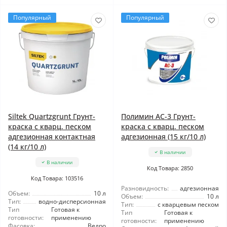
Популярный
Популярный
Siltek Quartzgrunt Грунт-
Полимин АС-3 Грунт-
краска с кварц. песком
краска с кварц. песком
адгезионная контактная
адгезионная (15 кг/10 л)
(14 кг/10 л)
В наличии
В наличии
Код Товара: 2850
Код Товара: 103516
Разновидность:
адгезионная
Объем:
10 л
Объем:
10 л
Тип:
водно-дисперсионная
Тип:
с кварцевым песком
Тип
Готовая к
Тип
Готовая к
готовности:
применению
готовности:
применению
Фасовка:
Ведро