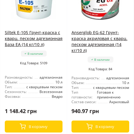
Siltek E-105 Грунт-краска с
Anserglob EG-62 Грунт-
кварц. песком адгезионная
краска акриловая с кварц.
База ЕА (14 кг/10 л)
песком адгезионная (14
кг/10 л)
В наличии
В наличии
Код Товара: 5109
Код Товара: 84
Разновидность:
адгезионная
Разновидность:
адгезионная
Объем:
10 л
Объем:
10 л
Тип:
с кварцевым песком
Тип:
с кварцевым песком
Сезонность:
Всесезонная
Тип
Готовая к
Фасовка:
Ведро
готовности:
применению
Состав смеси:
Акриловый
1 148.42 грн
940.97 грн
В корзину
В корзину