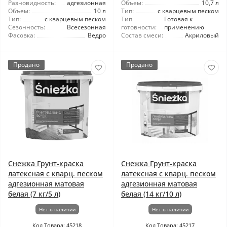
Разновидность:
адгезионная
Объем:
10,7 л
Объем:
10 л
Тип:
с кварцевым песком
Тип:
с кварцевым песком
Тип
Готовая к
Сезонность:
Всесезонная
готовности:
применению
Фасовка:
Ведро
Состав смеси:
Акриловый
Продано
Продано
Снежка Грунт-краска
Снежка Грунт-краска
латексная с кварц. песком
латексная с кварц. песком
адгезионная матовая
адгезионная матовая
белая (7 кг/5 л)
белая (14 кг/10 л)
Нет в наличии
Нет в наличии
Код Товара: 45218
Код Товара: 45217