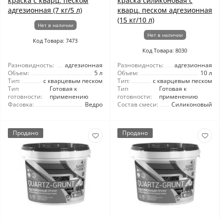
краска с кварц. песком
краска силиконовая с
адгезионная (7 кг/5 л)
кварц. песком адгезионная
(15 кг/10 л)
Нет в наличии
Нет в наличии
Код Товара: 7473
Код Товара: 8030
Разновидность:
адгезионная
Разновидность:
адгезионная
Объем:
5 л
Объем:
10 л
Тип:
с кварцевым песком
Тип:
с кварцевым песком
Тип
Готовая к
Тип
Готовая к
готовности:
применению
готовности:
применению
Фасовка:
Ведро
Состав смеси:
Силиконовый
Продано
Продано