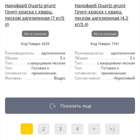
Нанофарб Quartz-grunt
Нанофарб Quartz-grunt
Грунт-краска с кварц.
Грунт-краска с кварц.
песком адгезионная (7 кг/5
песком адгезионная (4,2
л)
кг/3 л)
Нет в наличии
Нет в наличии
Код Товара: 6225
Код Товара: 7181
Разновидность:
адгезионная
Разновидность:
адгезионная
Объем:
5 л
Объем:
3 л
Тип:
с кварцевым песком
Тип:
с кварцевым песком
Тип
Готовая к
Тип
Готовая к
готовности:
применению
готовности:
применению
Фасовка:
Ведро
Состав смеси:
Акриловый
Показать еще
1
2
3
4
>
>|