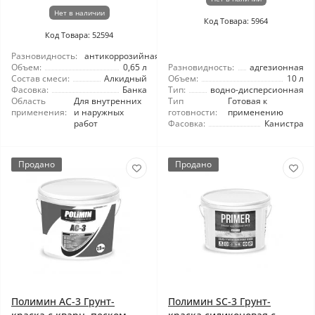
Нет в наличии
Код Товара: 5964
Код Товара: 52594
Разновидность:
антикоррозийная
Объем:
0,65 л
Разновидность:
адгезионная
Состав смеси:
Алкидный
Объем:
10 л
Фасовка:
Банка
Тип:
водно-дисперсионная
Область
Для внутренних
Тип
Готовая к
применения:
и наружных
готовности:
применению
работ
Фасовка:
Канистра
Продано
Продано
Полимин АС-3 Грунт-
Полимин SC-3 Грунт-