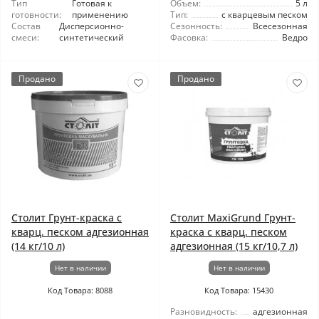
Тип
Готовая к
Объем:
5 л
готовности:
применению
Тип:
с кварцевым песком
Состав
Дисперсионно-
Сезонность:
Всесезонная
смеси:
синтетический
Фасовка:
Ведро
Продано
Продано
Столит Грунт-краска с
Столит MaxiGrund Грунт-
кварц. песком адгезионная
краска с кварц. песком
(14 кг/10 л)
адгезионная (15 кг/10,7 л)
Нет в наличии
Нет в наличии
Код Товара: 8088
Код Товара: 15430
Разновидность:
адгезионная