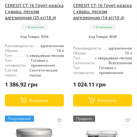
CERESIT CT-16 Грунт-краска
CERESIT CT-16 Грунт-краска
с кварц. песком
с кварц. песком
адгезионная (25 кг/18 л)
адгезионная (14 кг/10 л)
В наличии
В наличии
Код Товара: 9334
Код Товара: 4638
Разновидность:
адгезионная
Разновидность:
адгезионная
Объем:
18 л
Объем:
10 л
Тип:
с кварцевым песком
Тип:
с кварцевым песком
Тип
Готовая к
Сезонность:
Всесезонная
готовности:
применению
Тип
Готовая к
Состав
Синтетические
готовности:
применению
смеси:
смолы
1 386.92 грн
1 024.11 грн
В корзину
В корзину
Популярный
Продано