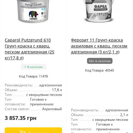
Caparol Putzgrund 610
Ферозит 11 Грунт-краска
Грунт-краска с кварц.
акриловая с кварц. песком
песком адгезионная (25
адгезионная (3 кг/2,1 л)
кг/17,8 л)
Нет в наличии
В наличии
Код Товара: 40545
Код Товара: 11478
Разновидность:
адгезионная
Объем:
17,8 л
Тип:
с кварцевым песком
Тип
Готовая к
готовности:
применению
Состав смеси:
Акриловый
Разновидность:
адгезионная
Объем:
2,1 л
3 857.35 грн
Тип:
с кварцевым песком
Тип
Готовая к
готовности:
применению