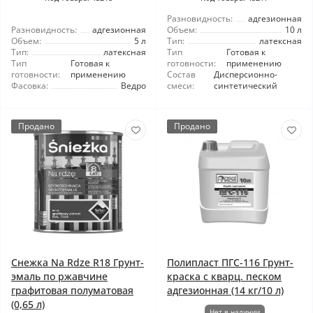
Разновидность:
адгезионная
Разновидность:
адгезионная
Объем:
10 л
Объем:
5 л
Тип:
латексная
Тип:
латексная
Тип
Готовая к
Тип
Готовая к
готовности:
применению
готовности:
применению
Состав
Дисперсионно-
Фасовка:
Ведро
смеси:
синтетический
Продано
Продано
Снежка Na Rdze R18 Грунт-
Полипласт ПГС-116 Грунт-
эмаль по ржавчине
краска с кварц. песком
графитовая полуматовая
адгезионная (14 кг/10 л)
(0,65 л)
Нет в наличии