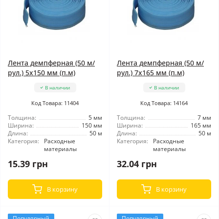
Лента демпферная (50 м/
Лента демпферная (50 м/
рул.) 5x150 мм (п.м)
рул.) 7x165 мм (п.м)
В наличии
В наличии
Код Товара: 11404
Код Товара: 14164
Толщина:
5 мм
Толщина:
7 мм
Ширина:
150 мм
Ширина:
165 мм
Длина:
50 м
Длина:
50 м
Категория:
Расходные
Категория:
Расходные
материалы
материалы
15.39 грн
32.04 грн
В корзину
В корзину
Популярный
Популярный