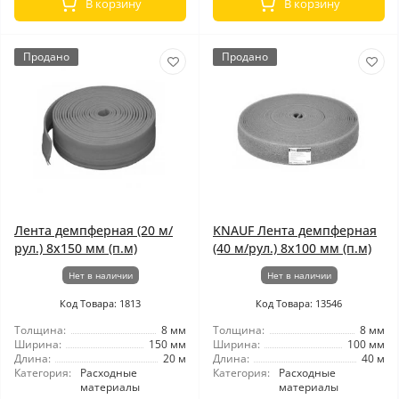
В корзину
В корзину
Продано
Продано
Лента демпферная (20 м/
KNAUF Лента демпферная
рул.) 8x150 мм (п.м)
(40 м/рул.) 8x100 мм (п.м)
Нет в наличии
Нет в наличии
Код Товара: 1813
Код Товара: 13546
Толщина:
8 мм
Толщина:
8 мм
Ширина:
150 мм
Ширина:
100 мм
Длина:
20 м
Длина:
40 м
Категория:
Расходные
Категория:
Расходные
материалы
материалы