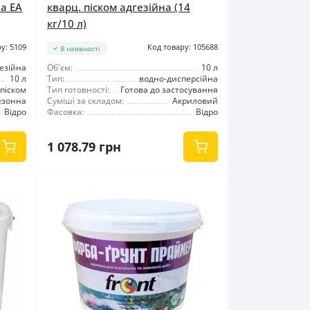
за ЕА
кварц. піском адгезійна (14
кг/10 л)
у: 5109
Код товару: 105688
В наявності
езійна
Об'єм:
10 л
10 л
Тип:
водно-дисперсійна
піском
Тип готовності:
Готова до застосування
езонна
Суміші за складом:
Акриловий
Відро
Фасовка:
Відро
1 078.79 грн