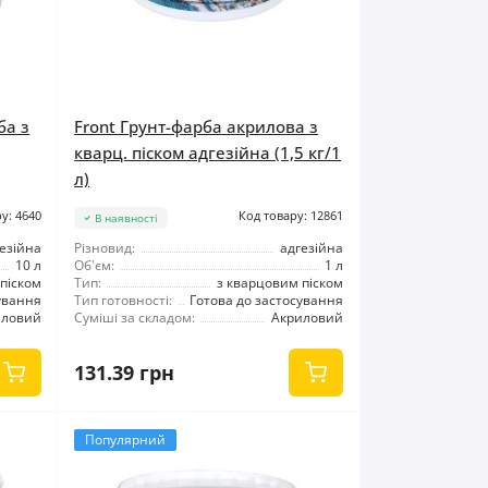
ба з
Front Грунт-фарба акрилова з
кварц. піском адгезійна (1,5 кг/1
л)
у: 4640
Код товару: 12861
В наявності
езійна
Різновид:
адгезійна
10 л
Об'єм:
1 л
піском
Тип:
з кварцовим піском
ування
Тип готовності:
Готова до застосування
иловий
Суміші за складом:
Акриловий
131.39 грн
Популярний