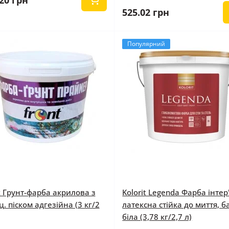
20 грн
525.02 грн
Популярний
t Грунт-фарба акрилова з
Kolorit Legenda Фарба інтер
. піском адгезійна (3 кг/2
латексна стійка до миття, б
біла (3,78 кг/2,7 л)