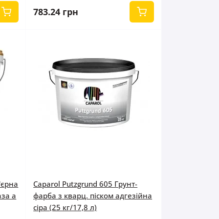
783.24 грн
'єрна
Caparol Putzgrund 605 Грунт-
аза а
фарба з кварц. піском адгезійна
сіра (25 кг/17,8 л)