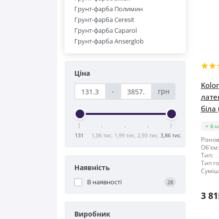
Грунт-фарба Полимин
Грунт-фарба Ceresit
Грунт-фарба Caparol
Грунт-фарба Anserglob
Ціна
Kolo
-
грн
лате
біла 
В н
131
1,06 тис.
1,99 тис.
2,93 тис.
3,86 тис.
Різнов
Об'єм:
Тип:
Тип го
Наявність
Суміші
В наявності
28
3 81
Виробник