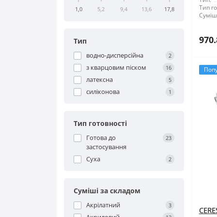
Тип го
1,0
5,2
9,4
13,6
17,8
Суміші
970.
Тип
водно-дисперсійна
2
з кварцовим піском
16
Поп
латексна
5
силіконова
1
Тип готовності
Готова до
23
застосування
Суха
2
Суміші за складом
Акрілатний
3
CERE