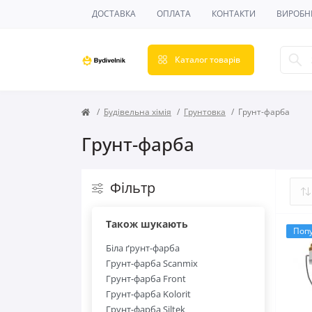
ДОСТАВКА
ОПЛАТА
КОНТАКТИ
ВИРОБН
Каталог товарів
Будівельна хімія
Грунтовка
Грунт-фарба
Грунт-фарба
Фільтр
Також шукають
Поп
Біла ґрунт-фарба
Грунт-фарба Scanmix
Грунт-фарба Front
Грунт-фарба Kolorit
Грунт-фарба Siltek