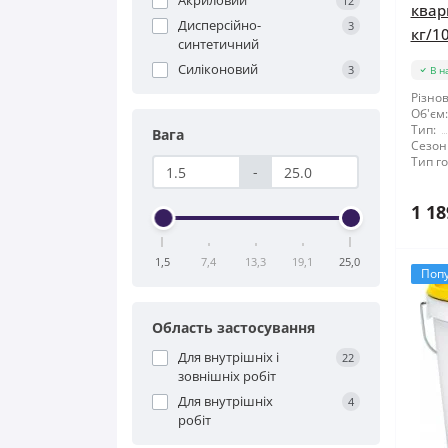
Акриловий
12
квар
Дисперсійно-
3
кг/10
синтетичний
Силіконовий
3
В н
Різнов
Об'єм:
Тип:
Вага
Сезон
Тип го
-
1 18
1,5
7,4
13,3
19,1
25,0
Поп
Область застосування
Для внутрішніх і
22
зовнішніх робіт
Для внутрішніх
4
робіт