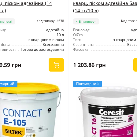
ц. піском адгезійна (14
кварц. піском адгезійна Ба
 л)
(14 кг/10 л)
Код товару: 4638
Код товар
аявності
В наявності
ид:
адгезійна
Різновид:
адг
10 л
Об'єм:
з кварцовим піском
Тип:
з кварцовим 
ність:
Всесезонна
Сезонність:
Всес
товності:
Готова до застосування
Фасовка:
9.59 грн
1 203.86 грн
улярний
Популярний