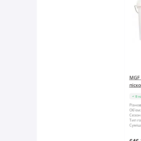
MGF 
піско
В н
Різнов
Об'єм:
Сезон
Тип го
Суміші