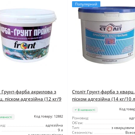
Популярний
t Грунт-фарба акрилова з
Століт Грунт-фарба з кварц.
ц. піском адгезійна (12 кг/9
піском адгезійна (14 кг/10 л
Код товар
В наявності
Код товару: 12882
аявності
Різновид:
адг
Об'єм:
ид:
адгезійна
Тип:
з кварцовим 
9 л
Сезонність:
Всес
з кварцовим піском