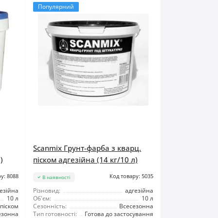
Популярний
Scanmix Грунт-фарба з кварц.
)
піском адгезійна (14 кг/10 л)
у: 8088
Код товару: 5035
В наявності
езійна
Різновид:
адгезійна
10 л
Об'єм:
10 л
піском
Сезонність:
Всесезонна
езонна
Тип готовності:
Готова до застосування