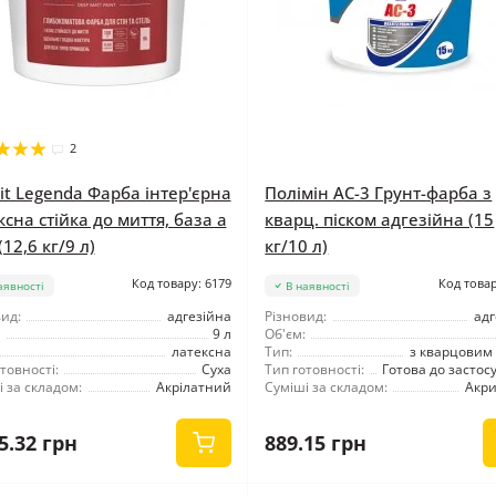
2
rit Legenda Фарба інтер'єрна
Полімін АС-3 Грунт-фарба з
ксна стійка до миття, база а
кварц. піском адгезійна (15
(12,6 кг/9 л)
кг/10 л)
Код товару: 6179
Код товар
аявності
В наявності
ид:
адгезійна
Різновид:
адг
9 л
Об'єм:
латексна
Тип:
з кварцовим 
товності:
Суха
Тип готовності:
Готова до застос
 за складом:
Акрілатний
Суміші за складом:
Акр
5.32 грн
889.15 грн