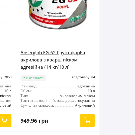
Anserglob EG-62 Грунт-фарба
акрилова з кварц. піском
адгезійна (14 кг/10 л)
у: 2850
Код товару: 84
В наявності
езійна
Різновид:
адгезійна
10 л
Об'єм:
10 л
піском
Тип:
з кварцовим піском
ування
Тип готовності:
Готова до застосування
иловий
Суміші за складом:
Акриловий
949.96 грн