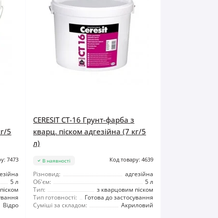
CERESIT CT-16 Грунт-фарба з
кг/5
кварц. піском адгезійна (7 кг/5
л)
у: 7473
Код товару: 4639
В наявності
езійна
Різновид:
адгезійна
5 л
Об'єм:
5 л
піском
Тип:
з кварцовим піском
ування
Тип готовності:
Готова до застосування
Відро
Суміші за складом:
Акриловий