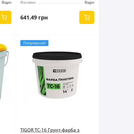
Відро
Фасовка:
Відро
641.49 грн
Популярний
TIGOR ТС-16 Грунт-фарба з