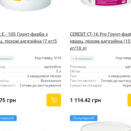
k E - 105 Грунт-фарба з
CERESIT CT-16 Pro Грунт-фар
. піском адгезійна (7 кг/5
кварц. піском адгезійна (15
кг/10 л)
Код товару: 5110
Код товар
аявності
В наявності
ид:
адгезійна
Різновид:
адг
5 л
Об'єм:
з кварцовим піском
Тип:
з кварцовим 
ність:
Всесезонна
Тип готовності:
Готова до застос
товності:
Готова до застосування
Суміші за складом:
Акр
75 грн
1 114.42 грн
улярний
Популярний