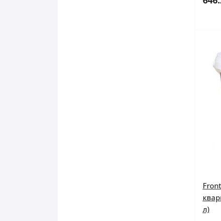
646.
Fron
кварц
л)