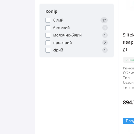
Колір
білий
17
бежевий
1
Silte
молочно-білий
1
кварц
прозорий
2
л)
сірий
1
В н
Різнов
Об'єм:
Тип:
Сезон
Тип го
894.
Поп