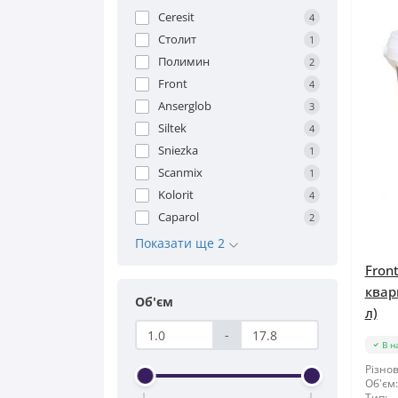
Ceresit
4
Столит
1
Полимин
2
Front
4
Anserglob
3
Siltek
4
Sniezka
1
Scanmix
1
Kolorit
4
Caparol
2
Показати ще 2
Fron
квар
Об'єм
л)
-
В н
Різнов
Об'єм:
Тип: