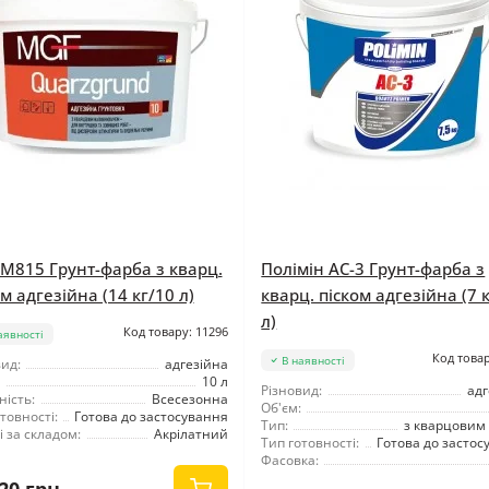
М815 Грунт-фарба з кварц.
Полімін АС-3 Грунт-фарба з
м адгезійна (14 кг/10 л)
кварц. піском адгезійна (7 
л)
Код товару: 11296
аявності
Код товар
В наявності
ид:
адгезійна
10 л
Різновид:
адг
ність:
Всесезонна
Об'єм:
товності:
Готова до застосування
Тип:
з кварцовим 
 за складом:
Акрілатний
Тип готовності:
Готова до застос
Фасовка: