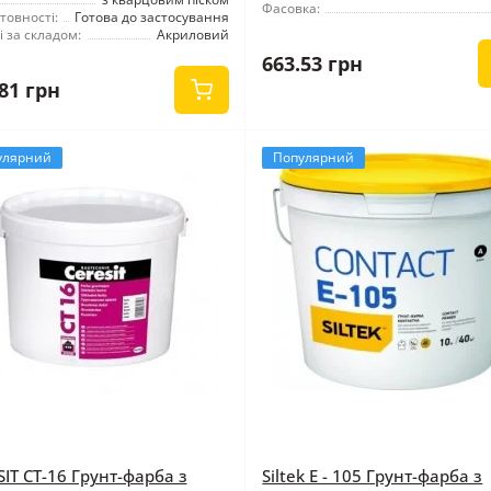
Фасовка:
товності:
Готова до застосування
 за складом:
Акриловий
663.53 грн
81 грн
улярний
Популярний
SIT CT-16 Грунт-фарба з
Siltek E - 105 Грунт-фарба з