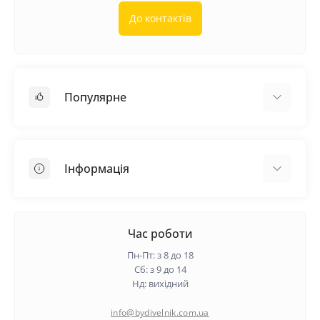
До контактів
Популярне
Покрівельні матеріали
Грунтовка
Інформація
Самовирівнююча суміш
Пиломатеріали
Доставка
Металеві сітки
Оплата
Час роботи
Контакти
Пн-Пт: з 8 до 18
Гарантія та повернення
Сб: з 9 до 14
Нд: вихідний
Про нас
Політика конфіденційності
info@bydivelnik.com.ua