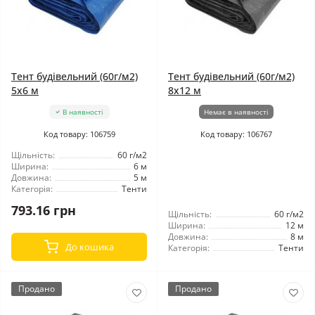
Тент будівельний (60г/м2)
Тент будівельний (60г/м2)
5x6 м
8x12 м
В наявності
Немає в наявності
Код товару: 106759
Код товару: 106767
Щільність:
60 г/м2
Ширина:
6 м
Довжина:
5 м
Категорія:
Тенти
793.16 грн
Щільність:
60 г/м2
Ширина:
12 м
Довжина:
8 м
До кошика
Категорія:
Тенти
Продано
Продано