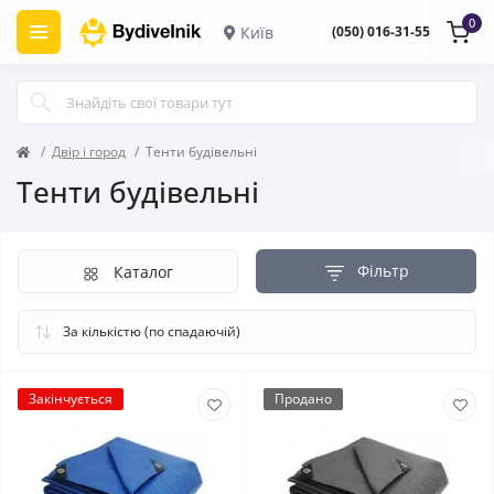
0
Київ
(050) 016-31-55
Двір і город
Тенти будівельні
Тенти будівельні
Фільтр
Каталог
Закінчується
Продано