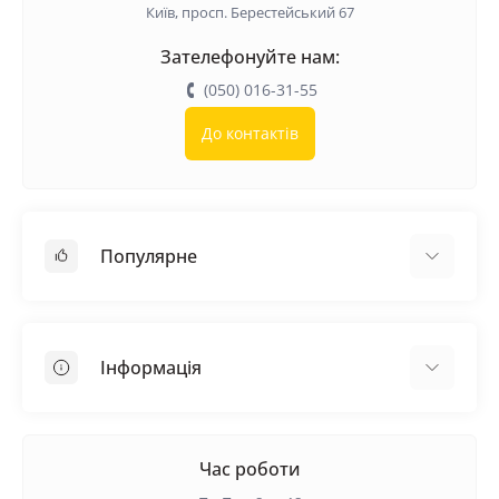
Київ, просп. Берестейський 67
Зателефонуйте нам:
(050) 016-31-55
До контактів
Популярне
Покрівельні матеріали
Грунтовка
Інформація
Самовирівнююча суміш
Пиломатеріали
Доставка
Металеві сітки
Оплата
Час роботи
Контакти