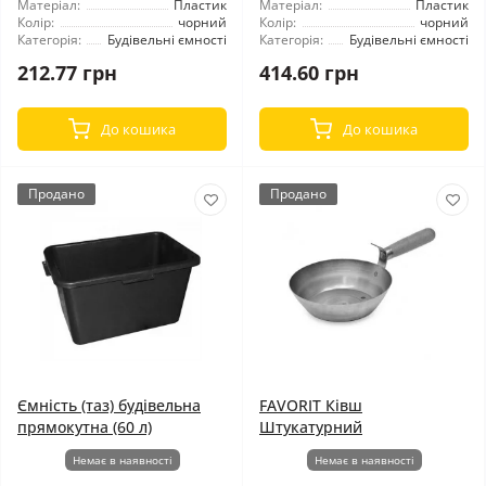
Матеріал:
Пластик
Матеріал:
Пластик
Колір:
чорний
Колір:
чорний
Категорія:
Будівельні ємності
Категорія:
Будівельні ємності
212.77 грн
414.60 грн
До кошика
До кошика
Продано
Продано
Ємність (таз) будівельна
FAVORIT Ківш
прямокутна (60 л)
Штукатурний
Немає в наявності
Немає в наявності