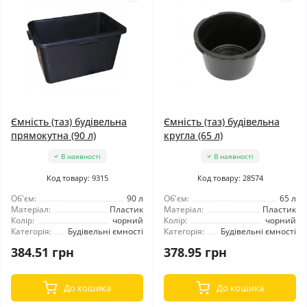
Ємність (таз) будівельна
Ємність (таз) будівельна
прямокутна (90 л)
кругла (65 л)
В наявності
В наявності
Код товару: 9315
Код товару: 28574
Об'єм:
90 л
Об'єм:
65 л
Матеріал:
Пластик
Матеріал:
Пластик
Колір:
чорний
Колір:
чорний
Категорія:
Будівельні ємності
Категорія:
Будівельні ємності
384.51 грн
378.95 грн
До кошика
До кошика