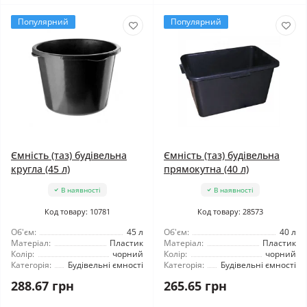
Популярний
Популярний
Ємність (таз) будівельна
Ємність (таз) будівельна
кругла (45 л)
прямокутна (40 л)
В наявності
В наявності
Код товару: 10781
Код товару: 28573
Об'єм:
45 л
Об'єм:
40 л
Матеріал:
Пластик
Матеріал:
Пластик
Колір:
чорний
Колір:
чорний
Категорія:
Будівельні ємності
Категорія:
Будівельні ємності
288.67 грн
265.65 грн