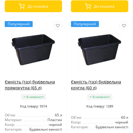
До кошика
До кошика
Популярний
Популярний
Ємність (таз) будівельна
Ємність (таз) будівельна
прямокутна (65 л)
кругла (60 л)
В наявності
В наявності
Код товару: 9314
Код товару: 1289
Об'єм:
65 л
Об'єм:
60 л
Матеріал:
Пластик
Колір:
чорний
Колір:
чорний
Категорія:
Будівельні ємності
Категорія:
Будівельні ємності