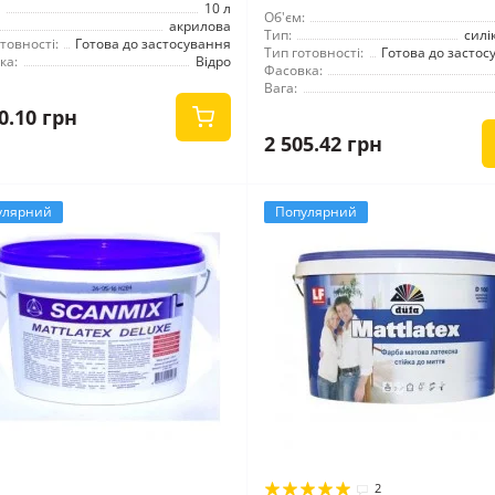
10 л
Об'єм:
акрилова
Тип:
силі
товності:
Готова до застосування
Тип готовності:
Готова до застос
ка:
Відро
Фасовка:
Вага:
0.10 грн
2 505.42 грн
улярний
Популярний
2