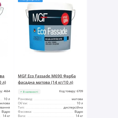
ова
MGF Eco Fassade M690 Фарба
0 л)
фасадна матова (14 кг/10 л)
у: 4664
Код товару: 6709
В наявності
10 л
Різновид:
матова
рилова
Об'єм:
10 л
ування
Тип:
дисперсійна
Відро
Фасовка:
Відро
14 кг
Вага:
14 кг