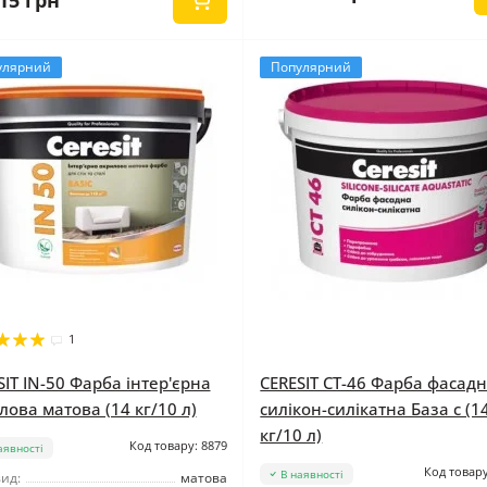
15 грн
улярний
Популярний
1
SIT IN-50 Фарба інтер'єрна
CERESIT CT-46 Фарба фасад
лова матова (14 кг/10 л)
силікон-силікатна База c (1
кг/10 л)
Код товару: 8879
аявності
Код товару
В наявності
ид:
матова