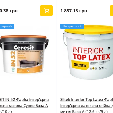
0.38 грн
1 857.15 грн
улярний
Популярний
SIT IN-52 Фарба інтер'єрна
Siltek Interior Top Latex Фар
ксна матова Супер База А
інтер'єрна латексна стійка 
г/10 л)
миття База А (12,6 кг/9 л)