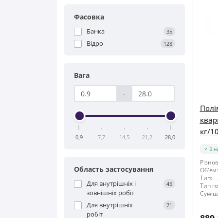
Фасовка
Банка
35
Відро
128
Вага
-
Полі
квар
кг/10
0,9
7,7
14,5
21,2
28,0
В н
Різнов
Область застосування
Об'єм:
Тип:
Для внутрішніх і
45
Тип го
зовнішніх робіт
Суміші
Для внутрішніх
71
робіт