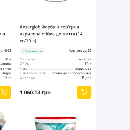
Anserglob Фарба інтер'єрна
а а
акрилова стійка до миття (14
кг/10 л)
у: 4665
Код товару: 56
В наявності
10 л
Різновид:
матова
рилова
Об'єм:
10 л
ування
Тип:
акрилова
Відро
Тип готовності:
Готова до застосування
14 кг
Фасовка:
Відро
1 060.13 грн