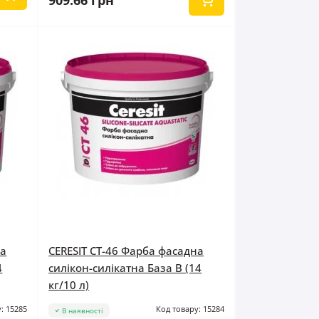
909.66 грн
на
CERESIT CT-46 Фарба фасадна
4
силікон-силікатна База B (14
кг/10 л)
: 15285
Код товару: 15284
В наявності