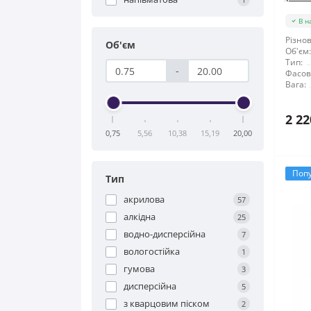
В н
Різнов
Об'єм
Об'єм:
Тип:
-
Фасов
Вага:
2 22
0,75
5,56
10,38
15,19
20,00
Поп
Тип
акрилова
57
алкідна
25
водно-дисперсійна
7
вологостійка
1
гумова
3
дисперсійна
5
з кварцовим піском
2