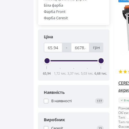
Біла фарба
Фарба Front
Фарба Ceresit
Ціна
-
грн
65,94
1,72 тис.
3,37 тис.
5,03 тис.
6,68 тис.
CERE
акри
Наявність
В наявності
В н
177
Різнов
Об'єм:
Тип:
Виробник
Тип го
Фасов
Ceresit
15