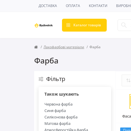
ДОСТАВКА
ОПЛАТА
КОНТАКТИ
ВИРОБН
Каталог товарів
Лакофарбові матеріали
Фарба
Фарба
Фільтр
Також шукають
Червона фарба
Синя фарба
Фаса
Силіконова фарба
Матова фарба
Атмосферостійка фарба
Поп