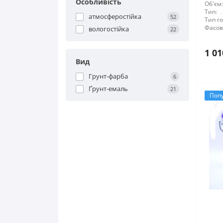
Особливість
Об'єм:
Тип:
атмосферостійка
52
Тип го
Фасов
вологостійка
22
1 01
Вид
Грунт-фарба
6
Ґрунт-емаль
21
Поп