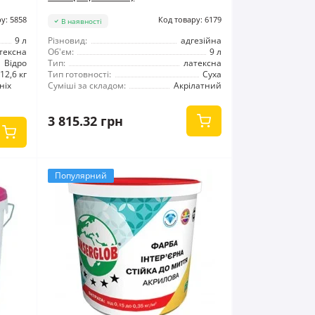
у: 5858
Код товару: 6179
В наявності
9 л
Різновид:
адгезійна
тексна
Об'єм:
9 л
Відро
Тип:
латексна
12,6 кг
Тип готовності:
Суха
ніх
Суміші за складом:
Акрілатний
3 815.32 грн
Популярний