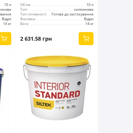
10 л
Об'єм:
10 л
конова
Тип:
силіконова
ування
Тип готовності:
Готова до застосування
Відро
Фасовка:
Відро
14 кг
Вага:
14 кг
2 631.58 грн