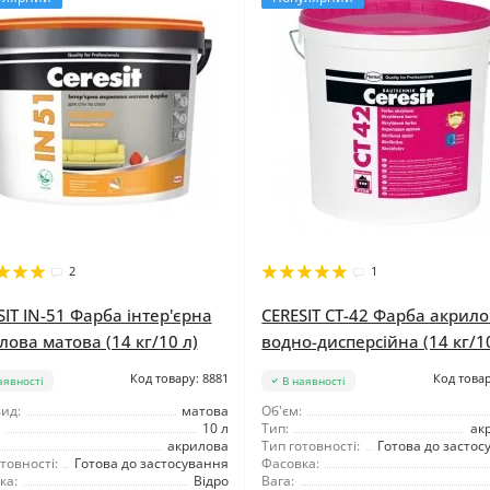
2
1
SIT IN-51 Фарба інтер'єрна
CERESIT CT-42 Фарба акрил
лова матова (14 кг/10 л)
водно-дисперсійна (14 кг/1
Код товару: 8881
Код товар
аявності
В наявності
ид:
матова
Об'єм:
10 л
Тип:
ак
акрилова
Тип готовності:
Готова до застос
товності:
Готова до застосування
Фасовка:
ка:
Відро
Вага: