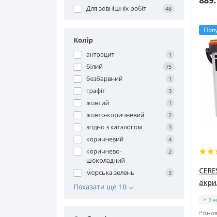
889.
Для зовнішніх робіт
48
Поп
Колір
антрацит
1
білий
75
безбарвний
1
графіт
3
жовтий
1
жовто-коричневий
2
згідно з каталогом
3
коричневий
4
коричнево-
2
шоколадний
CERE
морська зелень
3
акри
Показати ще 10
В н
Різнов