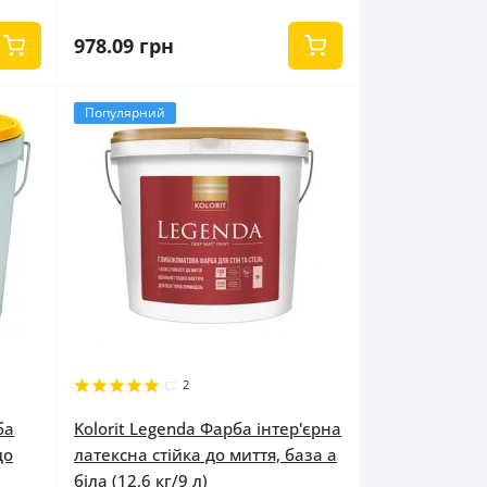
978.09 грн
Популярний
2
ба
Kolorit Legenda Фарба інтер'єрна
до
латексна стійка до миття, база а
біла (12,6 кг/9 л)