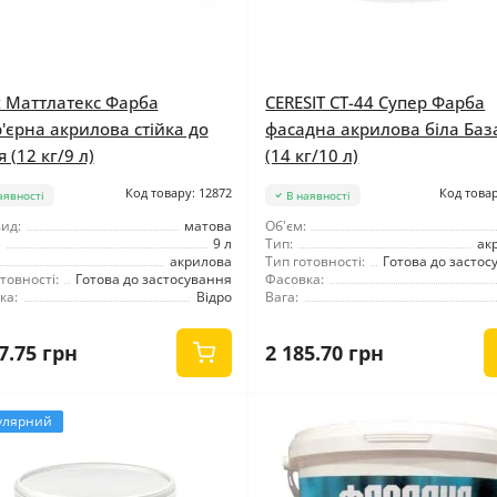
t Маттлатекс Фарба
CERESIT CT-44 Супер Фарба
р'єрна акрилова стійка до
фасадна акрилова біла Баз
 (12 кг/9 л)
(14 кг/10 л)
Код товару: 12872
Код товар
аявності
В наявності
ид:
матова
Об'єм:
9 л
Тип:
ак
акрилова
Тип готовності:
Готова до застос
товності:
Готова до застосування
Фасовка:
ка:
Відро
Вага:
7.75 грн
2 185.70 грн
улярний