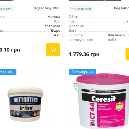
Код товару: 8883
Код товар
аявності
В наявності
ид:
матова
Об'єм:
10 л
Тип:
ла
латексна
Фасовка:
ка:
Відро
Вага:
14 кг
Область
Для внутріш
застосування:
робіт
0.10 грн
1 779.36 грн
улярний
Популярний