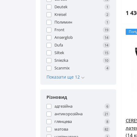
Deutek
1
1 43
Kreisel
2
Полимин
1
Front
19
Поп
Anserglob
14
Dufa
14
Siltek
15
Sniezka
10
Scanmix
4
Показати ще 12
Різновид
адгезійна
6
антикорозійна
21
CERE
глянцева
8
лате
матова
82
(14 к
напівматова
1