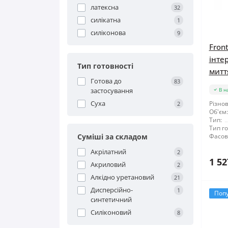
латексна
32
силікатна
1
силіконова
9
Fron
інте
Тип готовності
миття
Готова до
83
застосування
В н
Суха
Різнов
2
Об'єм:
Тип:
Тип го
Суміші за складом
Фасов
Акрілатний
2
1 52
Акриловий
2
Алкідно уретановий
21
Дисперсійно-
1
Поп
синтетичний
Силіконовий
8