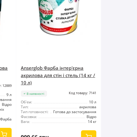
лова
Anserglob Фарба інтер'єрна
акрилова для стін і стель (14 кг /
10 л)
: 12889
Код товару: 7141
В наявності
9 л
ування
Об'єм:
10 л
Відро
Тип:
акрилова
іх
Тип готовності:
Готова до застосування
Фасовка:
Відро
Фарба
Вага:
14 кг