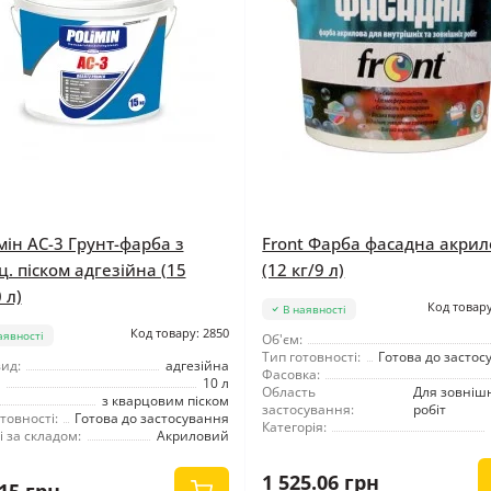
мін АС-3 Грунт-фарба з
Front Фарба фасадна акри
ц. піском адгезійна (15
(12 кг/9 л)
 л)
Код товару
В наявності
Код товару: 2850
аявності
Об'єм:
Тип готовності:
Готова до застос
ид:
адгезійна
Фасовка:
10 л
Область
Для зовнішн
з кварцовим піском
застосування:
робіт
товності:
Готова до застосування
Категорія:
 за складом:
Акриловий
1 525.06 грн