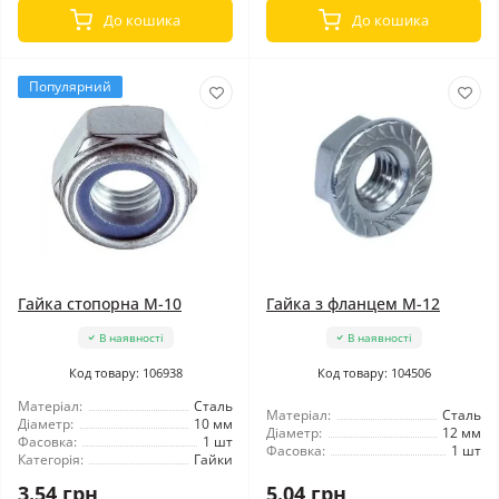
До кошика
До кошика
Популярний
Гайка стопорна М-10
Гайка з фланцем М-12
В наявності
В наявності
Код товару: 106938
Код товару: 104506
Матеріал:
Сталь
Матеріал:
Сталь
Діаметр:
10 мм
Діаметр:
12 мм
Фасовка:
1 шт
Фасовка:
1 шт
Категорія:
Гайки
3.54 грн
5.04 грн