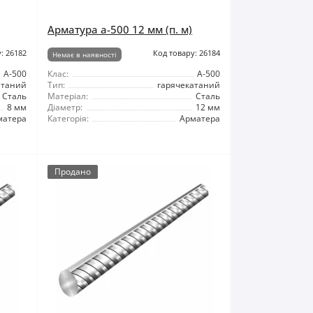
Арматура а-500 12 мм (п. м)
: 26182
Код товару: 26184
Немає в наявності
А-500
Клас:
А-500
атаний
Тип:
гарячекатаний
Сталь
Матеріал:
Сталь
8 мм
Діаметр:
12 мм
матера
Категорія:
Арматера
Продано