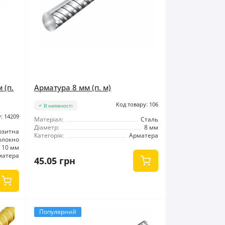
 (п.
Арматура 8 мм (п. м)
Код товару: 106
В наявності
: 14209
Матеріал:
Сталь
Діаметр:
8 мм
озитна
Категорія:
Арматера
олокно
10 мм
матера
45.05 грн
Популярний