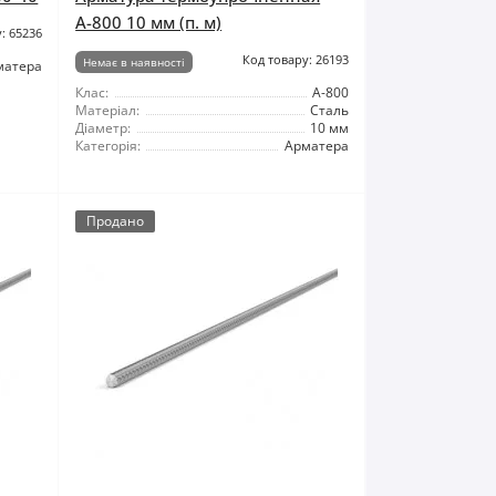
А-800 10 мм (п. м)
: 65236
Код товару: 26193
Немає в наявності
матера
Клас:
А-800
Матеріал:
Сталь
Діаметр:
10 мм
Категорія:
Арматера
Продано