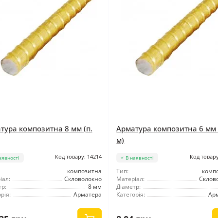
тура композитна 8 мм (п.
Арматура композитна 6 мм 
м)
Код товару: 14214
Код товару
аявності
В наявності
композитна
Тип:
комп
іал:
Скловолокно
Матеріал:
Склов
р:
8 мм
Діаметр:
рія:
Арматера
Категорія:
Ар