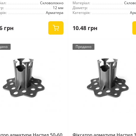
іал:
Скловолокно
Матеріал:
Склов
р:
12 мм
Діаметр:
рія:
Арматера
Категорія:
Ар
6 грн
10.48 грн
дано
Продано
атор арматури Настил 50-60
Фіксатор арматури Настил 