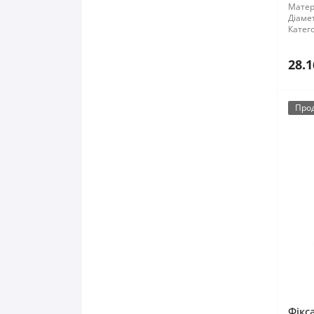
Матер
Діамет
Катего
28.1
Про
Фікс