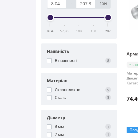
-
грн
8,04
57,86
108
158
207
Наявність
Арма
В наявності
8
В н
Матер
Діамет
Матеріал
Катего
Скловолокно
5
Сталь
74.4
3
Діаметр
6 мм
1
Поп
7 мм
1