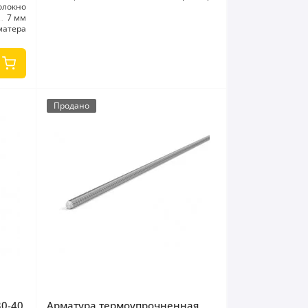
олокно
7 мм
матера
Продано
30-40
Арматура термоупрочненная