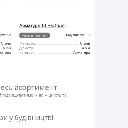
Арматура 14 мм (п. м)
ру: 102
Код товару: 101
Немає в наявності
Сталь
Матеріал:
Сталь
16 мм
Діаметр:
14 мм
матера
Категорія:
Арматера
весь асортимент
й підвищуватиме їхню міцність та
и у будівництві