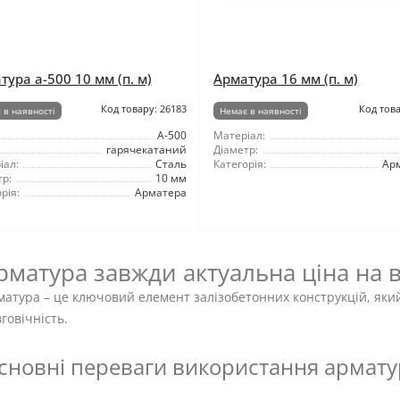
тура а-500 10 мм (п. м)
Арматура 16 мм (п. м)
Код товару: 26183
Код това
 в наявності
Немає в наявності
А-500
Матеріал:
гарячекатаний
Діаметр:
іал:
Сталь
Категорія:
Ар
р:
10 мм
рія:
Арматера
рматура завжди актуальна ціна на 
атура – ​​це ключовий елемент залізобетонних конструкцій, яки
говічність.
сновні переваги використання арматур