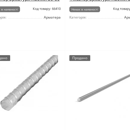
Код товару: 66410
Код товару
 в наявності
Немає в наявності
рія:
Арматера
Категорія:
Ар
дано
Продано