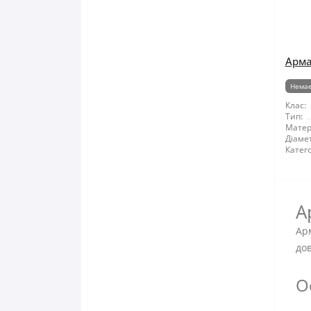
Арма
Немає
Клас:
Тип:
Матер
Діамет
Катего
А
Арм
дов
О