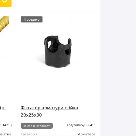
Продано
(п.
Фіксатор арматури стійка
20x25x30
: 14213
Код товару: 66411
Немає в наявності
озитна
Категорія:
Арматера