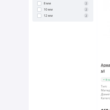
8 мм
2
10 мм
2
12 мм
2
Арма
м)
В н
Тип:
Матер
Діамет
Катего