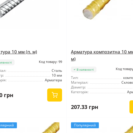
тура 10 мм (п. м)
Арматура композитна 10 мм
м)
Код товару: 99
аявності
Код товару
В наявності
іал:
Сталь
р:
10 мм
Тип:
комп
рія:
Арматера
Матеріал:
Склов
Діаметр:
Категорія:
Ар
0 грн
207.33 грн
улярний
Популярний