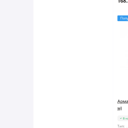
168.
Поп
Арма
м)
В н
Тип: