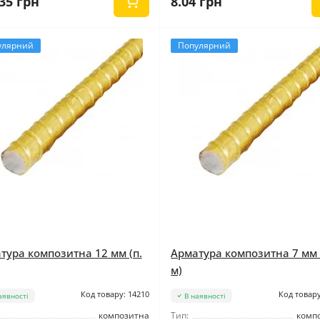
35 грн
8.04 грн
улярний
Популярний
тура композитна 12 мм (п.
Арматура композитна 7 мм 
м)
Код товару: 14210
Код товару
аявності
В наявності
композитна
Тип:
комп