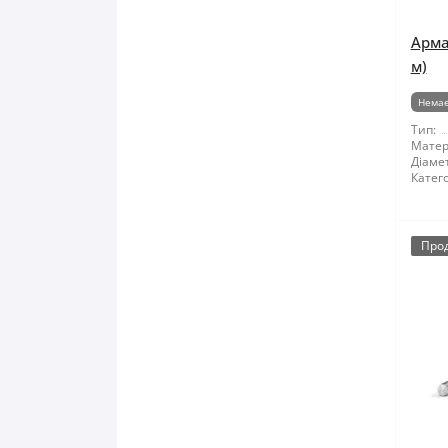
Арма
м)
Немає
Тип:
Матер
Діамет
Катего
Про