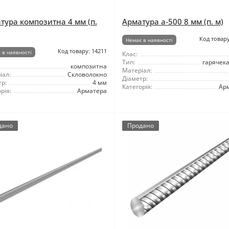
тура композитна 4 мм (п.
Арматура а-500 8 мм (п. м)
Код товару
Немає в наявності
Код товару: 14211
 в наявності
Клас:
Тип:
гарячек
композитна
Матеріал:
іал:
Скловолокно
Діаметр:
р:
4 мм
Категорія:
Ар
рія:
Арматера
дано
Продано