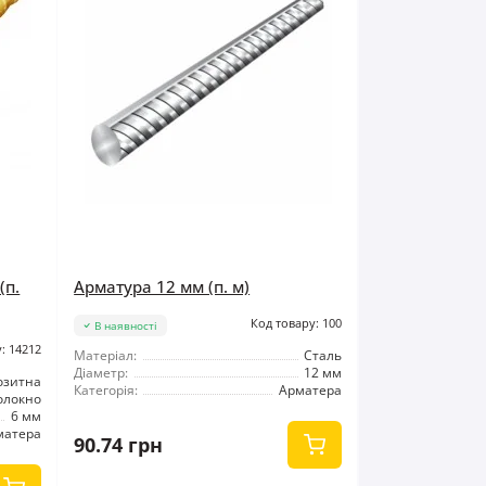
(п.
Арматура 12 мм (п. м)
Код товару: 100
В наявності
: 14212
Матеріал:
Сталь
Діаметр:
12 мм
озитна
Категорія:
Арматера
олокно
6 мм
матера
90.74 грн