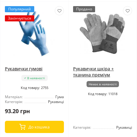
Популярний
Продано
Закінчується
Рукавички гумові
Рукавички шкіра +
тканина преміум
В наявності
Немає в наявності
Код товару: 2755
Код товару: 11018
Матеріал:
Гума
Категорія:
Рукавиці
93.20 грн
До кошика
Категорія:
Рукавиці