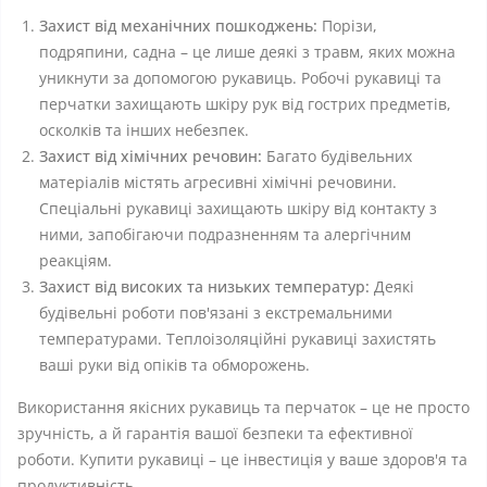
Захист від механічних пошкоджень:
Порізи,
подряпини, садна – це лише деякі з травм, яких можна
уникнути за допомогою рукавиць. Робочі рукавиці та
перчатки захищають шкіру рук від гострих предметів,
осколків та інших небезпек.
Захист від хімічних речовин:
Багато будівельних
матеріалів містять агресивні хімічні речовини.
Спеціальні рукавиці захищають шкіру від контакту з
ними, запобігаючи подразненням та алергічним
реакціям.
Захист від високих та низьких температур:
Деякі
будівельні роботи пов'язані з екстремальними
температурами. Теплоізоляційні рукавиці захистять
ваші руки від опіків та обморожень.
Використання якісних рукавиць та перчаток – це не просто
зручність, а й гарантія вашої безпеки та ефективної
роботи. Купити рукавиці – це інвестиція у ваше здоров'я та
продуктивність.