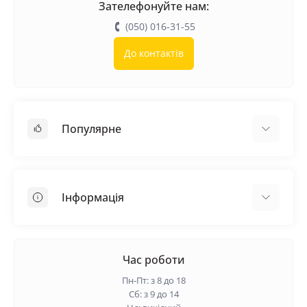
Зателефонуйте нам:
(050) 016-31-55
До контактів
Популярне
Покрівельні матеріали
Грунтовка
Інформація
Самовирівнююча суміш
Пиломатеріали
Доставка
Металеві сітки
Оплата
Час роботи
Контакти
Пн-Пт: з 8 до 18
Гарантія та повернення
Сб: з 9 до 14