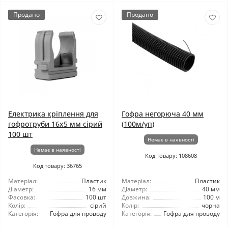
Продано
Продано
Електрика кріплення для
Гофра негорюча 40 мм
гофротруби 16x5 мм сірий
(100м/уп)
100 шт
Немає в наявності
Немає в наявності
Код товару: 108608
Код товару: 36765
Матеріал:
Пластик
Матеріал:
Пластик
Діаметр:
16 мм
Діаметр:
40 мм
Фасовка:
100 шт
Довжина:
100 м
Колір:
сірий
Колір:
чорна
Категорія:
Гофра для проводу
Категорія:
Гофра для проводу