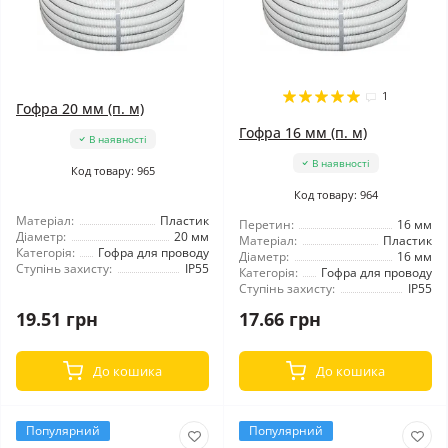
1
Гофра 20 мм (п. м)
Гофра 16 мм (п. м)
В наявності
В наявності
Код товару: 965
Код товару: 964
Матеріал:
Пластик
Перетин:
16 мм
Діаметр:
20 мм
Матеріал:
Пластик
Категорія:
Гофра для проводу
Діаметр:
16 мм
Ступінь захисту:
IP55
Категорія:
Гофра для проводу
Ступінь захисту:
IP55
19.51 грн
17.66 грн
До кошика
До кошика
Популярний
Популярний