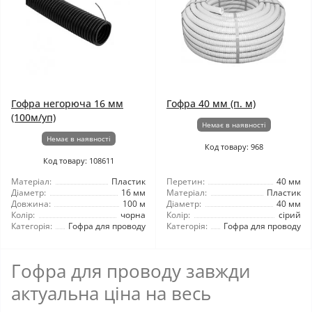
Гофра негорюча 16 мм
Гофра 40 мм (п. м)
(100м/уп)
Немає в наявності
Немає в наявності
Код товару: 968
Код товару: 108611
Матеріал:
Пластик
Перетин:
40 мм
Діаметр:
16 мм
Матеріал:
Пластик
Довжина:
100 м
Діаметр:
40 мм
Колір:
чорна
Колір:
сірий
Категорія:
Гофра для проводу
Категорія:
Гофра для проводу
Гофра для проводу завжди
актуальна ціна на весь