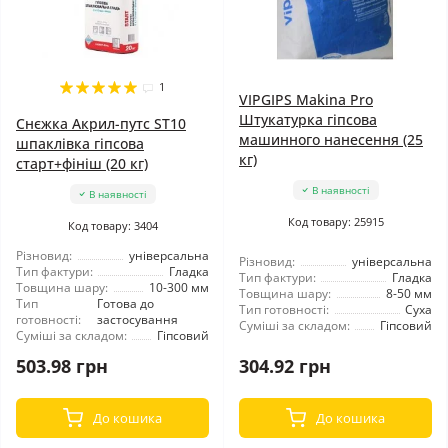
1
VIPGIPS Makina Pro
Штукатурка гіпсова
Снєжка Акрил-путс ST10
машинного нанесення (25
шпаклівка гіпсова
кг)
старт+фініш (20 кг)
В наявності
В наявності
Код товару: 25915
Код товару: 3404
Різновид:
універсальна
Різновид:
універсальна
Тип фактури:
Гладка
Тип фактури:
Гладка
Товщина шару:
10-300 мм
Товщина шару:
8-50 мм
Тип
Готова до
Тип готовності:
Суха
готовності:
застосування
Суміші за складом:
Гіпсовий
Суміші за складом:
Гіпсовий
503.98 грн
304.92 грн
До кошика
До кошика