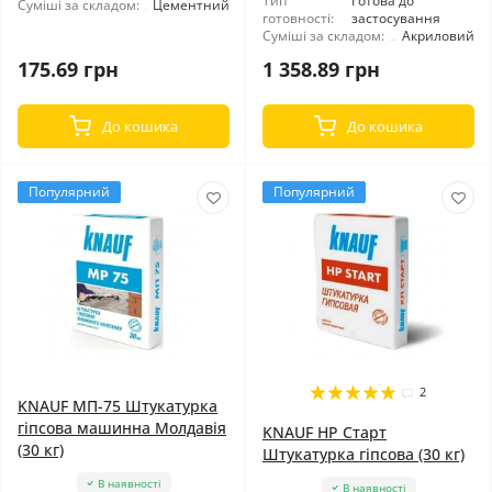
Тип
Готова до
Суміші за складом:
Цементний
готовності:
застосування
Суміші за складом:
Акриловий
175.69 грн
1 358.89 грн
До кошика
До кошика
Популярний
Популярний
2
KNAUF МП-75 Штукатурка
гіпсова машинна Молдавія
KNAUF HP Старт
(30 кг)
Штукатурка гіпсова (30 кг)
В наявності
В наявності