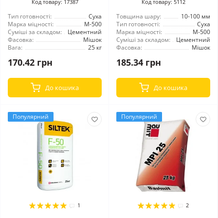
Код товару: 17387
Код товару: 5112
Тип готовності:
Суха
Товщина шару:
10-100 мм
Марка міцності:
М-500
Тип готовності:
Суха
Суміші за складом:
Цементний
Марка міцності:
М-500
Фасовка:
Мішок
Суміші за складом:
Цементний
Вага:
25 кг
Фасовка:
Мішок
170.42 грн
185.34 грн
До кошика
До кошика
Популярний
Популярний
1
2