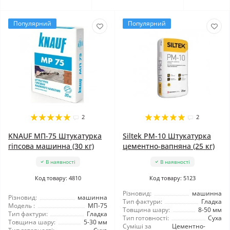
Популярний
Популярний
2
2
KNAUF МП-75 Штукатурка
Siltek PM-10 Штукатурка
гіпсова машинна (30 кг)
цементно-вапняна (25 кг)
В наявності
В наявності
Код товару: 4810
Код товару: 5123
Різновид:
машинна
Різновид:
машинна
Тип фактури:
Гладка
Модель :
МП-75
Товщина шару:
8-50 мм
Тип фактури:
Гладка
Тип готовності:
Суха
Товщина шару:
5-30 мм
Суміші за
Цементно-