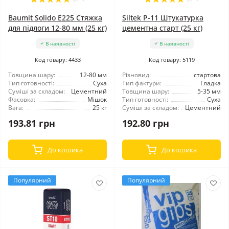
Baumit Solido E225 Стяжка
Siltek P-11 Штукатурка
для підлоги 12-80 мм (25 кг)
цементна старт (25 кг)
В наявності
В наявності
Код товару: 4433
Код товару: 5119
Товщина шару:
12-80 мм
Різновид:
стартова
Тип готовності:
Суха
Тип фактури:
Гладка
Суміші за складом:
Цементний
Товщина шару:
5-35 мм
Фасовка:
Мішок
Тип готовності:
Суха
Вага:
25 кг
Суміші за складом:
Цементний
193.81 грн
192.80 грн
До кошика
До кошика
Популярний
Популярний