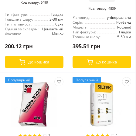
Код товару: 6499
Код товару: 4839
Тип фактури:
Гладка
Різновид:
універсальна
Товщина шару:
3-30 мм
Серія:
Ротбанд
Тип готовності:
Суха
Модель :
Rotband
Суміші за складом:
Цементний
Тип фактури:
Гладка
Фасовка:
Мішок
Товщина шару:
5-50 мм
200.12 грн
395.51 грн
До кошика
До кошика
Популярний
Популярний
1
1