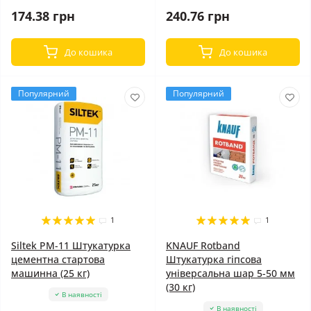
174.38 грн
240.76 грн
До кошика
До кошика
Популярний
Популярний
1
1
Siltek PM-11 Штукатурка
KNAUF Rotband
цементна стартова
Штукатурка гіпсова
машинна (25 кг)
універсальна шар 5-50 мм
(30 кг)
В наявності
В наявності