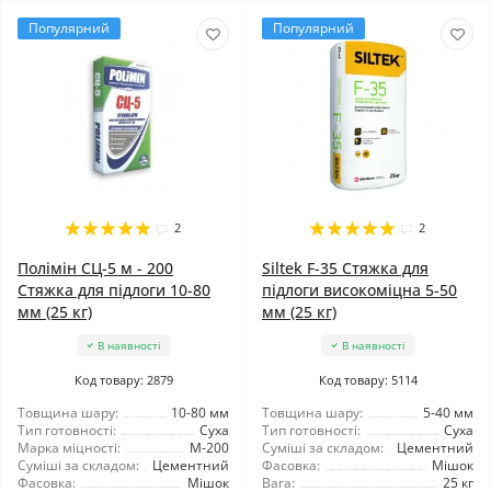
Популярний
Популярний
2
2
Полімін СЦ-5 м - 200
Siltek F-35 Стяжка для
Стяжка для підлоги 10-80
підлоги високоміцна 5-50
мм (25 кг)
мм (25 кг)
В наявності
В наявності
Код товару: 2879
Код товару: 5114
Товщина шару:
10-80 мм
Товщина шару:
5-40 мм
Тип готовності:
Суха
Тип готовності:
Суха
Марка міцності:
М-200
Суміші за складом:
Цементний
Суміші за складом:
Цементний
Фасовка:
Мішок
Фасовка:
Мішок
Вага:
25 кг