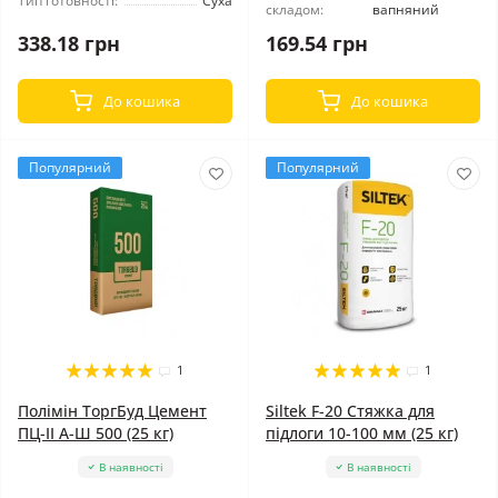
Тип готовності:
Суха
складом:
вапняний
338.18 грн
169.54 грн
До кошика
До кошика
Популярний
Популярний
1
1
Полімін ТоргБуд Цемент
Siltek F-20 Стяжка для
ПЦ-ІІ А-Ш 500 (25 кг)
підлоги 10-100 мм (25 кг)
В наявності
В наявності