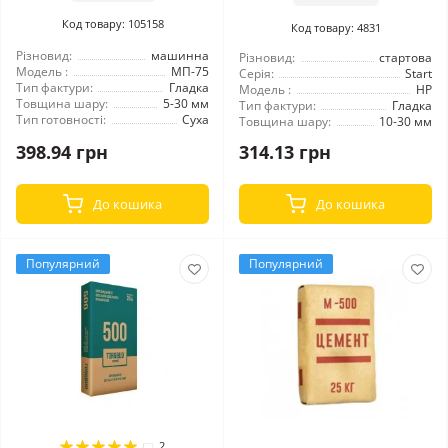
Код товару: 105158
Код товару: 4831
Різновид:
машинна
Різновид:
стартова
Модель :
МП-75
Серія:
Start
Тип фактури:
Гладка
Модель :
HP
Товщина шару:
5-30 мм
Тип фактури:
Гладка
Тип готовності:
Суха
Товщина шару:
10-30 мм
398.94 грн
314.13 грн
До кошика
До кошика
Популярний
Популярний
2