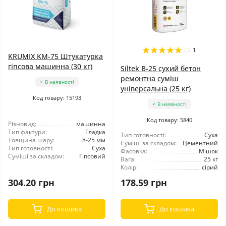
1
KRUMIX KM-75 Штукатурка
гіпсова машинна (30 кг)
Siltek B-25 сухий бетон
ремонтна суміш
В наявності
універсальна (25 кг)
Код товару: 15193
В наявності
Код товару: 5840
Різновид:
машинна
Тип фактури:
Гладка
Тип готовності:
Суха
Товщина шару:
8-25 мм
Суміші за складом:
Цементний
Тип готовності:
Суха
Фасовка:
Мішок
Суміші за складом:
Гіпсовий
Вага:
25 кг
Колір:
сірий
304.20 грн
178.59 грн
До кошика
До кошика