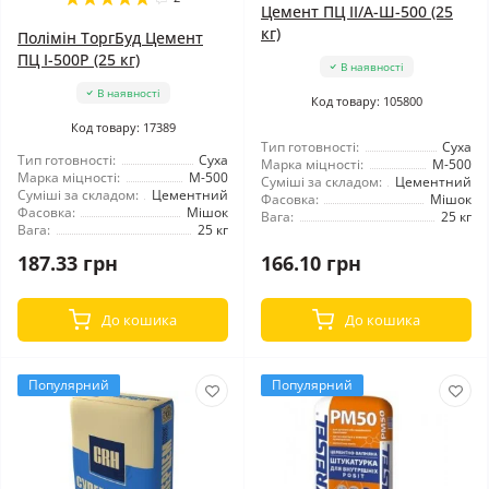
Цемент ПЦ ІІ/А-Ш-500 (25
кг)
Полімін ТоргБуд Цемент
ПЦ I-500Р (25 кг)
В наявності
В наявності
Код товару: 105800
Код товару: 17389
Тип готовності:
Суха
Тип готовності:
Суха
Марка міцності:
М-500
Марка міцності:
М-500
Суміші за складом:
Цементний
Суміші за складом:
Цементний
Фасовка:
Мішок
Фасовка:
Мішок
Вага:
25 кг
Вага:
25 кг
187.33 грн
166.10 грн
До кошика
До кошика
Популярний
Популярний