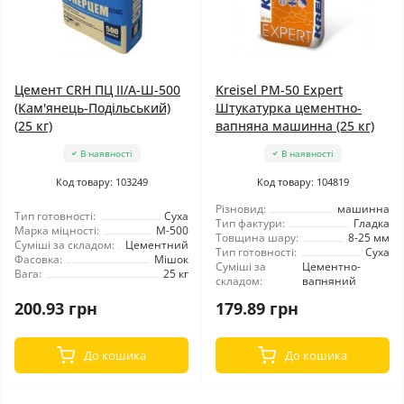
Цемент CRH ПЦ ІІ/А-Ш-500
Kreisel PM-50 Expert
(Кам'янець-Подільський)
Штукатурка цементно-
(25 кг)
вапняна машинна (25 кг)
В наявності
В наявності
Код товару: 103249
Код товару: 104819
Різновид:
машинна
Тип готовності:
Суха
Тип фактури:
Гладка
Марка міцності:
М-500
Товщина шару:
8-25 мм
Суміші за складом:
Цементний
Тип готовності:
Суха
Фасовка:
Мішок
Суміші за
Цементно-
Вага:
25 кг
складом:
вапняний
200.93 грн
179.89 грн
До кошика
До кошика