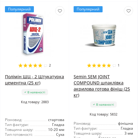
Популярний
Популярний
2
1
Полімін ШЦ - 2 Штукатурка
Semin SEM JOINT
цементна (25 кг)
COMPOUND шпаклівка
акрилова готова фініш (25
В наявності
кг)
Код товару: 2883
В наявності
Код товару: 5832
Різновид:
стартова
Різновид:
фінішна
Тип фактури:
Гладка
Тип фактури:
Гладка
Товщина шару:
10-20 мм
Товщина шару:
3 мм
Тип готовності:
Суха