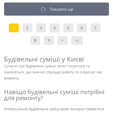
Показати ще
1
2
3
4
5
6
7
8
9
>
>|
Будівельні суміші у Києві
Сучасні сухі будівельні суміші легко готуються та
наносяться, що значно спрощує роботу та скорочує час
ремонту.
Навіщо будівельні суміші потрібні
для ремонту?
Універсальна будівельна суміш може використовуватися