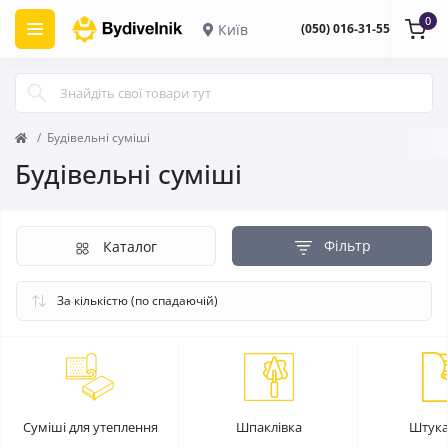
0
Київ
(050) 016-31-55
Будівельні суміші
Будівельні суміші
Фільтр
Каталог
Суміші для утеплення
Шпаклівка
Штука