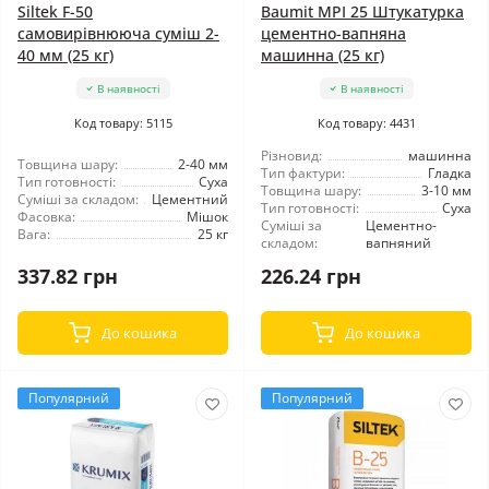
Siltek F-50
Baumit MPI 25 Штукатурка
самовирівнююча суміш 2-
цементно-вапняна
40 мм (25 кг)
машинна (25 кг)
В наявності
В наявності
Код товару: 5115
Код товару: 4431
Різновид:
машинна
Товщина шару:
2-40 мм
Тип фактури:
Гладка
Тип готовності:
Суха
Товщина шару:
3-10 мм
Суміші за складом:
Цементний
Тип готовності:
Суха
Фасовка:
Мішок
Суміші за
Цементно-
Вага:
25 кг
складом:
вапняний
337.82 грн
226.24 грн
До кошика
До кошика
Популярний
Популярний