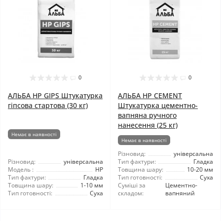
0
0
АЛЬБА HP GIPS Штукатурка
АЛЬБА HP CEMENT
гіпсова стартова (30 кг)
Штукатурка цементно-
вапняна ручного
нанесення (25 кг)
Немає в наявності
Немає в наявності
Різновид:
універсальна
Різновид:
універсальна
Тип фактури:
Гладка
Модель :
HP
Товщина шару:
10-20 мм
Тип фактури:
Гладка
Тип готовності:
Суха
Товщина шару:
1-10 мм
Суміші за
Цементно-
Тип готовності:
Суха
складом:
вапняний