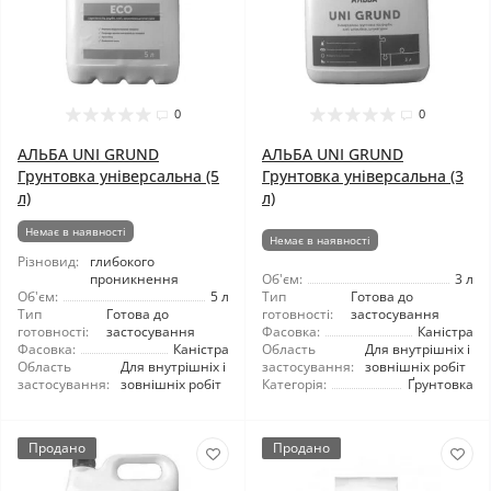
0
0
АЛЬБА UNI GRUND
АЛЬБА UNI GRUND
Грунтовка універсальна (5
Грунтовка універсальна (3
л)
л)
Немає в наявності
Немає в наявності
Різновид:
глибокого
проникнення
Об'єм:
3 л
Об'єм:
5 л
Тип
Готова до
Тип
Готова до
готовності:
застосування
готовності:
застосування
Фасовка:
Каністра
Фасовка:
Каністра
Область
Для внутрішніх і
Область
Для внутрішніх і
застосування:
зовнішніх робіт
застосування:
зовнішніх робіт
Категорія:
Ґрунтовка
Продано
Продано