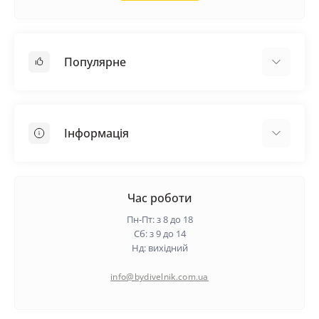
Популярне
Покрівельні матеріали
Грунтовка
Інформація
Самовирівнююча суміш
Пиломатеріали
Доставка
Металеві сітки
Оплата
Час роботи
Контакти
Пн-Пт: з 8 до 18
Гарантія та повернення
Сб: з 9 до 14
Нд: вихідний
Про нас
Політика конфіденційності
info@bydivelnik.com.ua
Відгуки
Зворотній зв'язок