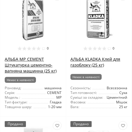
0
0
АЛЬБА MP CEMENT
АЛЬБА KLADKA Клей для
Штукатурка цементно-
газоблоку (25 кг)
вапняна машинна (25 кг)
Немає в наявності
Немає в наявності
Різновид:
машинна
Сезонність:
Всесезонна
Серія:
CEMENT
Тип готовності:
Суха
Модель :
MP
Суміші за складом:
Цементний
Тип фактури:
Гладка
Фасовка:
Мішок
Товщина шару:
1-20 мм
Вага:
25 кг
Продано
Продано