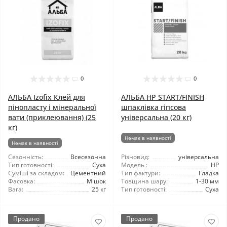
0
0
АЛЬБА Izofix Клей для
АЛЬБА HP START/FINISH
пінопласту і мінеральної
шпаклівка гіпсова
вати (приклеювання) (25
універсальна (20 кг)
кг)
Немає в наявності
Немає в наявності
Сезонність:
Всесезонна
Різновид:
універсальна
Тип готовності:
Суха
Модель :
HP
Суміші за складом:
Цементний
Тип фактури:
Гладка
Фасовка:
Мішок
Товщина шару:
1-30 мм
Вага:
25 кг
Тип готовності:
Суха
Продано
Продано