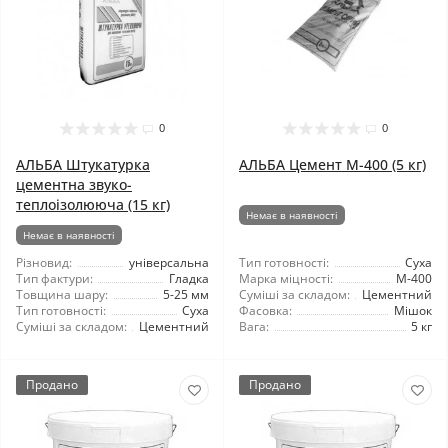
0
0
АЛЬБА Штукатурка
АЛЬБА Цемент М-400 (5 кг)
цементна звуко-
теплоізолююча (15 кг)
Немає в наявності
Немає в наявності
Різновид:
універсальна
Тип готовності:
Суха
Тип фактури:
Гладка
Марка міцності:
М-400
Товщина шару:
5-25 мм
Суміші за складом:
Цементний
Тип готовності:
Суха
Фасовка:
Мішок
Суміші за складом:
Цементний
Вага:
5 кг
Продано
Продано