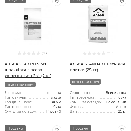
0
0
АЛЬБА START/FINISH
АЛЬБА STANDART Клей для
шпаклівка гіпсова
плитки (25 кг)
універсальна 2в1 (2 кг)
Немає в наявності
Немає в наявності
Різновид:
фінішна
Сезонність:
Всесезонна
Тип фактури:
Гладка
Тип готовності:
Суха
Товщина шару:
1-30 мм
Суміші за складом:
Цементний
Тип готовності:
Суха
Фасовка:
Мішок
Суміші за складом:
Гіпсовий
Вага:
25 кг
Продано
Продано