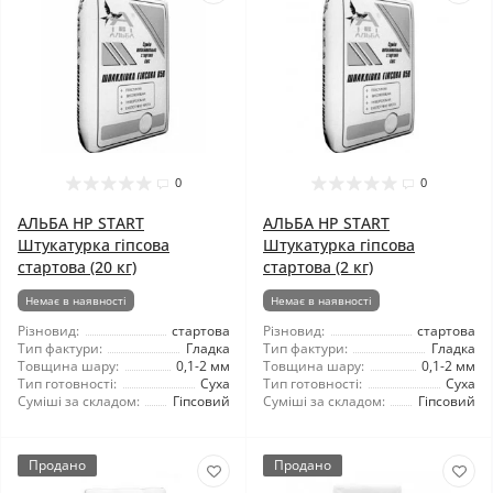
0
0
АЛЬБА HP START
АЛЬБА HP START
Штукатурка гіпсова
Штукатурка гіпсова
стартова (20 кг)
стартова (2 кг)
Немає в наявності
Немає в наявності
Різновид:
стартова
Різновид:
стартова
Тип фактури:
Гладка
Тип фактури:
Гладка
Товщина шару:
0,1-2 мм
Товщина шару:
0,1-2 мм
Тип готовності:
Суха
Тип готовності:
Суха
Суміші за складом:
Гіпсовий
Суміші за складом:
Гіпсовий
Продано
Продано