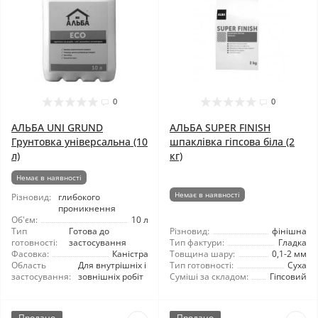
0
0
АЛЬБА UNI GRUND
АЛЬБА SUPER FINISH
Грунтовка універсальна (10
шпаклівка гіпсова біла (2
л)
кг)
Немає в наявності
Немає в наявності
Різновид:
глибокого
проникнення
Об'єм:
10 л
Тип
Готова до
Різновид:
фінішна
готовності:
застосування
Тип фактури:
Гладка
Фасовка:
Каністра
Товщина шару:
0,1-2 мм
Область
Для внутрішніх і
Тип готовності:
Суха
застосування:
зовнішніх робіт
Суміші за складом:
Гіпсовий
Продано
Продано