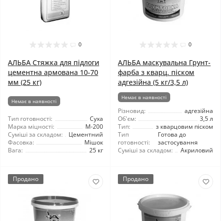
0
0
АЛЬБА Стяжка для підлоги
АЛЬБА маскувальна Грунт-
цементна армована 10-70
фарба з кварц. піском
мм (25 кг)
адгезійна (5 кг/3,5 л)
Немає в наявності
Немає в наявності
Різновид:
адгезійна
Тип готовності:
Суха
Об'єм:
3,5 л
Марка міцності:
М-200
Тип:
з кварцовим піском
Суміші за складом:
Цементний
Тип
Готова до
Фасовка:
Мішок
готовності:
застосування
Вага:
25 кг
Суміші за складом:
Акриловий
Продано
Продано