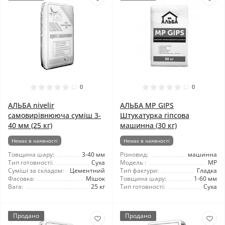
0
0
АЛЬБА nivelir
АЛЬБА MP GIPS
самовирівнююча суміш 3-
Штукатурка гіпсова
40 мм (25 кг)
машинна (30 кг)
Немає в наявності
Немає в наявності
Товщина шару:
3-40 мм
Різновид:
машинна
Тип готовності:
Суха
Модель :
MP
Суміші за складом:
Цементний
Тип фактури:
Гладка
Фасовка:
Мішок
Товщина шару:
1-60 мм
Вага:
25 кг
Тип готовності:
Суха
Продано
Продано