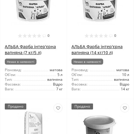
0
0
АЛЬБА Фарба інтер'єрна
АЛЬБА Фарба інтер'єрна
вапняна (7 кг/5 л)
вапняна (14 кг/10 л)
Немає в наявності
Немає в наявності
Різновид:
матова
Різновид:
матова
Об'єм:
5 л
Об'єм:
10 л
Тип:
вапняна
Тип:
вапняна
Фасовка:
Відро
Фасовка:
Відро
Вага:
7 кг
Вага:
14 кг
Продано
Продано