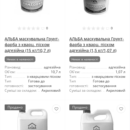
0
0
АЛЬБА маскувальна Грунт-
АЛЬБА маскувальна Грунт-
фарба з кварц. піском
фарба з кварц. піском
адгезійна (15 кг/10,7 л)
адгезійна (1,5 кг/1,07 л)
Немає в наявності
Немає в наявності
Різновид:
адгезійна
Різновид:
адгезійна
Об'єм:
10,7 л
Об'єм:
1,07 л
Тип:
з кварцовим піском
Тип:
з кварцовим піском
Тип
Готова до
Тип
Готова до
готовності:
застосування
готовності:
застосування
Суміші за складом:
Акриловий
Суміші за складом:
Акриловий
Продано
Продано