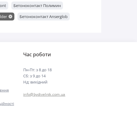
ont
Бетоноконтакт Полимин
lder
Бетоноконтакт Anserglob
Час роботи
Пн-Пт: з 8 до 18
Сб: з 9 до 14
Нд: вихідний
нення
info@bydivelnik.com.ua
ційності