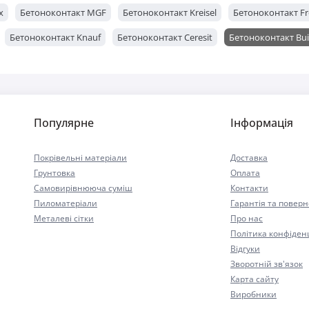
x
Бетоноконтакт МGF
Бетоноконтакт Kreisel
Бетоноконтакт Fr
Бетоноконтакт Knauf
Бетоноконтакт Ceresit
Бетоноконтакт Bui
Популярне
Інформація
Покрівельні матеріали
Доставка
Грунтовка
Оплата
Самовирівнююча суміш
Контакти
Пиломатеріали
Гарантія та повер
Металеві сітки
Про нас
Політика конфіден
Відгуки
Зворотній зв'язок
Карта сайту
Виробники