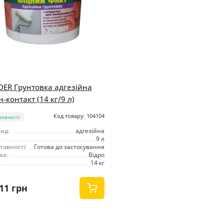
DER Грунтовка адгезійна
-контакт (14 кг/9 л)
Код товару: 104104
аявності
ид:
адгезійна
9 л
товності:
Готова до застосування
ка:
Відро
14 кг
11 грн