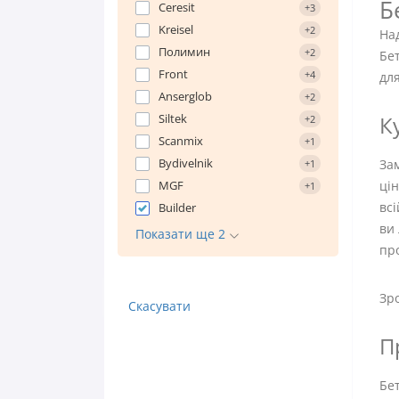
Б
Ceresit
+3
Kreisel
+2
Над
Полимин
+2
Бет
Front
+4
для
Anserglob
+2
Siltek
К
+2
Scanmix
+1
Bydivelnik
Зам
+1
MGF
цін
+1
вс
Builder
ви 
Показати ще 2
про
Зро
Скасувати
П
Бет