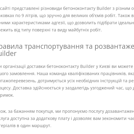
сайті представлені різновиди бетоноконтакту Builder з різним о
ковках по 9 літрів, що зручно для великих об'ємів робіт. Також 
ними характеристиками адгезії, що дозволить підібрати ідеальн
ежить від типу поверхні та виду майбутніх робіт.
равила транспортування та розвантаж
ilder
 організації доставки бетоноконтакту Builder у Києві ви можете
ого замовлення. Наша команда кваліфікованих працівників, яка
тажоперевезень, дотримується усіх необхідних інструкцій та р
цесу. Доставка здійснюється у заздалегідь узгоджений час, щ
тримок.
ож, за бажанням покупця, ми пропонуємо послугу дозавантаженн
луга доступна за додаткову плату і дозволяє вам зекономити ча
еріалів в один маршрут.