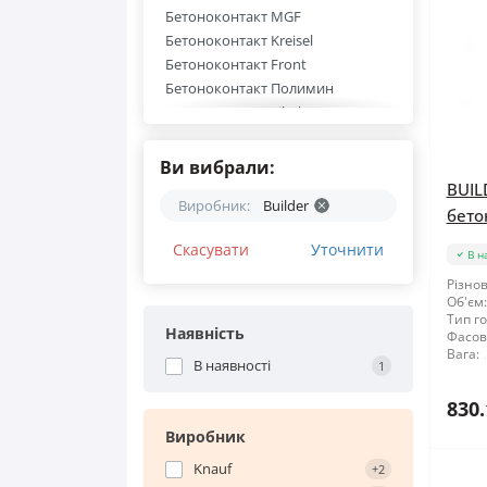
Бетоноконтакт МGF
Бетоноконтакт Kreisel
Бетоноконтакт Front
Бетоноконтакт Полимин
Бетоноконтакт Siltek
Бетоноконтакт Knauf
Бетоноконтакт Ceresit
Ви вибрали:
Бетоноконтакт Builder
BUIL
Виробник:
Builder
Бетоноконтакт Anserglob
бетон
Скасувати
Уточнити
В н
Різнов
Об'єм:
Тип го
Наявність
Фасов
Вага:
В наявності
1
830.
Виробник
Knauf
+2