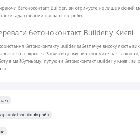
раючи бетоноконтакт Builder, ви отримуєте не лише якісний ма
тавки, адаптований під ваші потреби.
ереваги бетоноконтакт Builder у Києві
ористання бетоноконтакту Builder забезпечує високу якість вик
говічність покриття. Завдяки цьому ви економите час та кошти
оту в майбутньому. Купуючи бетоноконтакт Builder у Києві, ви 
ною.
такт
трішніх і зовнішніх робіт
ий