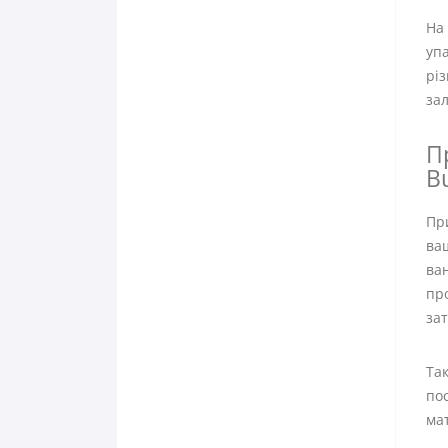
На 
упа
різ
зал
П
Bu
При
ваш
ван
про
за
Так
пос
мат