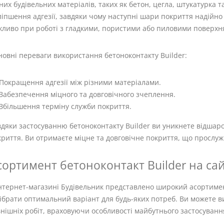
них будівельних матеріалів, таких як бетон, цегла, штукатурка т
іпшення адгезії, завдяки чому наступні шари покриття надійно
жливо при роботі з гладкими, пористими або пиловими поверхн
овні переваги використання бетоноконтакту Builder:
Покращення адгезії між різними матеріалами.
Забезпечення міцного та довговічного зчеплення.
Збільшення терміну служби покриття.
дяки застосуванню бетоноконтакту Builder ви уникнете відшаро
риття. Ви отримаєте міцне та довговічне покриття, що прослужи
сортимент бетоноконтакт Builder на сайті
інтернет-магазині Будівельник представлено широкий асортимен
ібрати оптимальний варіант для будь-яких потреб. Ви можете в
нішніх робіт, враховуючи особливості майбутнього застосуванн