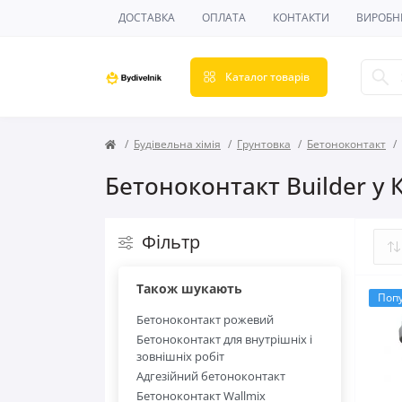
ДОСТАВКА
ОПЛАТА
КОНТАКТИ
ВИРОБН
Каталог товарів
Будівельна хімія
Грунтовка
Бетоноконтакт
Бетоноконтакт Builder у 
Фільтр
Також шукають
Поп
Бетоноконтакт рожевий
Бетоноконтакт для внутрішніх і
зовнішніх робіт
Адгезійний бетоноконтакт
Бетоноконтакт Wallmix