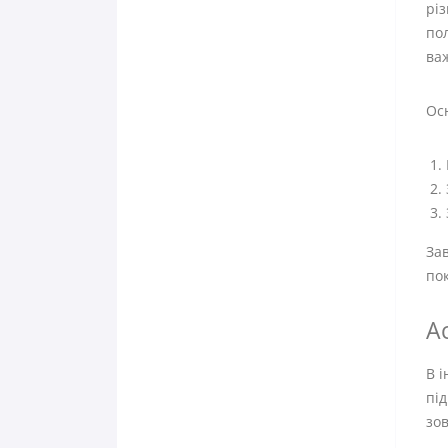
різ
пол
ва
Осн
Зав
пок
А
В 
під
зов