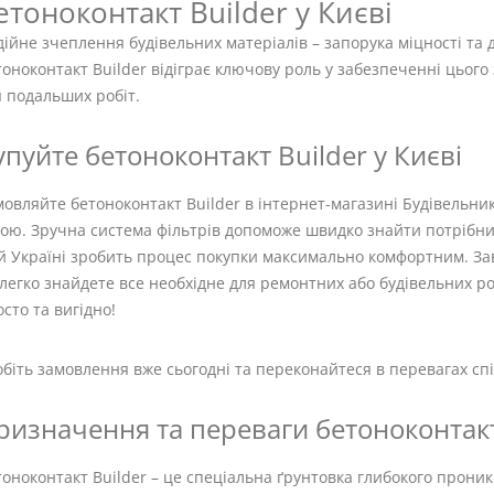
етоноконтакт Builder у Києві
ійне зчеплення будівельних матеріалів – запорука міцності та до
оноконтакт Builder відіграє ключову роль у забезпеченні цьог
 подальших робіт.
упуйте бетоноконтакт Builder у Києві
овляйте бетоноконтакт Builder в інтернет-магазині Будівельник
ою. Зручна система фільтрів допоможе швидко знайти потрібни
ій Україні зробить процес покупки максимально комфортним. За
легко знайдете все необхідне для ремонтних або будівельних роб
сто та вигідно!
біть замовлення вже сьогодні та переконайтеся в перевагах спі
ризначення та переваги бетоноконтакт
оноконтакт Builder – це спеціальна ґрунтовка глибокого прони