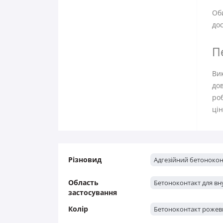
Оби
дос
П
Вик
дов
роб
ці
Різновид
Адгезійний бетонокон
Область
Бетоноконтакт для вну
застосування
Колір
Бетоноконтакт рожев