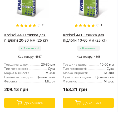
2
1
Kreisel 440 Стяжка для
Kreisel 441 Стяжка для
підлоги 20-80 мм (25 кг)
підлоги 10-60 мм (25 кг)
В наявності
В наявності
Код товару: 4867
Код товару: 4868
Товщина шару:
20-80 мм
Товщина шару:
10-60 мм
Тип готовності:
Суха
Тип готовності:
Суха
Марка міцності:
М-400
Марка міцності:
М-300
Суміші за складом:
Цементний
Суміші за складом:
Цементний
Фасовка:
Мішок
Фасовка:
Мішок
209.13 грн
163.21 грн
До кошика
До кошика