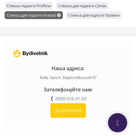
Стяжка підлоги Profline
Стяжка для підлоги Сілтек
Стяжка для підлоги Kreisel
Стяжка для підлоги Полімін
Стяжка підлоги BUDMAJSTER
Стяжка для підлоги Церезіт
Стяжка підлоги BudmonsteR
Стяжка підлоги Baumit
Стяжка для підлоги Anserglob
Наша адреса:
Київ, просп. Берестейський 67
Зателефонуйте нам:
(050) 016-31-55
До контактів
КНОПКА
ЗВ'ЯЗКУ