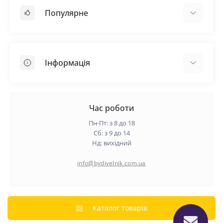
Популярне
Покрівельні матеріали
Грунтовка
Інформація
Самовирівнююча суміш
Пиломатеріали
Доставка
Металеві сітки
Оплата
Час роботи
Контакти
Пн-Пт: з 8 до 18
Гарантія та повернення
Сб: з 9 до 14
Нд: вихідний
Про нас
Політика конфіденційності
info@bydivelnik.com.ua
Відгуки
Зворотній зв'язок
Карта сайту
Каталог товарів
Виробники