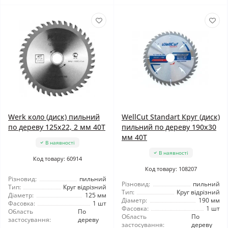
Werk коло (диск) пильний
WellCut Standart Круг (диск)
по дереву 125x22, 2 мм 40Т
пильний по дереву 190x30
мм 40Т
В наявності
В наявності
Код товару: 60914
Код товару: 108207
Різновид:
пильний
Різновид:
пильний
Тип:
Круг відрізний
Тип:
Круг відрізний
Діаметр:
125 мм
Діаметр:
190 мм
Фасовка:
1 шт
Фасовка:
1 шт
Область
По
Область
По
застосування:
дереву
застосування:
дереву