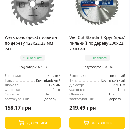
Werk коло (диск) пильний
WellCut Standart Круг (диск)
по дереву 125x22,23 мм
пильний по дереву 230x22,
24Т
2 мм 40Т
В наявності
В наявності
Код товару: 60913
Код товару: 108194
Різновид:
пильний
Різновид:
пильний
Тип:
Круг відрізний
Тип:
Круг відрізний
Діаметр:
125 мм
Діаметр:
230 мм
Фасовка:
1 шт
Фасовка:
1 шт
Область
По
Область
По
застосування:
дереву
застосування:
дереву
158.17 грн
219.49 грн
До кошика
До кошика