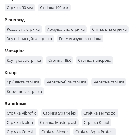
Стрічка 30 мм
Стрічка 100 мм
Різновид
Роздільна стрічка
Армувальна стрічка
Сигнальна стрічка
Звукоізоляційна стрічка
Герметизуюча стрічка
Матеріал
Каучукова стрічка
Стрічка ПВХ
Стрічка паперова
Колір
Срібляста стрічка
Червоно-біла стрічка
Червона стрічка
Коричнева стрічка
Виробник
Стрічка Vibrofix
Стрічка Strait-Flex
Стрічка Termoizol
Стрічка Izolon
Стрічка Masterplast
Стрічка Knauf
Стрічка Ceresit
Стрічка Alenor
Стрічка Aqua Protect