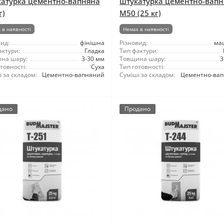
атурка цементно-вапняна
штукатурка цементно-вап
г)
М50 (25 кг)
 в наявності
Немає в наявності
ид:
фінішна
Різновид:
ма
актури:
Гладка
Тип фактури:
на шару:
3-30 мм
Товщина шару:
3
товності:
Суха
Тип готовності:
 за складом:
Цементно-вапняний
Суміші за складом:
Цементно-ва
дано
Продано