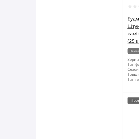
Мітла
Будм
Молоток
Штук
камі
Монтажні пістолети
(25 к
Немає
Ніж і леза
Зернис
Тип ф
Сезон
Напилки
Товщи
Тип го
Ножиці по металу
Обценьки
Про
Пили і ножівки
Плоскогубці