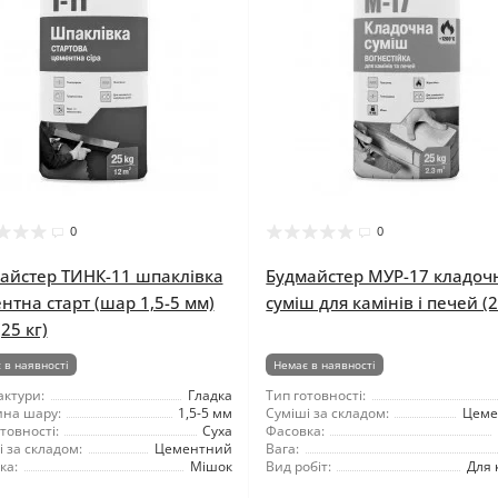
0
0
айстер ТИНК-11 шпаклівка
Будмайстер МУР-17 кладоч
нтна старт (шар 1,5-5 мм)
суміш для камінів і печей (2
(25 кг)
 в наявності
Немає в наявності
актури:
Гладка
Тип готовності:
на шару:
1,5-5 мм
Суміші за складом:
Цеме
товності:
Суха
Фасовка:
 за складом:
Цементний
Вага:
ка:
Мішок
Вид робіт:
Для 