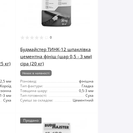
0
Будмайстер ТИНК-12 шпаклівка
цементна фініш (шар 0,5 - 3 мм)
25 кг)
сіра (20 кг)
Немає в наявності
2,5 мм
Різновид:
фінішна
Короїд
Тип фактури:
Гладка
езонна
Товщина шару:
0,5-3 мм
1-3 мм
Тип готовності:
Суха
Суха
Суміші за складом:
Цементний
Продано