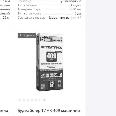
1,5 мм
Різновид:
універсальна
інцева
Тип фактури:
Гладка
ування
Товщина шару:
3-30 мм
иловий
Тип готовності:
Суха
25 кг
Суміші за складом:
Цементно-вапняний
Продано
0
инна
Будмайстер ТИНК-409 машинна