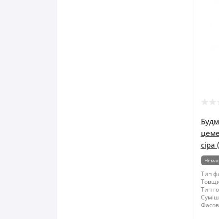
Будм
цеме
сіра 
Немає
Тип ф
Товщи
Тип го
Суміші
Фасов