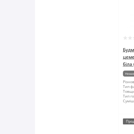
Правило будівельне
Рубанок
Секатори
Сокира
Будм
цеме
Стамеска
біла 
Немає
Струбцина
Різнов
Тип ф
Терка будівельна
Товщи
Тип го
Суміші
Шпатель
Щітка по металу
Про