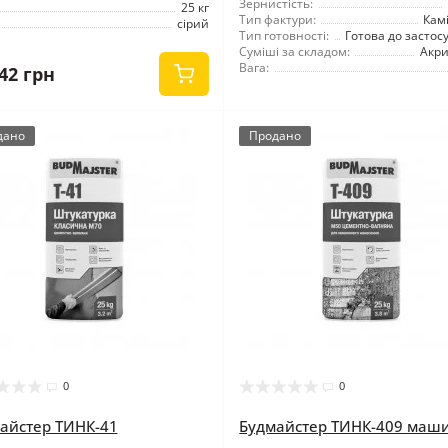
Зернистість:
25 кг
Тип фактури:
Кам
сірий
Тип готовності:
Готова до застос
Суміші за складом:
Акр
Вага:
42 грн
дано
Продано
0
0
айстер ТИНК-41
Будмайстер ТИНК-409 маш