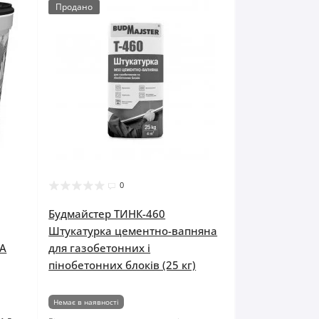
Продано
0
Будмайстер ТИНК-460
Штукатурка цементно-вапняна
 A
для газобетонних і
пінобетонних блоків (25 кг)
Немає в наявності