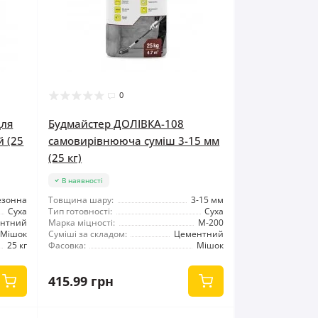
0
для
Будмайстер ДОЛІВКА-108
й (25
самовирівнююча суміш 3-15 мм
(25 кг)
В наявності
езонна
Товщина шару:
3-15 мм
Суха
Тип готовності:
Суха
нтний
Марка міцності:
М-200
Мішок
Суміші за складом:
Цементний
25 кг
Фасовка:
Мішок
415.99 грн