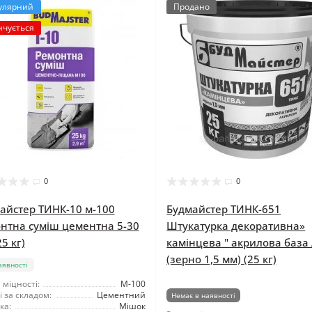
улярний
Продано
нчується
0
0
айстер ТИНК-10 м-100
Будмайстер ТИНК-651
нтна суміш цементна 5-30
Штукатурка декоративна»
5 кг)
камінцева " акрилова база
(зерно 1,5 мм) (25 кг)
аявності
 міцності:
М-100
 за складом:
Цементний
Немає в наявності
ка:
Мішок