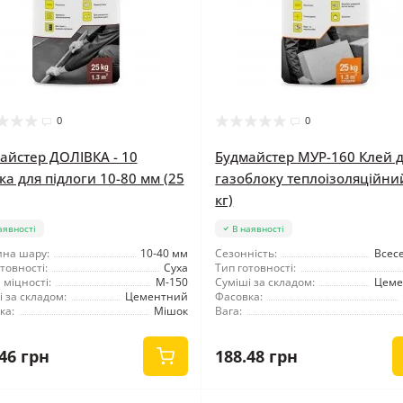
0
0
айстер ДОЛІВКА - 10
Будмайстер МУР-160 Клей 
ка для підлоги 10-80 мм (25
газоблоку теплоізоляційни
кг)
аявності
В наявності
на шару:
10-40 мм
Сезонність:
Всес
товності:
Суха
Тип готовності:
 міцності:
М-150
Суміші за складом:
Цеме
 за складом:
Цементний
Фасовка:
ка:
Мішок
Вага:
46 грн
188.48 грн