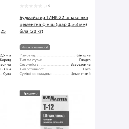
0
Будмайстер ТИНК-22 шпаклівка
цементна фініш (шар 0,5-3 мм)
(25
біла (20 кг)
Немає в наявності
2,5 мм
Різновид:
фінішна
Короїд
Тип фактури:
Гладка
езонна
Сезонність:
Всесезонна
1-3 мм
Тип готовності:
Суха
Суха
Суміші за складом:
Цементний
Продано