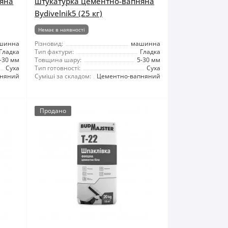
няна
штукатурка цементно-вапняна
Bydivelnik5 (25 кг)
Немає в наявності
шинна
Різновид:
машинна
Гладка
Тип фактури:
Гладка
-30 мм
Товщина шару:
5-30 мм
Суха
Тип готовності:
Суха
пняний
Суміші за складом:
Цементно-вапняний
Продано