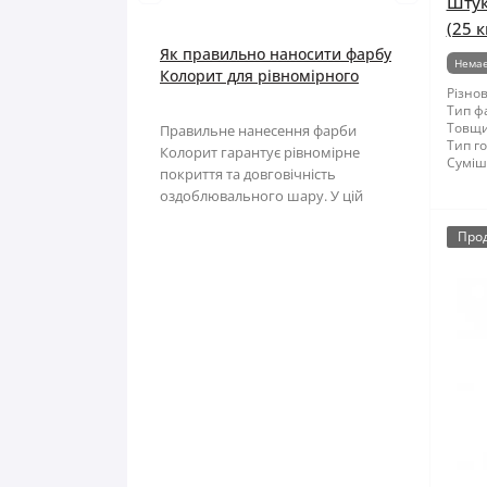
Мотузки
Штук
Віник
(25 к
Як правильно наносити фарбу
Наждачний папір
Викрутка
Немає
Колорит для рівномірного
Різнов
покриття
Сітка абразивна
Граблі
Тип ф
Товщи
Правильне нанесення фарби
Тип го
Колорит гарантує рівномірне
Стрічка
Губки для шліфування
Суміші
покриття та довговічність
оздоблювального шару. У цій
Хрестики для плитки
Зубило
статті Ви дізнаєтеся, ..
Про
Кельма
Кліщі
Ключі
Коронки
Лопата