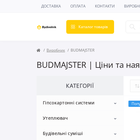
ДОСТАВКА
ОПЛАТА
КОНТАКТИ
ВИРОБН
Каталог товарів
Виробник
BUDMAJSTER
BUDMAJSTER | Ціни та ная
КАТЕГОРІЇ
Гіпсокартонні системи
Поп
Утеплювач
Гіпсокартон
Будівельні суміші
Профіль для гіпсокартону
Пінопласт
Стельовий гіпсокартон