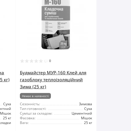
0
на
Будмайстер МУР-160 Клей для
5 кг)
газоблоку теплоізоляційний
Зима (25 кг)
Немає в наявності
Суха
Сезонність:
Зимова
нтний
Тип готовності:
Суха
Мішок
Суміші за складом:
Цементний
25 кг
Фасовка:
Мішок
кладки
Вага:
25 кг