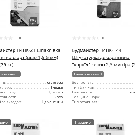
0
0
айстер ТИНК-21 шпаклівка
Будмайстер ТИНК-144
нтна старт (шар 1,5-5 мм)
Штукатурка декоративна
(25 кг)
"короїд" зерно 2,5 мм сіра (
 в наявності
Немає в наявності
ид:
стартова
Зернистість:
актури:
Гладка
Тип фактури:
на шару:
1,5-5 мм
Сезонність:
Всес
товності:
Суха
Товщина шару:
 за складом:
Цементний
Тип готовності:
дано
Продано