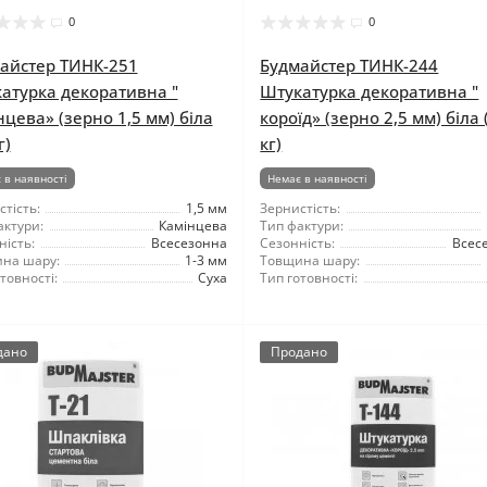
0
0
айстер ТИНК-251
Будмайстер ТИНК-244
атурка декоративна "
Штукатурка декоративна "
нцева» (зерно 1,5 мм) біла
короїд» (зерно 2,5 мм) біла 
г)
кг)
 в наявності
Немає в наявності
тість:
1,5 мм
Зернистість:
актури:
Камінцева
Тип фактури:
ність:
Всесезонна
Сезонність:
Всес
на шару:
1-3 мм
Товщина шару:
товності:
Суха
Тип готовності:
дано
Продано