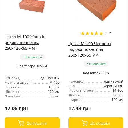
2
Цегла М-100 Жашків
рядова повнотіла
Цегла М-100 Червона
250х120х65 мм
рядова повнотіла
250х120х65 мм
В наявності
В наявності
Код товару: 105184
Код товару: 1559
Різновид:
одинарний
Різновид:
одинарний
Марка міцності:
М-100
Тип:
керамічний
Фасовка:
Навал
Марка міцності:
М-100
Ширина:
120 мм
Фасовка:
Навал
Довжина:
250 мм
Ширина:
120 мм
17.06 грн
17.43 грн
До кошика
До кошика