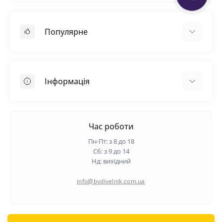
Популярне
Покрівельні матеріали
Грунтовка
Інформація
Самовирівнююча суміш
Пиломатеріали
Доставка
Металеві сітки
Оплата
Час роботи
Контакти
Пн-Пт: з 8 до 18
Гарантія та повернення
Сб: з 9 до 14
Нд: вихідний
Про нас
Політика конфіденційності
info@bydivelnik.com.ua
Відгуки
Зворотній зв'язок
Карта сайту