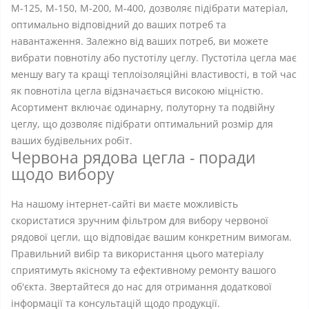
М-125, М-150, М-200, М-400, дозволяє підібрати матеріал,
оптимально відповідний до ваших потреб та
навантаження. Залежно від ваших потреб, ви можете
вибрати повнотілу або пустотілу цеглу. Пустотіла цегла має
меншу вагу та кращі теплоізоляційні властивості, в той час
як повнотіла цегла відзначається високою міцністю.
Асортимент включає одинарну, полуторну та подвійну
цеглу, що дозволяє підібрати оптимальний розмір для
ваших будівельних робіт.
Червона рядова цегла - поради
щодо вибору
На нашому інтернет-сайті ви маєте можливість
скористатися зручним фільтром для вибору червоної
рядової цегли, що відповідає вашим конкретним вимогам.
Правильний вибір та використання цього матеріалу
сприятимуть якісному та ефективному ремонту вашого
об'єкта. Звертайтеся до нас для отримання додаткової
інформації та консультацій щодо продукції.