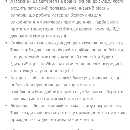
Латексна - це матеріал на водній основі до складу якого
входить латексний полімер. Має низький рівень
випарів, що робить матеріал безпечним для
використання у житлових приміщеннях. Фарба сохне
протягом трьох годин. Не боїться вологи, тому підійде
для ванної кімнати чи кухні.
Силіконова - має високу водовідштовхувальну здатність.
Така фарба для зовнішніх робіт підійде, вона не боїться
сонця, механічних пошкоджень. З нею стіни будуть
"дихати", що запобігає накопиченню вологи всередині
конструкції та утворенню цвілі.
Алкідна - забезпечить гладку і блискучу поверхню, що
робить її популярною для декоративного
оздоблення.Має добрий термін служби і може зберігати
свої властивості протягом багатьох років.
Вінілова — більш економічна і має гарну покриваність.
Такі склади використовуються у приміщеннях з низькою
прохідністю та для нетривалих ремонтів.