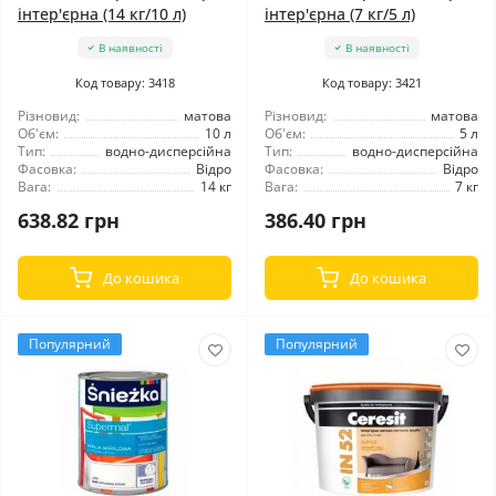
інтер'єрна (14 кг/10 л)
інтер'єрна (7 кг/5 л)
В наявності
В наявності
Код товару: 3418
Код товару: 3421
Різновид:
матова
Різновид:
матова
Об'єм:
10 л
Об'єм:
5 л
Тип:
водно-дисперсійна
Тип:
водно-дисперсійна
Фасовка:
Відро
Фасовка:
Відро
Вага:
14 кг
Вага:
7 кг
638.82 грн
386.40 грн
До кошика
До кошика
Популярний
Популярний