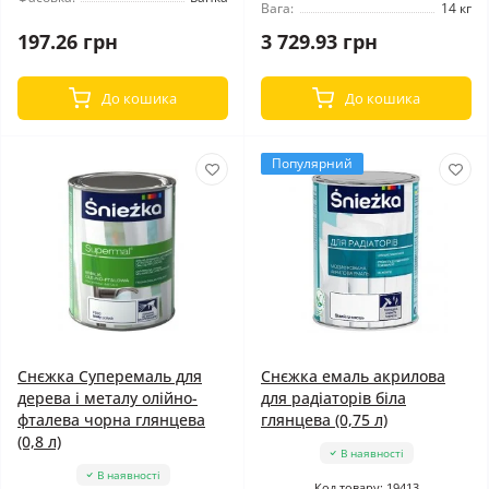
Вага:
14 кг
197.26 грн
3 729.93 грн
До кошика
До кошика
Популярний
Снєжка Суперемаль для
Снєжка емаль акрилова
дерева і металу олійно-
для радіаторів біла
фталева чорна глянцева
глянцева (0,75 л)
(0,8 л)
В наявності
В наявності
Код товару: 19413