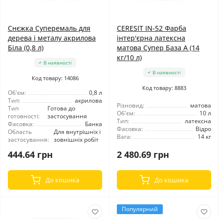
Снєжка Суперемаль для
CERESIT IN-52 Фарба
дерева і металу акрилова
інтер'єрна латексна
Біла (0,8 л)
матова Супер База А (14
кг/10 л)
В наявності
В наявності
Код товару: 14086
Код товару: 8883
Об'єм:
0,8 л
Тип:
акрилова
Різновид:
матова
Тип
Готова до
Об'єм:
10 л
готовності:
застосування
Тип:
латексна
Фасовка:
Банка
Фасовка:
Відро
Область
Для внутрішніх і
Вага:
14 кг
застосування:
зовнішніх робіт
444.64 грн
2 480.69 грн
До кошика
До кошика
Популярний