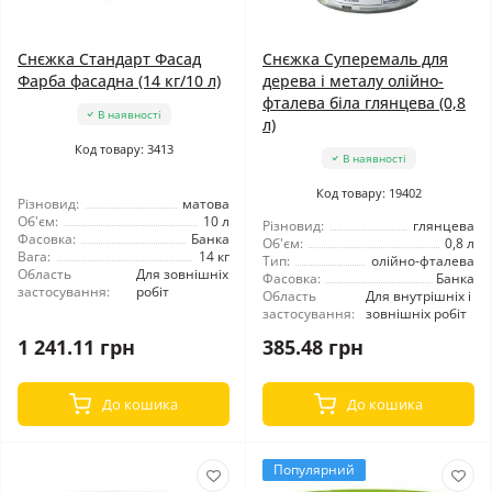
Снєжка Стандарт Фасад
Снєжка Суперемаль для
Фарба фасадна (14 кг/10 л)
дерева і металу олійно-
фталева біла глянцева (0,8
В наявності
л)
Код товару: 3413
В наявності
Код товару: 19402
Різновид:
матова
Об'єм:
10 л
Різновид:
глянцева
Фасовка:
Банка
Об'єм:
0,8 л
Вага:
14 кг
Тип:
олійно-фталева
Область
Для зовнішніх
Фасовка:
Банка
застосування:
робіт
Область
Для внутрішніх і
застосування:
зовнішніх робіт
1 241.11 грн
385.48 грн
До кошика
До кошика
Популярний