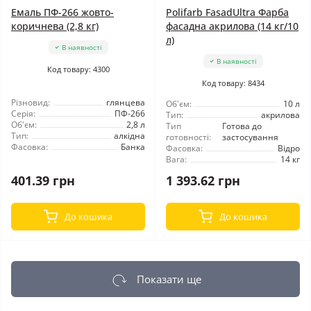
Емаль ПФ-266 жовто-
Polifarb FasadUltra Фарба
коричнева (2,8 кг)
фасадна акрилова (14 кг/10
л)
В наявності
В наявності
Код товару: 4300
Код товару: 8434
Різновид:
глянцева
Об'єм:
10 л
Серія:
ПФ-266
Тип:
акрилова
Об'єм:
2,8 л
Тип
Готова до
Тип:
алкідна
готовності:
застосування
Фасовка:
Банка
Фасовка:
Відро
Вага:
14 кг
401.39 грн
1 393.62 грн
До кошика
До кошика
Показати ще