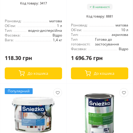
Код товару: 3417
В наявності
Код товару: 8881
Різновид:
матова
Різновид:
матова
Об'єм:
1 л
Об'єм:
10 л
Тип:
водно-дисперсійна
Тип:
акрилова
Фасовка:
Відро
Тип
Готова до
Вага:
1,4 кг
готовності:
застосування
Фасовка:
Відро
118.30 грн
1 696.76 грн
До кошика
До кошика
Популярний