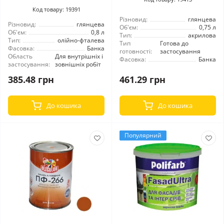
Код товару: 19391
Різновид:
глянцева
Різновид:
глянцева
Об'єм:
0,75 л
Об'єм:
0,8 л
Тип:
акрилова
Тип:
олійно-фталева
Тип
Готова до
Фасовка:
Банка
готовності:
застосування
Область
Для внутрішніх і
Фасовка:
Банка
застосування:
зовнішніх робіт
385.48 грн
461.29 грн
До кошика
До кошика
Популярний