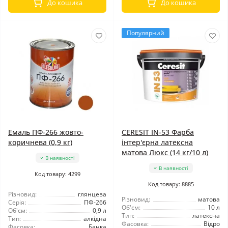
До кошика
До кошика
Популярний
Емаль ПФ-266 жовто-
CERESIT IN-53 Фарба
коричнева (0,9 кг)
інтер'єрна латексна
матова Люкс (14 кг/10 л)
В наявності
В наявності
Код товару: 4299
Код товару: 8885
Різновид:
глянцева
Різновид:
матова
Серія:
ПФ-266
Об'єм:
10 л
Об'єм:
0,9 л
Тип:
латексна
Тип:
алкідна
Фасовка:
Відро
Фасовка:
Банка