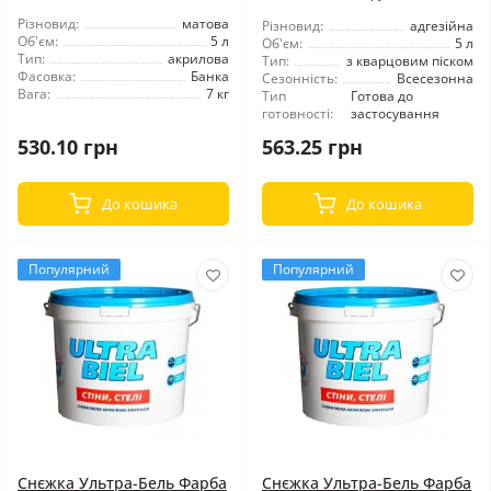
Різновид:
матова
Різновид:
адгезійна
Об'єм:
5 л
Об'єм:
5 л
Тип:
акрилова
Тип:
з кварцовим піском
Фасовка:
Банка
Сезонність:
Всесезонна
Вага:
7 кг
Тип
Готова до
готовності:
застосування
530.10 грн
563.25 грн
До кошика
До кошика
Популярний
Популярний
Снєжка Ультра-Бель Фарба
Снєжка Ультра-Бель Фарба