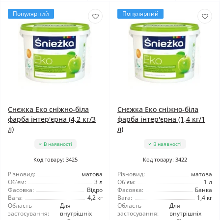
Популярний
Популярний
Снєжка Еко сніжно-біла
Снєжка Еко сніжно-біла
фарба інтер'єрна (4,2 кг/3
фарба інтер'єрна (1,4 кг/1
л)
л)
В наявності
В наявності
Код товару: 3425
Код товару: 3422
Різновид:
матова
Різновид:
матова
Об'єм:
3 л
Об'єм:
1 л
Фасовка:
Відро
Фасовка:
Банка
Вага:
4,2 кг
Вага:
1,4 кг
Область
Для
Область
Для
застосування:
внутрішніх
застосування:
внутрішніх