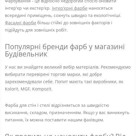
Фарбування - це відносно недорогий спосіб оновити
інтер'єр чи екстер'єр.
Інтер'єрні фарби
наносяться
всередині приміщень, сохнуть швидко та екологічніші.
Фасадні фарби
більш стійкі до зовнішніх факторів і
підійдуть для зовнішніх робіт.
Популярні бренди фарб у магазині
Будівельник
У нас ви знайдете великий вибір матеріалів. Рекомендуємо
вибирати перевірені торгові марки, які добре
зарекомендували себе. Попит мають такі виробники, як
Kolorit, MGF, Kompozit.
Фарба для стін і стелі відрізняється за швидкістю
висихання, складом, призначенням. Якщо у вас виникнуть
питання, їх можна поставити нашим фахівцям.