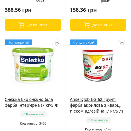
робіт
робіт
388.56 грн
158.36 грн
До кошика
До кошика
Популярний
Популярний
Снєжка Еко сніжно-біла
Anserglob EG-62 Грунт-
фарба інтер'єрна (7 кг/5 л)
фарба акрилова з кварц.
піском адгезійна (7 кг/5 л)
В наявності
В наявності
Код товару: 3426
Код товару: 6148