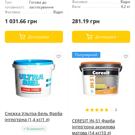
Фасовка:
Відро
Тип
Готова до
Вага:
4,2 кг
готовності:
застосування
Фасовка:
Відро
1 031.66 грн
281.19 грн
До кошика
До кошика
Популярний
2
Снєжка Ультра-Бель Фарба
інтер'єрна (1,4 кг/1 л)
CERESIT IN-51 Фарба
інтер'єрна акрилова
В наявності
матова (14 кг/10 л)