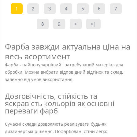
1
2
3
4
5
6
7
8
9
>
>|
Фарба завжди актуальна ціна на
весь асортимент
Фарба - найпопулярніший і затребуваний матеріал для
обробки. Можна вибрати відповідний відтінок та склад,
залежно від умов використання.
Довговічність, стійкість та
яскравість кольорів як основні
переваги фарб
Сучасні склади дозволяють реалізувати будь-які
дизайнерські рішення. Пофарбовані стіни легко