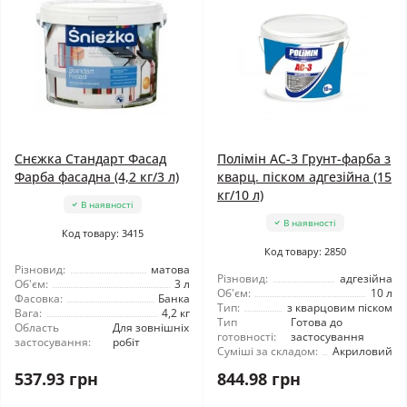
Снєжка Стандарт Фасад
Полімін АС-3 Грунт-фарба з
Фарба фасадна (4,2 кг/3 л)
кварц. піском адгезійна (15
кг/10 л)
В наявності
В наявності
Код товару: 3415
Код товару: 2850
Різновид:
матова
Різновид:
адгезійна
Об'єм:
3 л
Об'єм:
10 л
Фасовка:
Банка
Тип:
з кварцовим піском
Вага:
4,2 кг
Тип
Готова до
Область
Для зовнішніх
готовності:
застосування
застосування:
робіт
Суміші за складом:
Акриловий
537.93 грн
844.98 грн