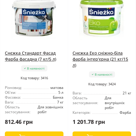
Снєжка Стандарт Фасад
Снєжка Еко сніжно-біла
Фарба фасадна (7 кг/5 л)
фарба інтер'єрна (21 кг/15
л)
В наявності
В наявності
Код товару: 3416
Код товару: 3424
Різновид:
матова
Об'єм:
5 л
Вага:
21 кг
Фасовка:
Банка
Область
Для
Вага:
7 кг
застосування:
внутрішніх
Область
Для зовнішніх
робіт
застосування:
робіт
Категорія:
Фарба
812.46 грн
1 201.78 грн