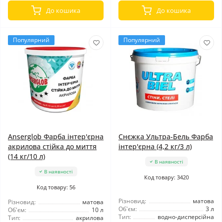
До кошика
До кошика
Популярний
Популярний
Anserglob Фарба інтер'єрна
Снєжка Ультра-Бель Фарба
акрилова стійка до миття
інтер'єрна (4,2 кг/3 л)
(14 кг/10 л)
В наявності
В наявності
Код товару: 3420
Код товару: 56
Різновид:
матова
Різновид:
матова
Об'єм:
3 л
Об'єм:
10 л
Тип:
водно-дисперсійна
Тип:
акрилова