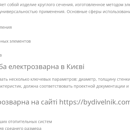
яет собой изделие круглого сечения, изготовленное методом э
 универсальностью применения. Основные сферы использован
пления
рных элементов
в
ба електрозварна в Києві
ать несколько ключевых параметров: диаметр, толщину стенки
рактеристик, должна соответствовать проектной документации и
озварна на сайті https://bydivelnik.co
ьших отопительных систем
ния среднего размера