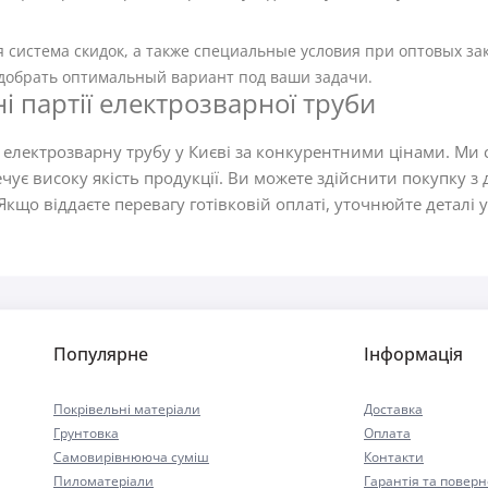
я система скидок, а также специальные условия при оптовых з
добрать оптимальный вариант под ваши задачи.
ні партії електрозварної труби
 електрозварну трубу у Києві за конкурентними цінами. Ми
є високу якість продукції. Ви можете здійснити покупку з 
Якщо віддаєте перевагу готівковій оплаті, уточнюйте деталі
Популярне
Інформація
Покрівельні матеріали
Доставка
Грунтовка
Оплата
Самовирівнююча суміш
Контакти
Пиломатеріали
Гарантія та повер