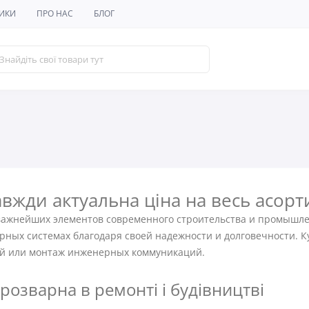
ИКИ
ПРО НАС
БЛОГ
авжди актуальна ціна на весь асор
 важнейших элементов современного строительства и промышл
ых системах благодаря своей надежности и долговечности. Ку
ий или монтаж инженерных коммуникаций.
озварна в ремонті і будівництві