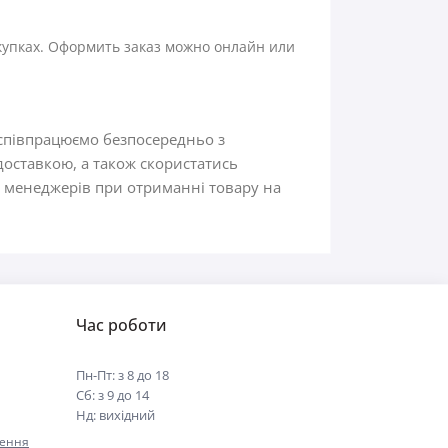
акупках. Оформить заказ можно онлайн или
 співпрацюємо безпосередньо з
доставкою, а також скористатись
 у менеджерів при отриманні товару на
Час роботи
Пн-Пт: з 8 до 18
Сб: з 9 до 14
Нд: вихідний
нення