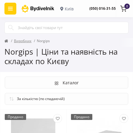
0
Київ
(050) 016-31-55
Виробник
Norgips
Norgips | Ціни та наявність на
складах по Києву
Каталог
Продано
Продано