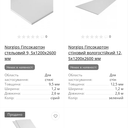
0
0
Norgips Гіпсокартон
Norgips Гіпсокартон
стельовий 9, 5x1200x2600
стіновий вологостійкий 12,
мм
5x1200x2600 мм
Немає в наявності
Немає в наявності
Область
Для
Область
Для
застосування:
стелі
застосування:
стін
Товщина:
9,5 мм
Товщина:
12,5 мм
Ширина:
1,2 м
Ширина:
1,2 м
Довжина:
2,6 м
Довжина:
2,6 м
Колір:
сірий
Колір:
зелений
Продано