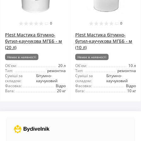
0
0
Plest Мастика бітумно-
Plest Мастика бітумно-
бутил-каучукова МГББ - м
бутил-каучукова МГББ - м
(20 л)
(10 л)
Немає в наявності
Немає в наявності
Об'єм:
20 л
Об'єм:
10 л
Тип:
ремонтна
Тип:
ремонтна
Суміші за
Бітумно-
Суміші за
Бітумно-
складом:
каучуковий
складом:
каучуковий
Фасовка:
Відро
Фасовка:
Відро
Вага:
20 кг
Вага:
10 кг