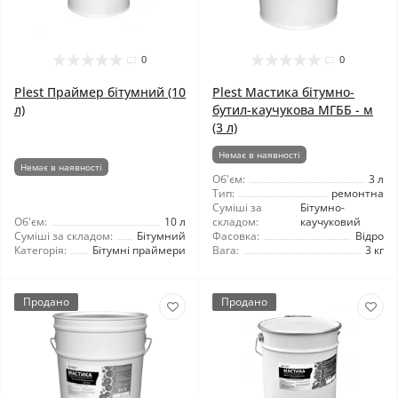
0
0
Plest Праймер бітумний (10
Plest Мастика бітумно-
л)
бутил-каучукова МГББ - м
(3 л)
Немає в наявності
Немає в наявності
Об'єм:
3 л
Тип:
ремонтна
Суміші за
Бітумно-
Об'єм:
10 л
складом:
каучуковий
Суміші за складом:
Бітумний
Фасовка:
Відро
Категорія:
Бітумні праймери
Вага:
3 кг
Продано
Продано