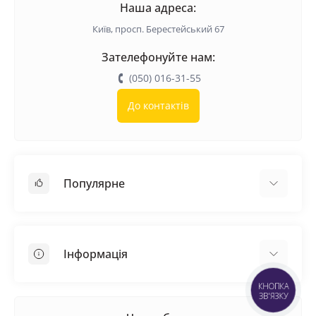
Наша адреса:
Київ, просп. Берестейський 67
Зателефонуйте нам:
(050) 016-31-55
До контактів
Популярне
Покрівельні матеріали
Грунтовка
Інформація
Самовирівнююча суміш
Пиломатеріали
КНОПКА
Доставка
ЗВ'ЯЗКУ
Металеві сітки
Оплата