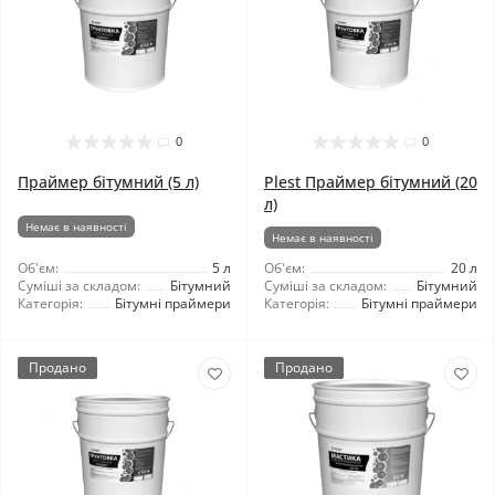
0
0
Праймер бітумний (5 л)
Plest Праймер бітумний (20
л)
Немає в наявності
Немає в наявності
Об'єм:
5 л
Об'єм:
20 л
Суміші за складом:
Бітумний
Суміші за складом:
Бітумний
Категорія:
Бітумні праймери
Категорія:
Бітумні праймери
Продано
Продано