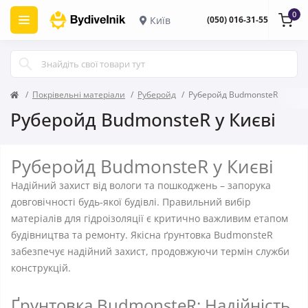
0
Київ
(050) 016-31-55
Покрівельні матеріали
Руберойд
Руберойд BudmonsteR
Руберойд BudmonsteR у Києві
Руберойд BudmonsteR у Києві
Надійний захист від вологи та пошкоджень – запорука
довговічності будь-якої будівлі. Правильний вибір
матеріалів для гідроізоляції є критично важливим етапом
будівництва та ремонту. Якісна ґрунтовка BudmonsteR
забезпечує надійний захист, продовжуючи термін служби
конструкцій.
Ґрунтовка BudmonsteR: Надійність