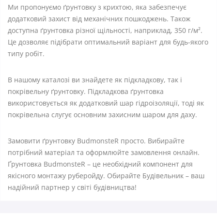
Ми пропонуємо ґрунтовку з крихтою, яка забезпечує
додатковий захист від механічних пошкоджень. Також
доступна ґрунтовка різної щільності, наприклад, 350 г/м².
Це дозволяє підібрати оптимальний варіант для будь-якого
типу робіт.
В нашому каталозі ви знайдете як підкладкову, так і
покрівельну ґрунтовку. Підкладкова ґрунтовка
використовується як додатковий шар гідроізоляції, тоді як
покрівельна слугує основним захисним шаром для даху.
Замовити ґрунтовку BudmonsteR просто. Вибирайте
потрібний матеріал та оформлюйте замовлення онлайн.
Ґрунтовка BudmonsteR – це необхідний компонент для
якісного монтажу руберойду. Обирайте Будівельник – ваш
надійний партнер у світі будівництва!