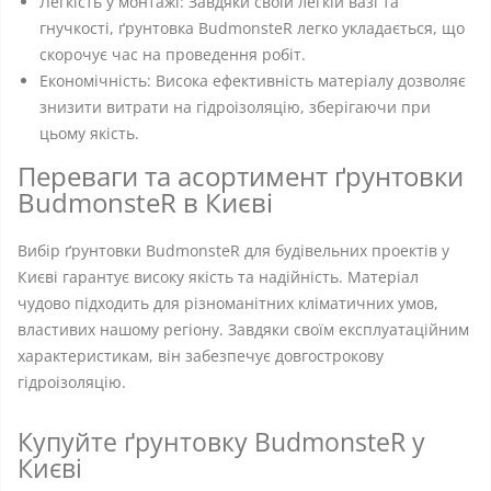
Легкість у монтажі: Завдяки своїй легкій вазі та
гнучкості, ґрунтовка BudmonsteR легко укладається, що
скорочує час на проведення робіт.
Економічність: Висока ефективність матеріалу дозволяє
знизити витрати на гідроізоляцію, зберігаючи при
цьому якість.
Переваги та асортимент ґрунтовки
BudmonsteR в Києві
Вибір ґрунтовки BudmonsteR для будівельних проектів у
Києві гарантує високу якість та надійність. Матеріал
чудово підходить для різноманітних кліматичних умов,
властивих нашому регіону. Завдяки своїм експлуатаційним
характеристикам, він забезпечує довгострокову
гідроізоляцію.
Купуйте ґрунтовку BudmonsteR у
Києві