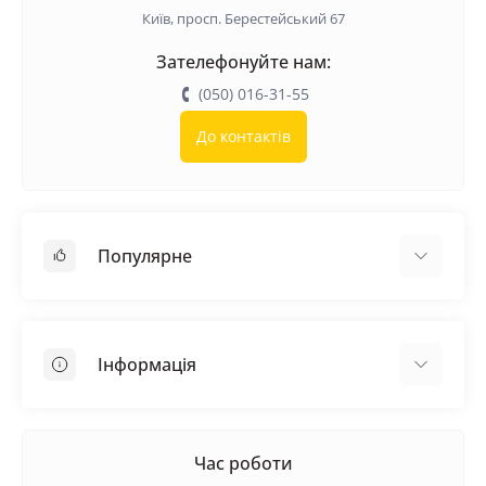
Київ, просп. Берестейський 67
Зателефонуйте нам:
(050) 016-31-55
До контактів
Популярне
Покрівельні матеріали
Грунтовка
Інформація
Самовирівнююча суміш
Пиломатеріали
Доставка
Металеві сітки
Оплата
Час роботи
Контакти