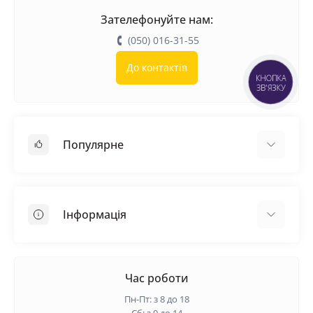
Зателефонуйте нам:
(050) 016-31-55
До контактів
КНОПКА
ЗВ'ЯЗКУ
Популярне
Покрівельні матеріали
Грунтовка
Інформація
Самовирівнююча суміш
Пиломатеріали
Доставка
Металеві сітки
Оплата
Час роботи
Контакти
Пн-Пт: з 8 до 18
Гарантія та повернення