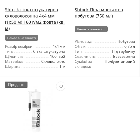
Shtock сітка штукатурна
Shtock Піна монтажна
скловолоконна 4x4 мм
побутова (750 мл)
(1x50 м) 160 г/м2 жовта (кв.
м)
Немає в наявності
Немає в наявності
Різновид:
Побутова
Розмір комірки:
4x4 мм
Об'єм:
0,75 л
Тип:
Сітка штукатурна
Тип:
Під трубочку
Щільність:
160 г/м2
Сезонність:
Всесезонна
Матеріал:
Скловолокно
Суміші за
Поліуретановий
Ширина:
1 м
складом:
Продано