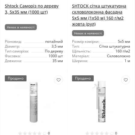
Shtock Саморіз по дереву
SHTOCK сітка штукатурна
3, 5x35 мм (1000 шт)
скловолоконна фасадна
5x5 мм (1x50 м) 160 г/м2
жовта (рул)
Немає в наявності
Немає в наявності
Різновид:
потайний
Розмір комірки:
5x5 мм
Діаметр:
3,5 мм
Тип:
Сітка штукатурна
Тип саморіза:
По дереву
Щільність:
160 г/м2
Фасовка:
1000 шт
Матеріал:
Скловолокно
Довжина:
35 мм
Ширина:
1 м
Продано
Продано
0
0