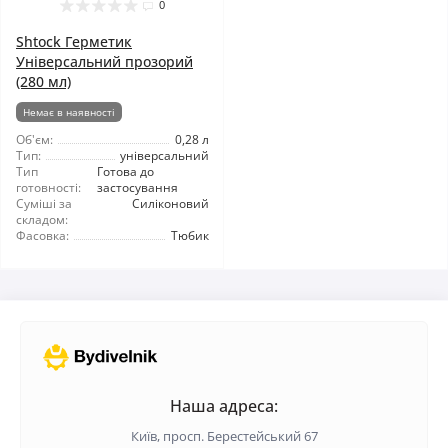
0
Shtock Герметик
Універсальний прозорий
(280 мл)
Немає в наявності
Об'єм:
0,28 л
Тип:
універсальний
Тип
Готова до
готовності:
застосування
Суміші за
Силіконовий
складом:
Фасовка:
Тюбик
Наша адреса:
Київ, просп. Берестейський 67