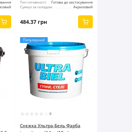
ування
Тип готовності:
Готова до застосування
псовий
Суміші за складом:
Акриловий
484.37 грн
Популярний
0
Снєжка Ультра-Бель Фарба