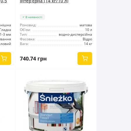
(0,5
інтер'єрна (14 кг/10 л)
В наявності
інішна
Різновид:
матова
Гладка
Об'єм:
10 л
1-3 мм
Тип:
водно-дисперсійна
ування
Фасовка:
Відро
иловий
Вага:
14 кг
740.74 грн