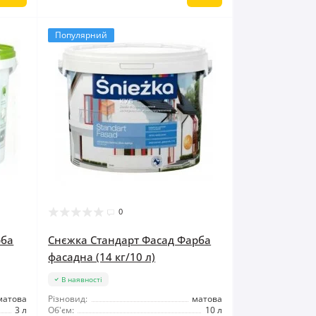
Популярний
0
рба
Снєжка Стандарт Фасад Фарба
фасадна (14 кг/10 л)
В наявності
матова
Різновид:
матова
3 л
Об'єм:
10 л