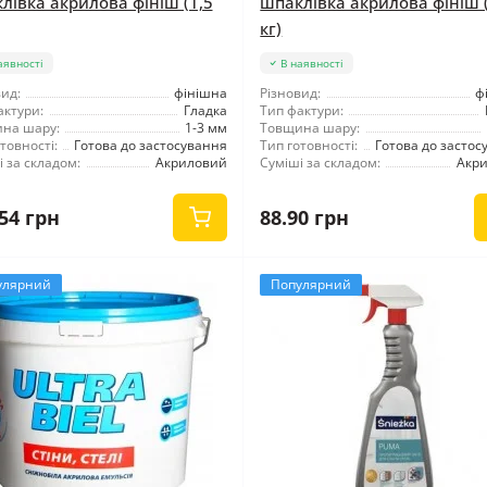
лівка акрилова фініш (1,5
шпаклівка акрилова фініш 
кг)
аявності
В наявності
ид:
фінішна
Різновид:
ф
актури:
Гладка
Тип фактури:
на шару:
1-3 мм
Товщина шару:
товності:
Готова до застосування
Тип готовності:
Готова до застос
 за складом:
Акриловий
Суміші за складом:
Акр
54 грн
88.90 грн
улярний
Популярний