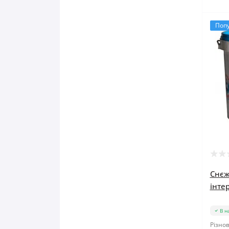
Поп
Снєж
інтер
В н
Різнов