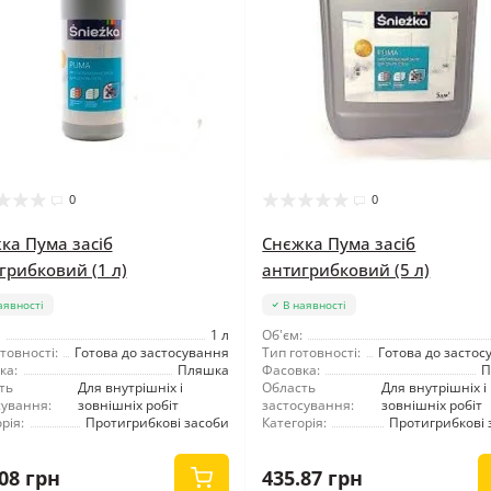
0
0
ка Пума засіб
Снєжка Пума засіб
грибковий (1 л)
антигрибковий (5 л)
аявності
В наявності
1 л
Об'єм:
товності:
Готова до застосування
Тип готовності:
Готова до застос
ка:
Пляшка
Фасовка:
П
ть
Для внутрішніх і
Область
Для внутрішніх і
сування:
зовнішніх робіт
застосування:
зовнішніх робіт
рія:
Протигрибкові засоби
Категорія:
Протигрибкові 
08 грн
435.87 грн