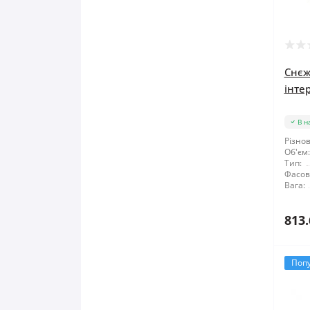
Мітла
Молоток
Снєж
інтер
Монтажні пістолети
Ніж і леза
В н
Різнов
Об'єм:
Напилки
Тип:
Фасов
Вага:
Ножиці по металу
813.
Обценьки
Пили і ножівки
Поп
Плоскогубці