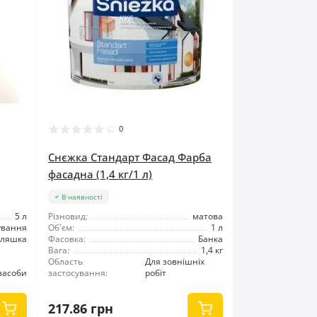
0
Снєжка Стандарт Фасад Фарба
фасадна (1,4 кг/1 л)
В наявності
5 л
Різновид:
матова
ування
Об'єм:
1 л
ляшка
Фасовка:
Банка
Вага:
1,4 кг
Область
Для зовнішніх
засоби
застосування:
робіт
217.86 грн