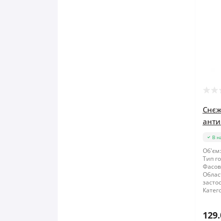
Правило будівельне
Рубанок
Секатори
Сокира
Стамеска
Снєж
анти
Струбцина
В н
Терка будівельна
Об'єм:
Тип го
Фасов
Шпатель
Облас
засто
Катего
Щітка по металу
129.