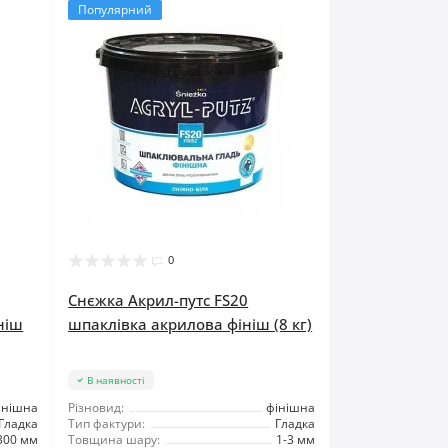
Популярний
0
Снєжка Акрил-путс FS20
ніш
шпаклівка акрилова фініш (8 кг)
В наявності
інішна
Різновид:
фінішна
Гладка
Тип фактури:
Гладка
300 мм
Товщина шару:
1-3 мм