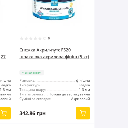
0
Снєжка Акрил-путс FS20
(27
шпаклівка акрилова фініш (5 кг)
В наявності
інішна
Різновид:
фінішна
Гладка
Тип фактури:
Гладка
1-3 мм
Товщина шару:
1-3 мм
ування
Тип готовності:
Готова до застосування
иловий
Суміші за складом:
Акриловий
342.86 грн