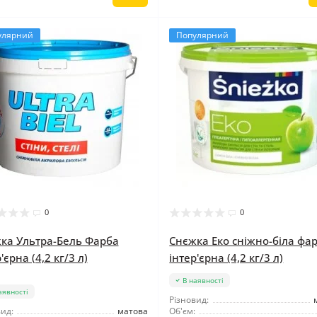
улярний
Популярний
0
0
ка Ультра-Бель Фарба
Снєжка Еко сніжно-біла фа
'єрна (4,2 кг/3 л)
інтер'єрна (4,2 кг/3 л)
В наявності
аявності
Різновид:
ид:
матова
Об'єм: