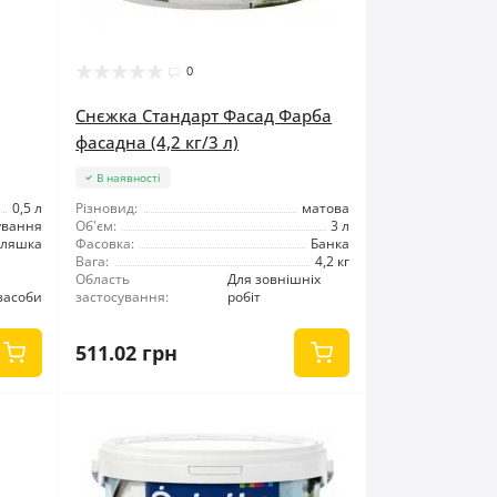
0
Снєжка Стандарт Фасад Фарба
фасадна (4,2 кг/3 л)
В наявності
0,5 л
Різновид:
матова
ування
Об'єм:
3 л
ляшка
Фасовка:
Банка
Вага:
4,2 кг
Область
Для зовнішніх
засоби
застосування:
робіт
511.02 грн