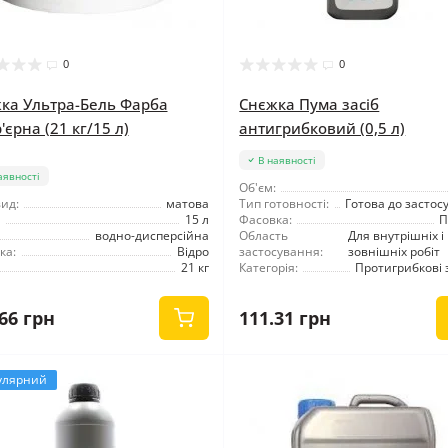
0
0
ка Ультра-Бель Фарба
Снєжка Пума засіб
'єрна (21 кг/15 л)
антигрибковий (0,5 л)
В наявності
аявності
Об'єм:
ид:
матова
Тип готовності:
Готова до застос
15 л
Фасовка:
П
водно-дисперсійна
Область
Для внутрішніх і
ка:
Відро
застосування:
зовнішніх робіт
21 кг
Категорія:
Протигрибкові 
66 грн
111.31 грн
улярний