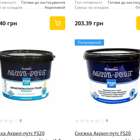
товності:
Готова до застосування
Тип готовності:
Готова до застос
 за складом:
Акриловий
Суміші за складом:
Гі
40 грн
203.39 грн
Популярний
0
0
ка Акрил-путс FS20
Снєжка Акрил-путс FS20