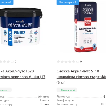
улярний
Популярний
0
0
ка Акрил-путс FS20
Снєжка Акрил-путс ST10
лівка акрилова фініш (17
шпаклівка гіпсова старт+фі
(5 кг)
аявності
В наявності
ид:
фінішна
Різновид:
ф
актури:
Гладка
Тип фактури:
на шару:
1-3 мм
Товщина шару:
10-