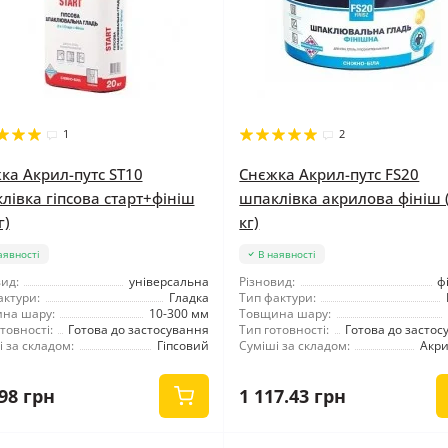
1
2
ка Акрил-путс ST10
Снєжка Акрил-путс FS20
лівка гіпсова старт+фініш
шпаклівка акрилова фініш 
г)
кг)
аявності
В наявності
ид:
універсальна
Різновид:
ф
актури:
Гладка
Тип фактури:
на шару:
10-300 мм
Товщина шару:
товності:
Готова до застосування
Тип готовності:
Готова до застос
 за складом:
Гіпсовий
Суміші за складом:
Акр
98 грн
1 117.43 грн