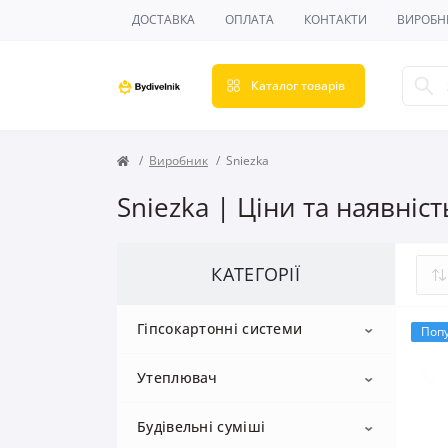
ДОСТАВКА
ОПЛАТА
КОНТАКТИ
ВИРОБН
Каталог товарів
Виробник
Sniezka
Sniezka | Ціни та наявніс
КАТЕГОРІЇ
Гіпсокартонні системи
Поп
Утеплювач
Гіпсокартон
Будівельні суміші
Профіль для гіпсокартону
Пінопласт
Стельовий гіпсокартон