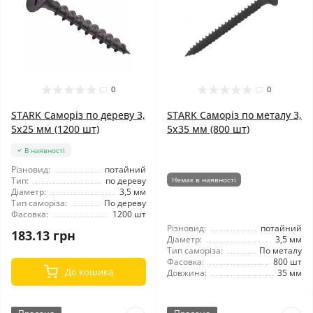
0
0
STARK Саморіз по дереву 3,
STARK Саморіз по металу 3,
5x25 мм (1200 шт)
5x35 мм (800 шт)
В наявності
Різновид:
потайний
Тип:
по дереву
Немає в наявності
Діаметр:
3,5 мм
Тип саморіза:
По дереву
Фасовка:
1200 шт
Різновид:
потайний
183.13 грн
Діаметр:
3,5 мм
Тип саморіза:
По металу
Фасовка:
800 шт
До кошика
Довжина:
35 мм