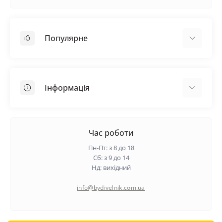
Популярне
Покрівельні матеріали
Грунтовка
Інформація
Самовирівнююча суміш
Пиломатеріали
Доставка
Металеві сітки
Оплата
Час роботи
Контакти
Пн-Пт: з 8 до 18
Гарантія та повернення
Сб: з 9 до 14
Нд: вихідний
Про нас
Політика конфіденційності
info@bydivelnik.com.ua
Відгуки
Зворотній зв'язок