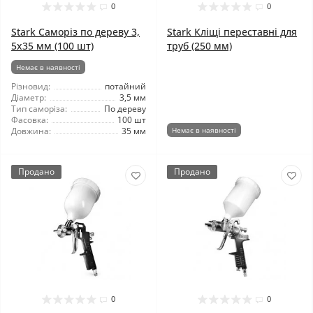
0
0
Stark Саморіз по дереву 3,
Stark Кліщі переставні для
5x35 мм (100 шт)
труб (250 мм)
Немає в наявності
Різновид:
потайний
Діаметр:
3,5 мм
Тип саморіза:
По дереву
Фасовка:
100 шт
Довжина:
35 мм
Немає в наявності
Продано
Продано
0
0