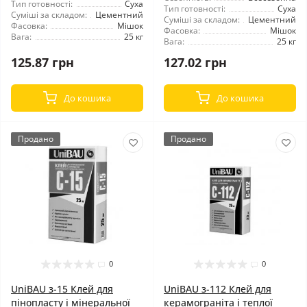
Тип готовності:
Суха
Тип готовності:
Суха
Суміші за складом:
Цементний
Суміші за складом:
Цементний
Фасовка:
Мішок
Фасовка:
Мішок
Вага:
25 кг
Вага:
25 кг
125.87 грн
127.02 грн
До кошика
До кошика
Продано
Продано
0
0
UniBAU з-15 Клей для
UniBAU з-112 Клей для
пінопласту і мінеральної
керамограніта і теплої