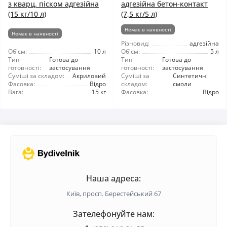
з кварц. піском адгезійна
адгезійна бетон-контакт
(15 кг/10 л)
(7,5 кг/5 л)
Немає в наявності
Немає в наявності
Різновид:
адгезійна
Об'єм:
10 л
Об'єм:
5 л
Тип
Готова до
Тип
Готова до
готовності:
застосування
готовності:
застосування
Суміші за складом:
Акриловий
Суміші за
Синтетичні
Фасовка:
Відро
складом:
смоли
Вага:
15 кг
Фасовка:
Відро
Наша адреса:
Київ, просп. Берестейський 67
Зателефонуйте нам: