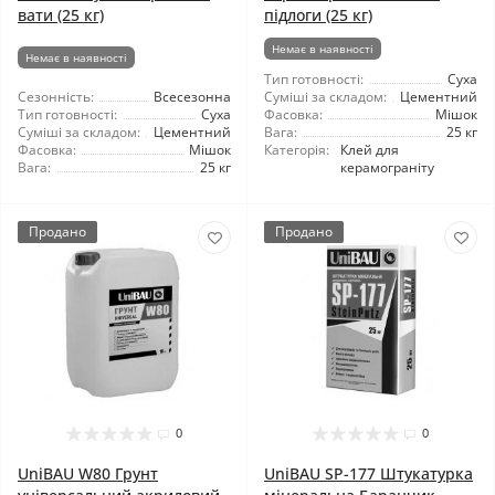
вати (25 кг)
підлоги (25 кг)
Немає в наявності
Немає в наявності
Тип готовності:
Суха
Сезонність:
Всесезонна
Суміші за складом:
Цементний
Тип готовності:
Суха
Фасовка:
Мішок
Суміші за складом:
Цементний
Вага:
25 кг
Фасовка:
Мішок
Категорія:
Клей для
Вага:
25 кг
керамограніту
Продано
Продано
0
0
UniBAU W80 Грунт
UniBAU SP-177 Штукатурка