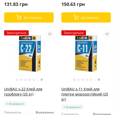
150.63 грн
131.83 грн
До кошика
До кошика
Закінчується
Закінчується
0
0
UniBAU з-22 Клей для
UniBAU з-11 Клей для
газоблоку (25 кг)
плитки морозостійкий (25
кг)
В наявності
В наявності
Сезонність:
Всесезонна
Сезонність:
Всесезонна