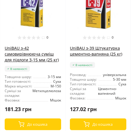
0
0
UniBAU з-42
UniBAU з-39 Штукатурка
самовирівнююча суміш
цементно-вапняна (25 кг)
для підлоги 3-15 мм (25 кг)
В наявності
В наявності
Різновид:
універсальна
Товщина шару:
3-15 мм
Товщина шару:
5-30 мм
Тип готовності:
Суха
Тип готовності:
Суха
Марка міцності:
М-150
Суміші за
Цементно-
Суміші за
Метилцелюлоза
складом:
вапняний
складом:
Фасовка:
Мішок
Фасовка:
Мішок
127.02 грн
181.23 грн
До кошика
До кошика