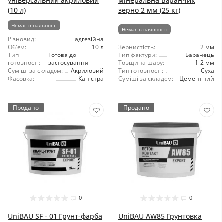
універсальний акриловий
мінеральна Баранчик
(10 л)
зерно 2 мм (25 кг)
Немає в наявності
Немає в наявності
Різновид:
адгезійна
Об'єм:
10 л
Зернистість:
2 мм
Тип
Готова до
Тип фактури:
Баранець
готовності:
застосування
Товщина шару:
1-2 мм
Суміші за складом:
Акриловий
Тип готовності:
Суха
Фасовка:
Каністра
Суміші за складом:
Цементний
Продано
Продано
0
0
UniBAU SF - 01 Грунт-фарба
UniBAU AW85 Грунтовка