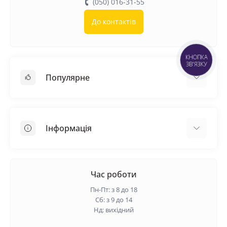
(050) 016-31-55
До контактів
КНОПКА
ЗВ'ЯЗКУ
Популярне
Покрівельні матеріали
Грунтовка
Інформація
Самовирівнююча суміш
Пиломатеріали
Доставка
Металеві сітки
Оплата
Час роботи
Контакти
Пн-Пт: з 8 до 18
Гарантія та повернення
Сб: з 9 до 14
Нд: вихідний
Про нас
Політика конфіденційності