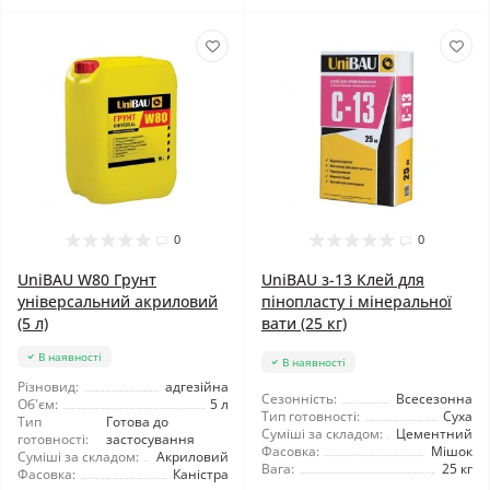
0
0
UniBAU W80 Грунт
UniBAU з-13 Клей для
універсальний акриловий
пінопласту і мінеральної
(5 л)
вати (25 кг)
В наявності
В наявності
Різновид:
адгезійна
Сезонність:
Всесезонна
Об'єм:
5 л
Тип готовності:
Суха
Тип
Готова до
Суміші за складом:
Цементний
готовності:
застосування
Фасовка:
Мішок
Суміші за складом:
Акриловий
Вага:
25 кг
Фасовка:
Каністра