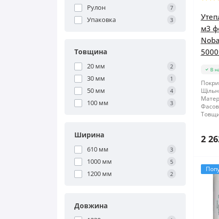
Рулон
7
Утеп
Упаковка
3
м3 ф
Nobas
Товщина
5000
20 мм
2
В н
30 мм
1
Покри
50 мм
Щільні
4
Матер
100 мм
3
Фасов
Товщи
Ширина
2 26
610 мм
3
1000 мм
5
Поп
1200 мм
2
Довжина