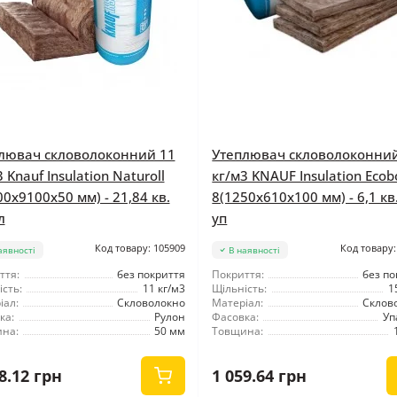
лювач скловолоконний 11
Утеплювач скловолоконни
 Knauf Insulation Naturoll
кг/м3 KNAUF Insulation Ecob
00x9100x50 мм) - 21,84 кв.
8(1250x610x100 мм) - 6,1 кв
л
уп
Код товару: 105909
Код товару:
аявності
В наявності
ття:
без покриття
Покриття:
без по
сть:
11 кг/м3
Щільність:
1
іал:
Скловолокно
Матеріал:
Склов
ка:
Рулон
Фасовка:
Уп
на:
50 мм
Товщина:
8.12 грн
1 059.64 грн