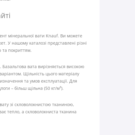
йті
нт мінеральної вати Knauf. Ви можете
т. У нашому каталозі представлені різні
ю та покриттям.
. Базальтова вата вирізняється високою
 варіантом. Щільність цього матеріалу
призначення та умов експлуатації. Для
логи – більш щільна (50 кг/м³).
вату зі скловолокнистою тканиною,
ває тепло, а скловолокниста тканина