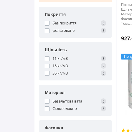
Покри
Щільні
Покриття
Матер
Фасов
без покриття
5
Товщи
фольговане
5
927.
Щільність
Поп
11 кг/м3
3
15 кг/м3
2
35 кг/м3
5
Матеріал
Базальтова вата
5
Скловолокно
5
Фасовка