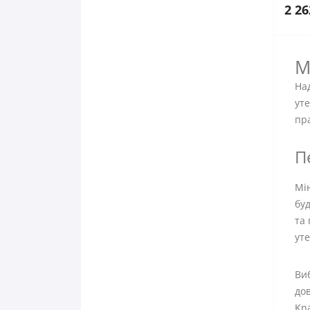
2 26
М
Над
уте
пра
П
Мін
буд
та 
ут
Виб
дов
Kna