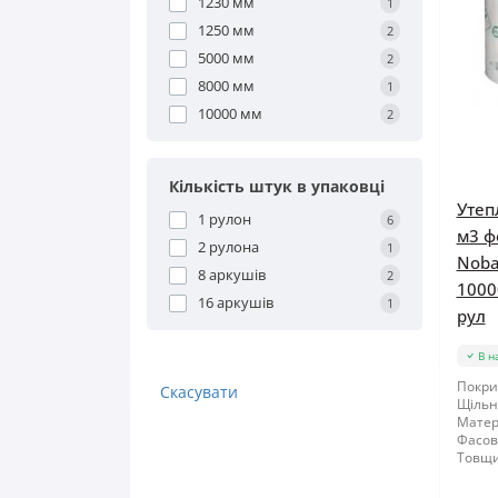
1230 мм
1
1250 мм
2
5000 мм
2
8000 мм
1
10000 мм
2
Кількість штук в упаковці
Утеп
1 рулон
6
м3 ф
2 рулона
1
Nobas
8 аркушів
2
1000
16 аркушів
1
рул
В н
Покри
Скасувати
Щільні
Матер
Фасов
Товщи