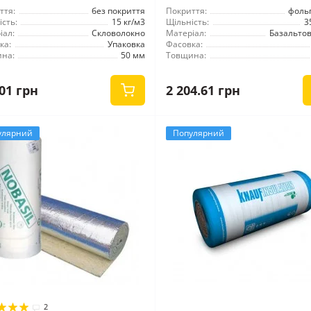
ття:
без покриття
Покриття:
фоль
сть:
15 кг/м3
Щільність:
3
іал:
Скловолокно
Матеріал:
Базальтов
ка:
Упаковка
Фасовка:
на:
50 мм
Товщина:
01 грн
2 204.61 грн
улярний
Популярний
2