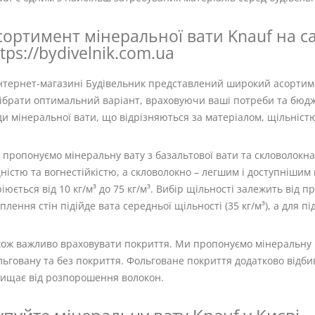
сортимент мінеральної вати Knauf на са
tps://bydivelnik.com.ua
інтернет-магазині Будівельник представлений широкий асортиме
ібрати оптимальний варіант, враховуючи ваші потреби та бюдже
и мінеральної вати, що відрізняються за матеріалом, щільніст
пропонуємо мінеральну вату з базальтової вати та скловолокна
ністю та вогнестійкістю, а скловолокно – легшим і доступнішим
іюється від 10 кг/м³ до 75 кг/м³. Вибір щільності залежить від 
плення стін підійде вата середньої щільності (35 кг/м³), а для під
кож важливо враховувати покриття. Ми пропонуємо мінеральну 
ьговану та без покриття. Фольговане покриття додатково відби
хищає від розпорошення волокон.