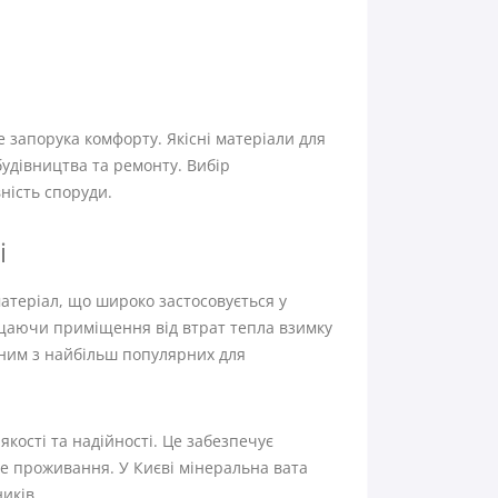
е запорука комфорту. Якісні матеріали для
будівництва та ремонту. Вибір
ність споруди.
і
матеріал, що широко застосовується у
ищаючи приміщення від втрат тепла взимку
одним з найбільш популярних для
кості та надійності. Це забезпечує
не проживання. У Києві мінеральна вата
иків.