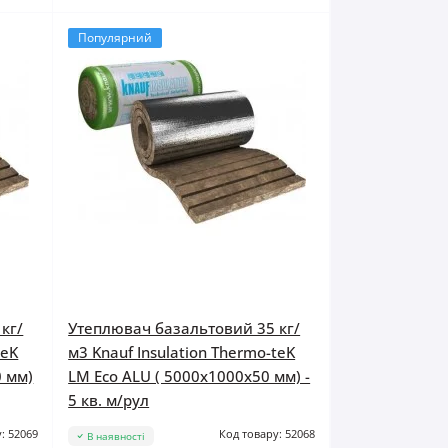
Популярний
кг/
Утеплювач базальтовий 35 кг/
teK
м3 Knauf Insulation Thermo-teK
0 мм)
LM Eco ALU ( 5000x1000x50 мм) -
5 кв. м/рул
: 52069
Код товару: 52068
В наявності