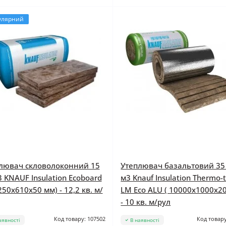
улярний
лювач скловолоконний 15
Утеплювач базальтовий 35 
3 KNAUF Insulation Ecoboard
м3 Knauf Insulation Thermo-
250x610x50 мм) - 12,2 кв. м/
LM Eco ALU ( 10000x1000x2
- 10 кв. м/рул
Код товару: 107502
Код товару
аявності
В наявності