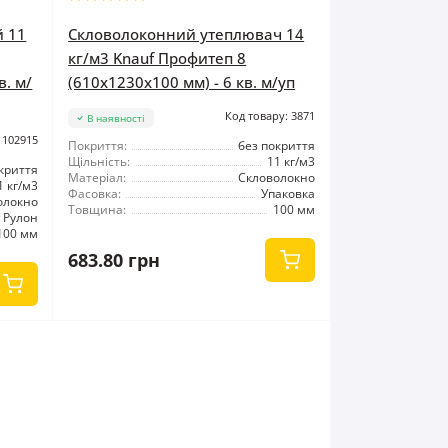
й 11
Скловолоконний утеплювач 14
кг/м3 Knauf Профитеп 8
в. м/
(610x1230x100 мм) - 6 кв. м/уп
Код товару: 3871
В наявності
 102915
Покриття:
без покриття
Щільність:
11 кг/м3
криття
Матеріал:
Скловолокно
1 кг/м3
Фасовка:
Упаковка
олокно
Товщина:
100 мм
Рулон
100 мм
683.80 грн