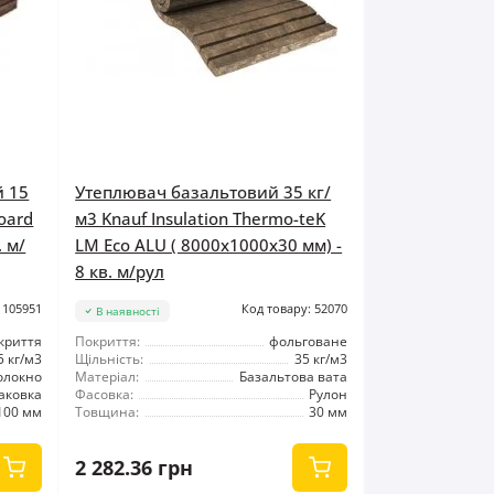
й 15
Утеплювач базальтовий 35 кг/
oard
м3 Knauf Insulation Thermo-teK
. м/
LM Eco ALU ( 8000x1000x30 мм) -
8 кв. м/рул
 105951
Код товару: 52070
В наявності
криття
Покриття:
фольговане
5 кг/м3
Щільність:
35 кг/м3
олокно
Матеріал:
Базальтова вата
аковка
Фасовка:
Рулон
100 мм
Товщина:
30 мм
2 282.36 грн