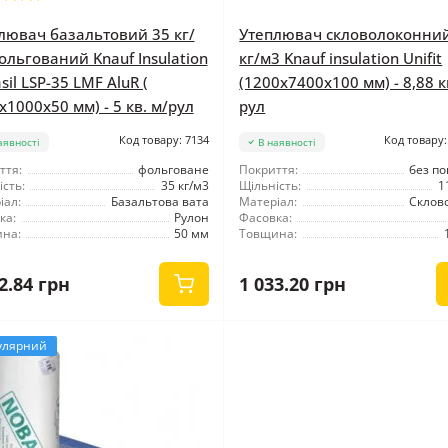
лювач базальтовий 35 кг/
Утеплювач скловолоконни
ольгований Knauf Insulation
кг/м3 Knauf insulation Unifit
il LSP-35 LMF AluR (
(1200x7400x100 мм) - 8,88 к
x1000x50 мм) - 5 кв. м/рул
рул
Код товару: 7134
Код товару:
аявності
В наявності
ття:
фольговане
Покриття:
без по
сть:
35 кг/м3
Щільність:
1
іал:
Базальтова вата
Матеріал:
Склов
ка:
Рулон
Фасовка:
на:
50 мм
Товщина:
2.84 грн
1 033.20 грн
улярний