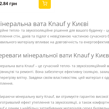
2.84 грн
інеральна вата Knauf у Києві
ійне тепло- та звукоізоляційне рішення для вашого будинку – ц
плення стін, дахів та підлог є невід'ємною частиною сучасного 
вильного матеріалу впливає на довговічність та енергоефектив
ереваги мінеральної вати Knauf у Києв
еральна вата Knauf – це сучасний тепло- та звукоізоляційний 
івництві та ремонті. Вона забезпечує ефективну ізоляцію, зах
перегріву влітку. Завдяки своїм властивостям, цей матеріал є 
еплення.
ираючи мінеральну вату Knauf, ви отримуєте гарантію високої я
готривалий ефект утеплення та звукоізоляції, а також комфорт
uf є одним з найбільш затребуваних матеріалів серед будівельн