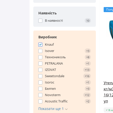
Мінеральна вата Isover
Мінеральна вата Knauf
Поп
Наявність
Мінеральна вата IZOVAT
Мінеральна вата Технониколь
В наявності
10
Виробник
Knauf
Isover
+3
Технониколь
+8
PETRALANA
+1
IZOVAT
+13
Sweetondale
+16
Isoroc
Утеп
+1
Белтеп
кг/м
+3
16(1
Novoterm
+12
уп
Acoustic Traffic
+2
Показати ще 1
В н