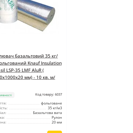
лювач базальтовий 35 кг/
ольгований Knauf Insulation
il LSP-35 LMF AluR (
0x1000x20 мм) - 10 кв. м/
Код товару: 6037
аявності
ття:
фольговане
сть:
35 кг/м3
іал:
Базальтова вата
ка:
Рулон
на:
20 мм