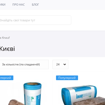
ИКИ
ПРО НАС
БЛОГ
а Knauf
Києві
улярний
Популярний