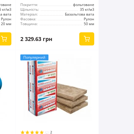
говане
Покриття:
фольговане
5 кг/м3
Щільність:
35 кг/м3
а вата
Матеріал:
Базальтова вата
Рулон
Фасовка:
Рулон
20 мм
Товщина:
50 мм
2 329.63 грн
Популярний
2