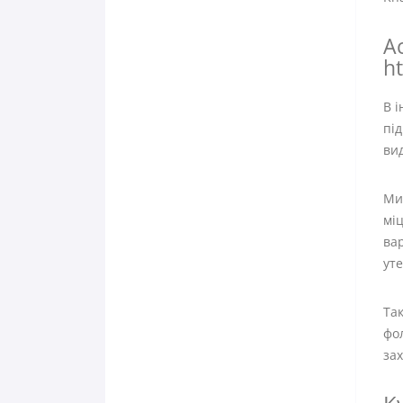
А
ht
В 
під
вид
Ми 
міц
вар
уте
Та
фол
за