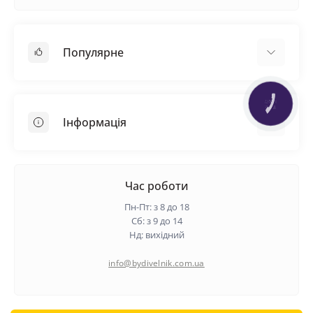
Популярне
Покрівельні матеріали
КНОПКА
Грунтовка
ЗВ'ЯЗКУ
Інформація
Самовирівнююча суміш
Пиломатеріали
Доставка
Металеві сітки
Оплата
Час роботи
Контакти
Пн-Пт: з 8 до 18
Гарантія та повернення
Сб: з 9 до 14
Нд: вихідний
Про нас
Політика конфіденційності
info@bydivelnik.com.ua
Відгуки
Зворотній зв'язок