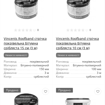
0
0
Vincents Roofband стрічка
Vincents Roofband стрічка
покрівельна Бітумна
покрівельна Бітумна
срібляста 15 см (3 м)
срібляста 10 см (3 м)
Немає в наявності
Немає в наявності
Різновид:
покрівельний
Різновид:
покрівельний
Матеріал:
Бітумно-полімерний
Матеріал:
Бітумно-полімерний
Ширина:
150 мм
Ширина:
100 мм
Довжина:
3 м
Довжина:
3 м
Колір:
сріблястий
Колір:
сріблястий
Продано
Продано