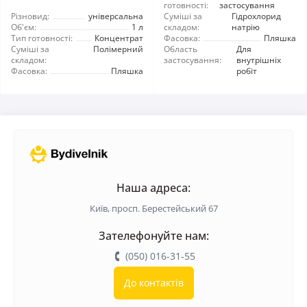
готовності:
застосування
Різновид:
універсальна
Суміші за
Гідрохлорид
Об'єм:
1 л
складом:
натрію
Тип готовності:
Концентрат
Фасовка:
Пляшка
Суміші за
Полімерний
Область
Для
складом:
застосування:
внутрішніх
Фасовка:
Пляшка
робіт
Наша адреса:
Київ, просп. Берестейський 67
Зателефонуйте нам:
(050) 016-31-55
До контактів