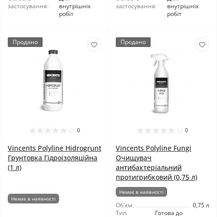
застосування:
внутрішніх
застосування:
внутрішніх
робіт
робіт
Продано
Продано
0
0
Vincents Polyline Hidrogrunt
Vincents Polyline Fungi
Грунтовка Гідроізоляційна
Очищувач
(1 л)
антибактеріальний
протигрибковий (0,75 л)
Немає в наявності
Немає в наявності
Об'єм:
0,75 л
Тип
Готова до