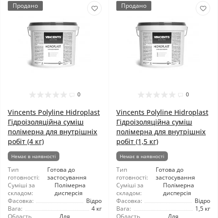
Продано
Продано
0
0
Vincents Polyline Hidroplast
Vincents Polyline Hidroplast
Гідроізоляційна суміш
Гідроізоляційна суміш
полімерна для внутрішніх
полімерна для внутрішніх
робіт (4 кг)
робіт (1,5 кг)
Немає в наявності
Немає в наявності
Тип
Готова до
Тип
Готова до
готовності:
застосування
готовності:
застосування
Суміші за
Полімерна
Суміші за
Полімерна
складом:
дисперсія
складом:
дисперсія
Фасовка:
Відро
Фасовка:
Відро
Вага:
4 кг
Вага:
1,5 кг
Область
Для
Область
Для