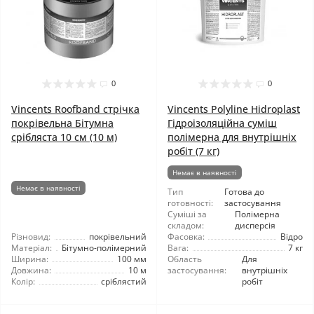
0
0
Vincents Roofband стрічка
Vincents Polyline Hidroplast
покрівельна Бітумна
Гідроізоляційна суміш
срібляста 10 см (10 м)
полімерна для внутрішніх
робіт (7 кг)
Немає в наявності
Немає в наявності
Тип
Готова до
готовності:
застосування
Суміші за
Полімерна
складом:
дисперсія
Різновид:
покрівельний
Фасовка:
Відро
Матеріал:
Бітумно-полімерний
Вага:
7 кг
Ширина:
100 мм
Область
Для
Довжина:
10 м
застосування:
внутрішніх
Колір:
сріблястий
робіт