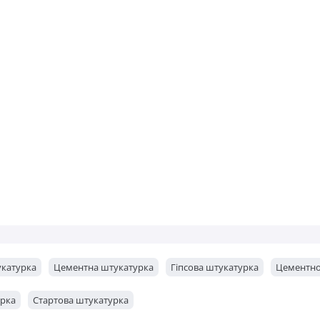
катурка
Цементна штукатурка
Гіпсова штукатурка
Цементно
урка
Стартова штукатурка