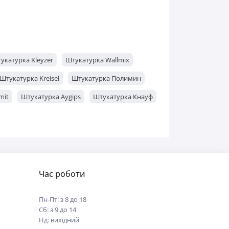
укатурка Kleyzer
Штукатурка Wallmix
Штукатурка Kreisel
Штукатурка Полимин
mit
Штукатурка Aygips
Штукатурка Кнауф
Час роботи
Пн-Пт: з 8 до 18
Сб: з 9 до 14
Нд: вихідний