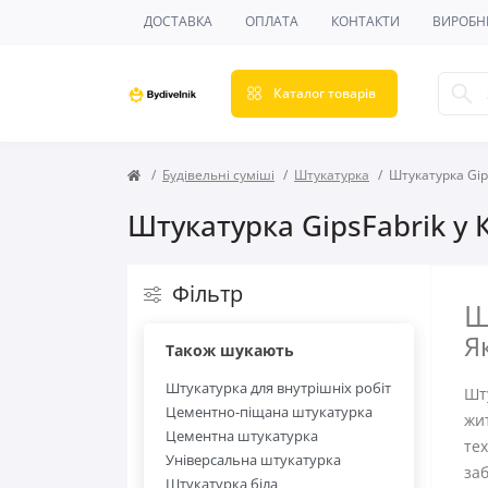
ДОСТАВКА
ОПЛАТА
КОНТАКТИ
ВИРОБН
Каталог товарів
Будівельні суміші
Штукатурка
Штукатурка Gip
Штукатурка GipsFabrik у 
Фільтр
Ш
Я
Також шукають
Штукатурка для внутрішніх робіт
Шту
Цементно-піщана штукатурка
жи
Цементна штукатурка
тех
Універсальна штукатурка
заб
Штукатурка біла