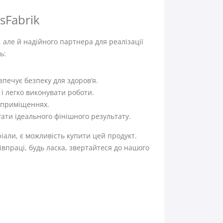
sFabrik
але й надійного партнера для реалізації
ь:
зпечує безпеку для здоров’я.
і легко виконувати роботи.
 приміщеннях.
гати ідеального фінішного результату.
ріали, є можливість купити цей продукт.
впраці, будь ласка, звертайтеся до нашого