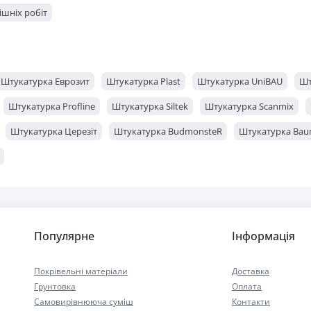
ішніх робіт
Штукатурка Еврозит
Штукатурка Plast
Штукатурка UniBAU
Шт
Штукатурка Profline
Штукатурка Siltek
Штукатурка Scanmix
Штукатурка Церезіт
Штукатурка BudmonsteR
Штукатурка Bau
Популярне
Інформація
Покрівельні матеріали
Доставка
Грунтовка
Оплата
Самовирівнююча суміш
Контакти