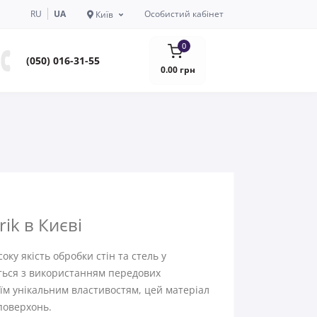
RU
UA
Особистий кабінет
Київ
0
(050) 016-31-55
0.00 грн
ik в Києві
ку якість обробки стін та стель у
ться з використанням передових
оїм унікальним властивостям, цей матеріал
поверхонь.