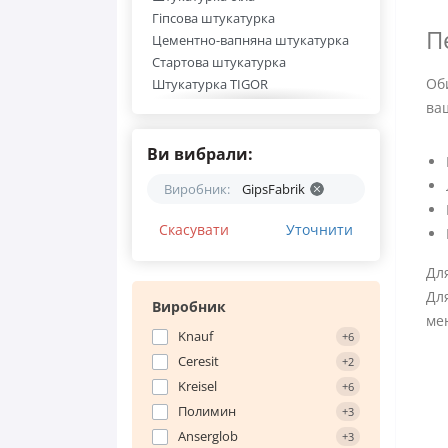
Гіпсова штукатурка
П
Цементно-вапняна штукатурка
Стартова штукатурка
Оби
Штукатурка TIGOR
Штукатурка Еврозит
ва
Штукатурка Plast
Штукатурка UniBAU
Ви вибрали:
Штукатурка Kleyzer
Виробник:
GipsFabrik
Штукатурка Wallmix
Штукатурка KRUMIX
Скасувати
Уточнити
Штукатурка Profline
Штукатурка Siltek
Для
Штукатурка Scanmix
Для
Штукатурка Kreisel
Виробник
ме
Штукатурка Полимин
Knauf
+6
Штукатурка Eurogips
Ceresit
+2
Штукатурка Церезіт
Kreisel
+6
Штукатурка BudmonsteR
Полимин
+3
Штукатурка Baumit
Штукатурка Aygips
Anserglob
+3