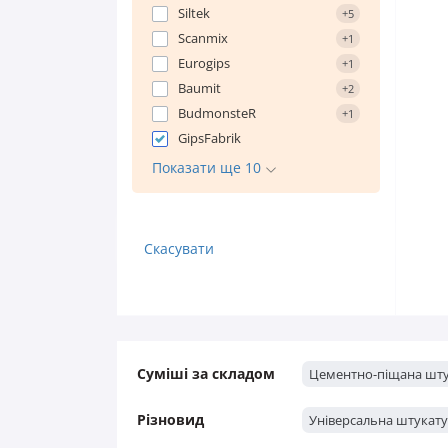
Штукатурка Кнауф
Siltek
+5
Штукатурка Anserglob
Scanmix
+1
Eurogips
+1
Baumit
+2
BudmonsteR
+1
GipsFabrik
Показати ще 10
Скасувати
Суміші за складом
Цементно-піщана шту
Різновид
Універсальна штукат