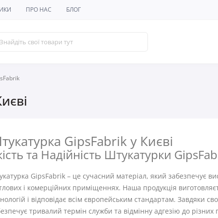
ИКИ
ПРО НАС
БЛОГ
sFabrik
Києві
тукатурка GipsFabrik у Києві
кість та Надійність Штукатурки GipsFabr
катурка GipsFabrik – це сучасний матеріал, який забезпечує висо
тлових і комерційних приміщеннях. Наша продукція виготовляє
нологій і відповідає всім європейським стандартам. Завдяки св
езпечує тривалий термін служби та відмінну адгезію до різних 