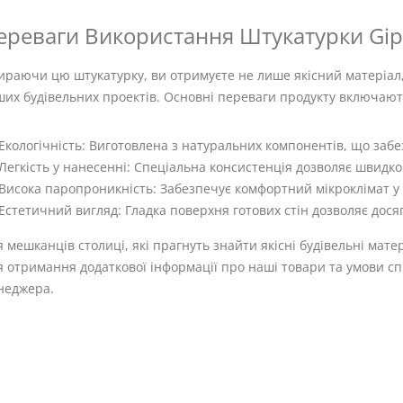
ереваги Використання Штукатурки Gip
раючи цю штукатурку, ви отримуєте не лише якісний матеріал, 
ших будівельних проектів. Основні переваги продукту включают
Екологічність: Виготовлена з натуральних компонентів, що забе
Легкість у нанесенні: Спеціальна консистенція дозволяє швидко 
Висока паропроникність: Забезпечує комфортний мікроклімат у
Естетичний вигляд: Гладка поверхня готових стін дозволяє дося
 мешканців столиці, які прагнуть знайти якісні будівельні мате
 отримання додаткової інформації про наші товари та умови спі
неджера.