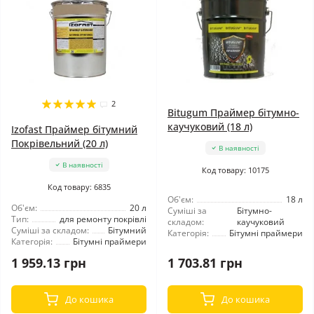
2
Bitugum Праймер бітумно-
каучуковий (18 л)
Izofast Праймер бітумний
Покрівельний (20 л)
В наявності
В наявності
Код товару: 10175
Код товару: 6835
Об'єм:
18 л
Об'єм:
20 л
Суміші за
Бітумно-
Тип:
для ремонту покрівлі
складом:
каучуковий
Суміші за складом:
Бітумний
Категорія:
Бітумні праймери
Категорія:
Бітумні праймери
1 959.13 грн
1 703.81 грн
До кошика
До кошика