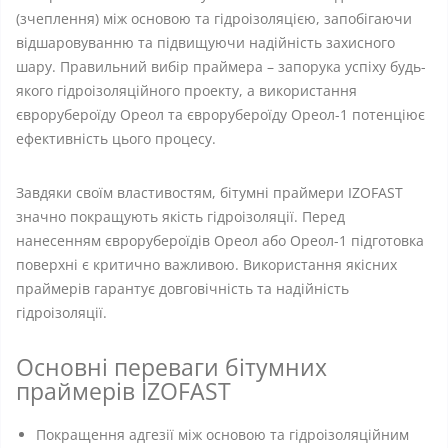
(зчеплення) між основою та гідроізоляцією, запобігаючи
відшаровуванню та підвищуючи надійність захисного
шару. Правильний вибір праймера – запорука успіху будь-
якого гідроізоляційного проекту, а використання
єврорубероїду Ореол та єврорубероїду Ореол-1 потенціює
ефективність цього процесу.
Завдяки своїм властивостям, бітумні праймери IZOFAST
значно покращують якість гідроізоляції. Перед
нанесенням єврорубероїдів Ореол або Ореол-1 підготовка
поверхні є критично важливою. Використання якісних
праймерів гарантує довговічність та надійність
гідроізоляції.
Основні переваги бітумних
праймерів IZOFAST
Покращення адгезії між основою та гідроізоляційним