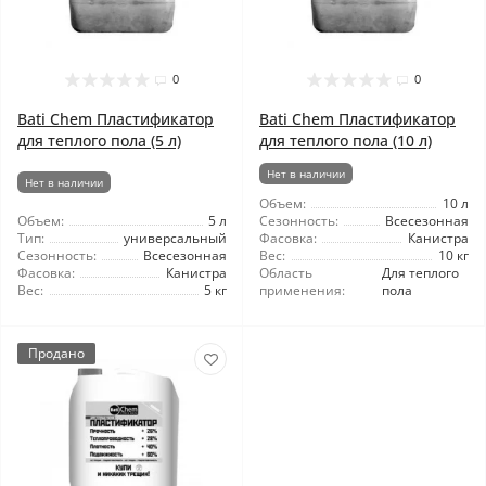
0
0
Bati Chem Пластификатор
Bati Chem Пластификатор
для теплого пола (5 л)
для теплого пола (10 л)
Нет в наличии
Нет в наличии
Объем:
10 л
Объем:
5 л
Сезонность:
Всесезонная
Тип:
универсальный
Фасовка:
Канистра
Сезонность:
Всесезонная
Вес:
10 кг
Фасовка:
Канистра
Область
Для теплого
Вес:
5 кг
применения:
пола
Продано