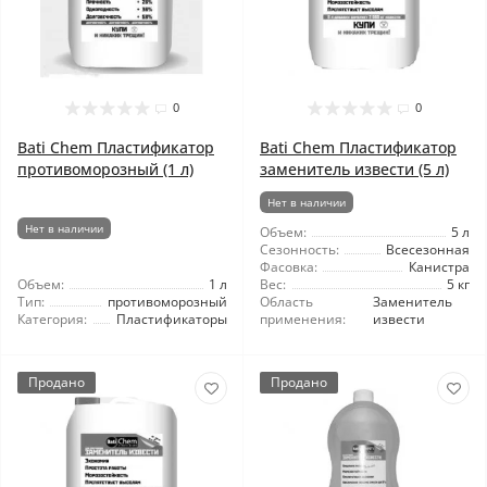
0
0
Bati Chem Пластификатор
Bati Chem Пластификатор
противоморозный (1 л)
заменитель извести (5 л)
Нет в наличии
Нет в наличии
Объем:
5 л
Сезонность:
Всесезонная
Фасовка:
Канистра
Объем:
1 л
Вес:
5 кг
Тип:
противоморозный
Область
Заменитель
Категория:
Пластификаторы
применения:
извести
Продано
Продано