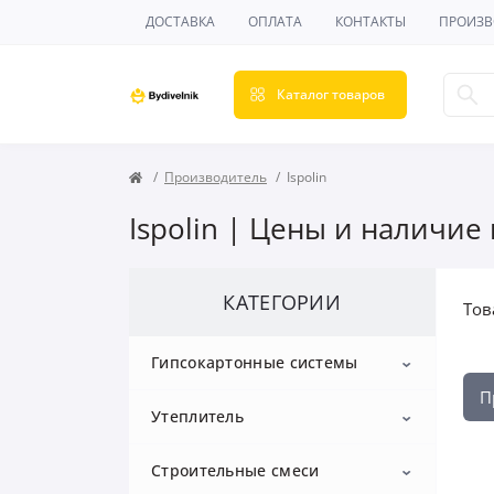
ДОСТАВКА
ОПЛАТА
КОНТАКТЫ
ПРОИЗВ
Каталог товаров
Производитель
Ispolin
Ispolin | Цены и наличие
КАТЕГОРИИ
Тов
Гипсокартонные системы
П
Утеплитель
Гипсокартон
Строительные смеси
Профиль для гипсокартона
Пенопласт
Потолочный гипсокартон