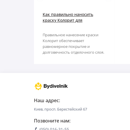
Наждачная бумага
Грабли
Как правильно наносить
Полипропиленовый мешок
Губки для шлифования
краску Колорит для
равномерного покрытия
Сварочные электроды
Зубило
Правильное нанесение краски
Колорит обеспечивает
Сетка абразивная
Кельма
равномерное покрытие и
долговечность отделочного слоя.
Строительный скотч
Клещи
В этой статье Вы узнаете, ..
Ключи
Коронки
Лопата
Наш адрес:
Киев, просп. Берестейский 67
Метла
Позвоните нам:
Молоток
(050) 016-31-55