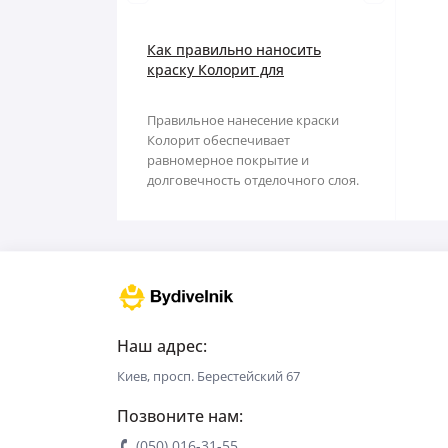
Наждачная бумага
Грабли
Как правильно наносить
Полипропиленовый мешок
Губки для шлифования
краску Колорит для
равномерного покрытия
Сварочные электроды
Зубило
Правильное нанесение краски
Колорит обеспечивает
Сетка абразивная
Кельма
равномерное покрытие и
долговечность отделочного слоя.
Строительный скотч
Клещи
В этой статье Вы узнаете, ..
Ключи
Коронки
Лопата
Наш адрес:
Киев, просп. Берестейский 67
Метла
Позвоните нам:
Молоток
(050) 016-31-55