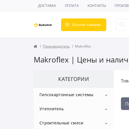
ДОСТАВКА
ОПЛАТА
КОНТАКТЫ
ПРОИЗВ
Каталог товаров
Производитель
Makroflex
Makroflex | Цены и налич
КАТЕГОРИИ
Тов
Гипсокартонные системы
П
Утеплитель
Гипсокартон
Строительные смеси
Профиль для гипсокартона
Пенопласт
Потолочный гипсокартон