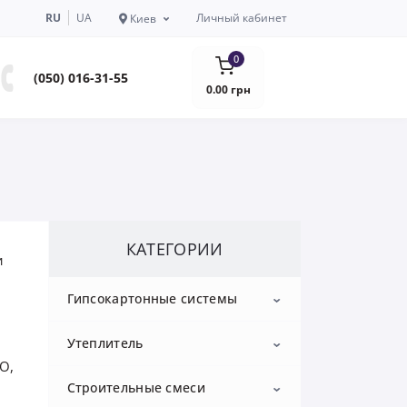
RU
UA
Личный кабинет
Киев
0
(050) 016-31-55
0.00 грн
КАТЕГОРИИ
и
Гипсокартонные системы
Утеплитель
Гипсокартон
О,
Строительные смеси
Профиль для гипсокартона
Пенопласт
Потолочный гипсокартон