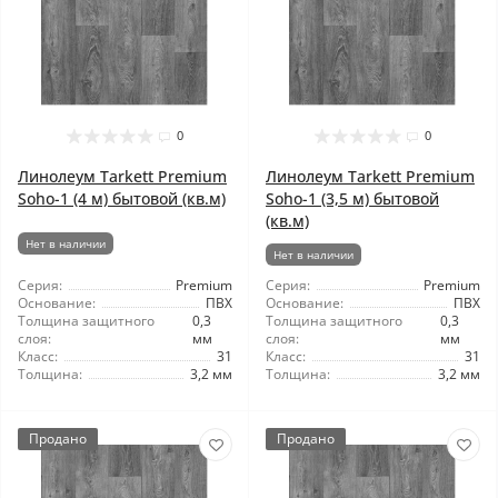
0
0
Линолеум Tarkett Premium
Линолеум Tarkett Premium
Soho-1 (4 м) бытовой (кв.м)
Soho-1 (3,5 м) бытовой
(кв.м)
Нет в наличии
Нет в наличии
Серия:
Premium
Серия:
Premium
Основание:
ПВХ
Основание:
ПВХ
Толщина защитного
0,3
Толщина защитного
0,3
слоя:
мм
слоя:
мм
Класс:
31
Класс:
31
Толщина:
3,2 мм
Толщина:
3,2 мм
Продано
Продано