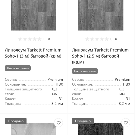
0
0
Линолеум Tarkett Premium
Линолеум Tarkett Premium
Soho-1 (3 м) бытовой (кв.м)
Soho-1 (2,5 м) бытовой
(кв.м)
Нет в наличии
Нет в наличии
Серия:
Premium
Серия:
Premium
Основание:
ПВХ
Основание:
ПВХ
Толщина защитного
0,3
Толщина защитного
0,3
слоя:
мм
слоя:
мм
Класс:
31
Класс:
31
Толщина:
3,2 мм
Толщина:
3,2 мм
Продано
Продано