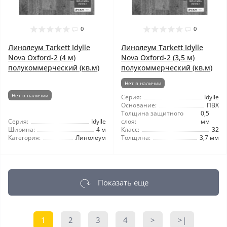
0
0
Линолеум Tarkett Idylle
Линолеум Tarkett Idylle
Nova Oxford-2 (4 м)
Nova Oxford-2 (3,5 м)
полукоммерческий (кв.м)
полукоммерческий (кв.м)
Нет в наличии
Нет в наличии
Серия:
Idylle
Основание:
ПВХ
Толщина защитного
0,5
Серия:
Idylle
слоя:
мм
Ширина:
4 м
Класс:
32
Категория:
Линолеум
Толщина:
3,7 мм
Показать еще
1
2
3
4
>
>|