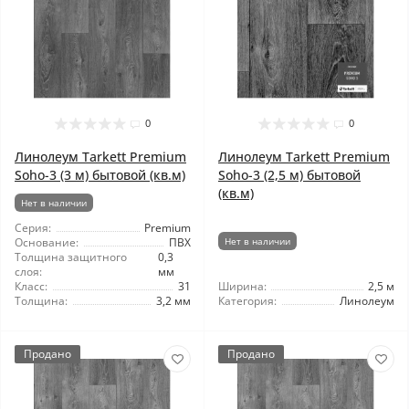
0
0
Линолеум Tarkett Premium
Линолеум Tarkett Premium
Soho-3 (3 м) бытовой (кв.м)
Soho-3 (2,5 м) бытовой
(кв.м)
Нет в наличии
Серия:
Premium
Основание:
ПВХ
Нет в наличии
Толщина защитного
0,3
слоя:
мм
Класс:
31
Ширина:
2,5 м
Толщина:
3,2 мм
Категория:
Линолеум
Продано
Продано