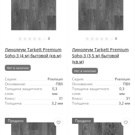
0
0
Линолеум Tarkett Premium
Линолеум Tarkett Premium
Soho-3 (4 м) бытовой (кв.м)
Soho-3 (3,5 м) бытовой
(кв.м)
Нет в наличии
Нет в наличии
Серия:
Premium
Серия:
Premium
Основание:
ПВХ
Основание:
ПВХ
Толщина защитного
0,3
Толщина защитного
0,3
слоя:
мм
слоя:
мм
Класс:
31
Класс:
31
Толщина:
3,2 мм
Толщина:
3,2 мм
Продано
Продано