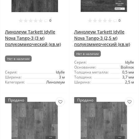
0
0
Линолеум Tarkett Idylle
Линолеум Tarkett Idylle
Nova Tango-3 (3 м)
Nova Tango-3 (2,5 м)
полукоммерческий (кв.м)
полукоммерческий (кв.м)
Нет в наличии
Нет в наличии
Серия:
Idylle
Основание:
Войлок
Серия:
Idylle
Толщина металла:
0,5 мм
Ширина:
3 м
Толщина:
3,7 мм
Категория:
Линолеум
Ширина:
2,5 м
Продано
Продано