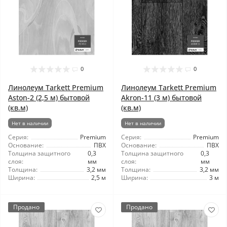
0
0
Линолеум Tarkett Premium
Линолеум Tarkett Premium
Aston-2 (2,5 м) бытовой
Akron-11 (3 м) бытовой
(кв.м)
(кв.м)
Нет в наличии
Нет в наличии
Серия:
Premium
Серия:
Premium
Основание:
ПВХ
Основание:
ПВХ
Толщина защитного
0,3
Толщина защитного
0,3
слоя:
мм
слоя:
мм
Толщина:
3,2 мм
Толщина:
3,2 мм
Ширина:
2,5 м
Ширина:
3 м
Продано
Продано