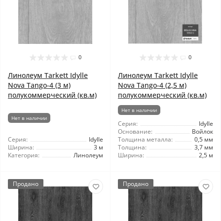
0
0
Линолеум Tarkett Idylle
Линолеум Tarkett Idylle
Nova Tango-4 (3 м)
Nova Tango-4 (2,5 м)
полукоммерческий (кв.м)
полукоммерческий (кв.м)
Нет в наличии
Нет в наличии
Серия:
Idylle
Основание:
Войлок
Серия:
Idylle
Толщина металла:
0,5 мм
Ширина:
3 м
Толщина:
3,7 мм
Категория:
Линолеум
Ширина:
2,5 м
Продано
Продано