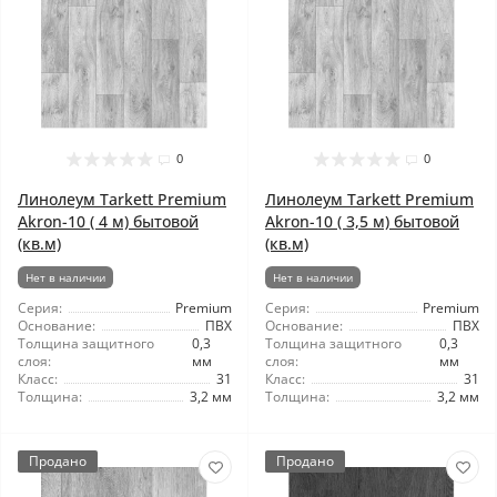
0
0
Линолеум Tarkett Premium
Линолеум Tarkett Premium
Akron-10 ( 4 м) бытовой
Akron-10 ( 3,5 м) бытовой
(кв.м)
(кв.м)
Нет в наличии
Нет в наличии
Серия:
Premium
Серия:
Premium
Основание:
ПВХ
Основание:
ПВХ
Толщина защитного
0,3
Толщина защитного
0,3
слоя:
мм
слоя:
мм
Класс:
31
Класс:
31
Толщина:
3,2 мм
Толщина:
3,2 мм
Продано
Продано