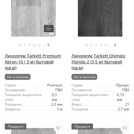
0
0
Линолеум Tarkett Premium
Линолеум Tarkett Olympic
Akron-10 ( 3 м) бытовой
Florida-2 (3,5 м) бытовой
(кв.м)
(кв.м)
Нет в наличии
Нет в наличии
Серия:
Premium
Серия:
Olympic
Основание:
ПВХ
Основание:
ПВХ
Толщина защитного
0,3
Толщина защитного
0,15
слоя:
мм
слоя:
мм
Толщина:
3,2 мм
Класс:
21
Ширина:
3 м
Толщина:
2,7 мм
Продано
Продано